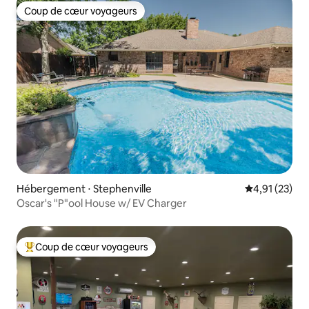
Coup de cœur voyageurs
Coup de cœur voyageurs
Hébergement ⋅ Stephenville
Évaluation mo
4,91 (23)
Oscar's "P"ool House w/ EV Charger
Coup de cœur voyageurs
Coups de cœur voyageurs les plus appréciés