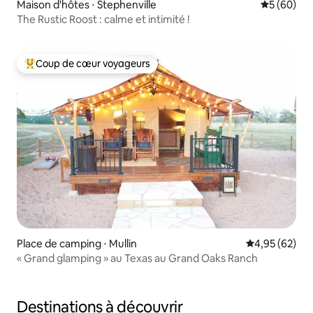
Maison d'hôtes ⋅ Stephenville
Évaluation
5 (60)
The Rustic Roost : calme et intimité !
Coup de cœur voyageurs
Coups de cœur voyageurs les plus appréciés
Place de camping ⋅ Mullin
Évaluation mo
4,95 (62)
« Grand glamping » au Texas au Grand Oaks Ranch
Destinations à découvrir