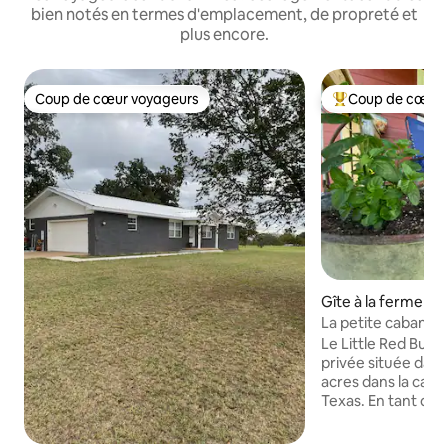
bien notés en termes d'emplacement, de propreté et
plus encore.
Coup de cœur voyageurs
Coup de cœur 
Coup de cœur voyageurs
Coups de cœur vo
Gîte à la ferme ⋅ 
La petite cabane 
Le Little Red Bunk
privée située dan
acres dans la cam
Texas. En tant que voyageur, vous
pourrez vous déte
terrasse privée su