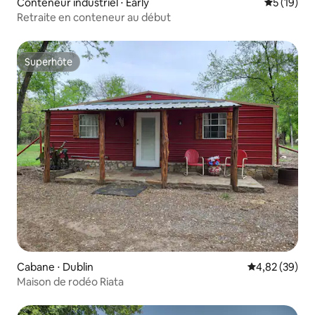
Conteneur industriel ⋅ Early
Évaluation
5 (19)
Retraite en conteneur au début
Superhôte
Superhôte
Cabane ⋅ Dublin
Évaluation mo
4,82 (39)
Maison de rodéo Riata