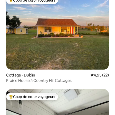
Coup de cœur voyageurs
Coups de cœur voyageurs les plus appréciés
Cottage ⋅ Dublin
Évaluation mo
4,95 (22)
Prairie House à Country Hill Cottages
Coup de cœur voyageurs
Coups de cœur voyageurs les plus appréciés