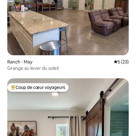
Ranch ⋅ May
Évaluation
5 (23)
Grange au lever du soleil
Coup de cœur voyageurs
Coups de cœur voyageurs les plus appréciés