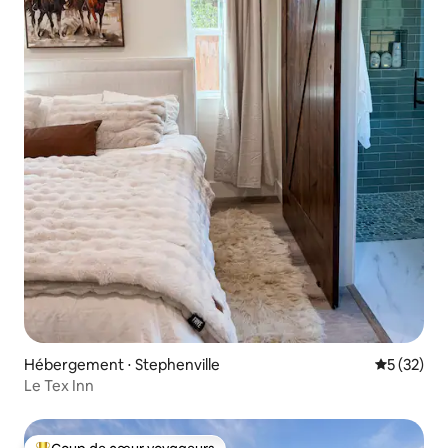
Hébergement ⋅ Stephenville
Évaluation
5 (32)
Le Tex Inn