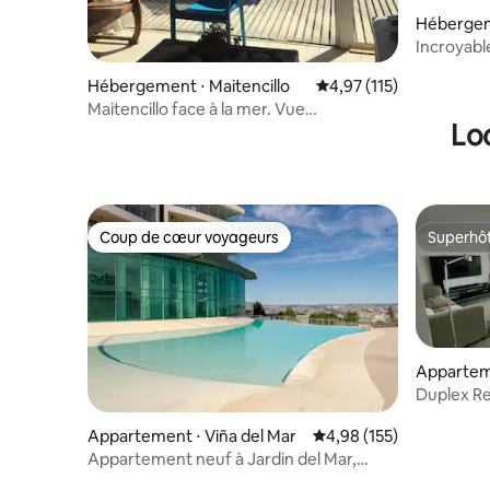
Hébergeme
Incroyabl
Hébergement ⋅ Maitencillo
Évaluation moyenne sur
4,97 (115)
Maitencillo face à la mer. Vue
Lo
panoramique à 180°
Coup de cœur voyageurs
Superhô
Coup de cœur voyageurs
Superhô
Apparteme
Duplex R
Appartement ⋅ Viña del Mar
Évaluation moyenne sur
4,98 (155)
Appartement neuf à Jardin del Mar,
Reñaca. Vue à 360°