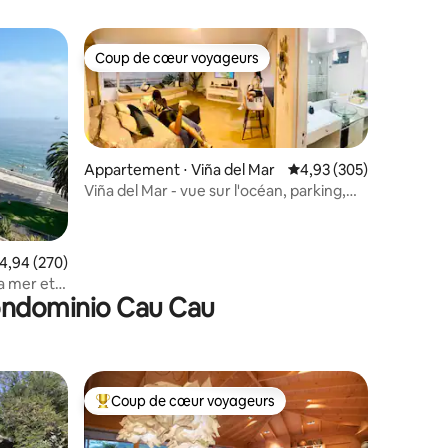
Coup de cœur voyageurs
Coup de cœur voyageurs
Appartement ⋅ Viña del Mar
Évaluation moyenne sur
4,93 (305)
Viña del Mar - vue sur l'océan, parking,
piscine et climatisation
taires : 4,68 sur 5
valuation moyenne sur la base de 270 commentaires : 4,94 sur 5
4,94 (270)
a mer et
Condominio Cau Cau
Coup de cœur voyageurs
Coups de cœur voyageurs les plus appréciés