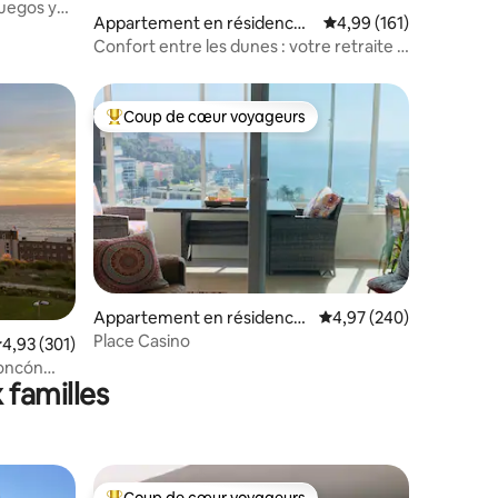
Juegos y
Appartement en résidence ⋅
Évaluation moyenne sur
4,99 (161)
Concón
Confort entre les dunes : votre retraite à
Concón
Coup de cœur voyageurs
lus appréciés
Coups de cœur voyageurs les plus appréciés
Appartement en résidence
Évaluation moyenne sur
4,97 (240)
⋅ Viña del Mar
Place Casino
ntaires : 4,81 sur 5
valuation moyenne sur la base de 301 commentaires : 4,93 sur 5
4,93 (301)
Concón
 familles