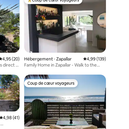
Coup de cœur voyageurs
Coups de cœur voyageurs les plus appréciés
mmentaires : 5 sur 5
Évaluation moyenne sur la base de 20 commentaires : 4,95 sur 5
4,95 (20)
Hébergement ⋅ Zapallar
Évaluation moyenne sur
4,99 (139)
 direct à
Family Home in Zapallar - Walk to the
Beach
Coup de cœur voyageurs
lus appréciés
Coup de cœur voyageurs
Évaluation moyenne sur la base de 41 commentaires : 4,98 sur 5
4,98 (41)
·