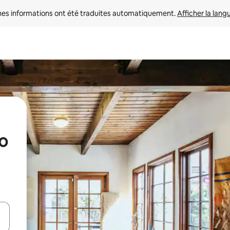
nes informations ont été traduites automatiquement. 
Afficher la lang
o
hes vers le haut et vers le bas pour les parcourir ou en appuyant et en fai