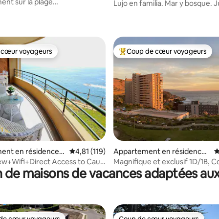
nt sur la plage
Puchuncaví
Lujo en familia. Mar y bosque. 
/BBQ/AmazingView
jardines
 cœur voyageurs
Coup de cœur voyageurs
 cœur voyageurs
Coups de cœur voyageurs les p
la base de 109 commentaires : 4,82 sur 5
ent en résidence ⋅
Évaluation moyenne sur la base de 119 comme
4,81 (119)
Appartement en résidence ⋅
É
ví
Concón
ew+Wifi+Direct Access to Cau
Magnifique et exclusif 1D/1B, 
 de maisons de vacances adaptées aux
h
Vue sur la mer