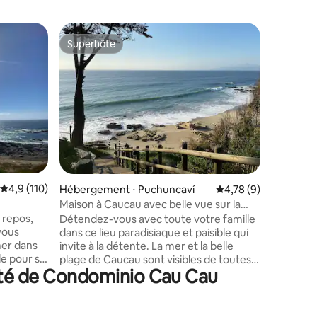
Appartem
Superhôte
Coup
lus appréciés
Superhôte
Coups d
Puchunca
Première
Cálido d
FRENTE A
para un re
debes tra
hermosos 
playa, pi
Máximo 2
cuenta co
departam
ntaires : 4,81 sur 5
Évaluation moyenne sur la base de 110 commentaires : 4,9 sur 5
4,9 (110)
king. - I
Hébergement ⋅ Puchuncaví
Évaluation moyenne s
4,78 (9)
admiten mascotas
Maison à Caucau avec belle vue sur la
disponibl
mer
 repos,
Détendez-vous avec toute votre famille
minutos 
vous
dans ce lieu paradisiaque et paisible qui
Maitencil
mer dans
invite à la détente. La mer et la belle
le pour se
plage de Caucau sont visibles de toutes
mité de Condominio Cau Cau
implement
les fenêtres. Deux chambres avec lit
 la
double, deux salles de bains, mezzanine
ansforme
avec lits simples. Cheminée bosca, lave-
 intime
linge, cuisine avec toutes les installations.