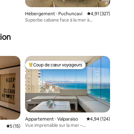
taires : 4,98 sur 5
Hébergement ⋅ Puchuncaví
Évaluation moyenne sur
4,91 (327)
Superbe cabane face à la mer à
Maitencillo
ion
Coup de cœur voyageurs
Coups de cœur voyageurs les plus appréciés
taires : 4,88 sur 5
Appartement ⋅ Valparaiso
Évaluation moyenne sur
4,94 (124)
Vue imprenable sur la mer –
Évaluation moyenne sur la base de 15 commentaires : 5 sur 5
5 (15)
Emplacement privilégié à Reñaca