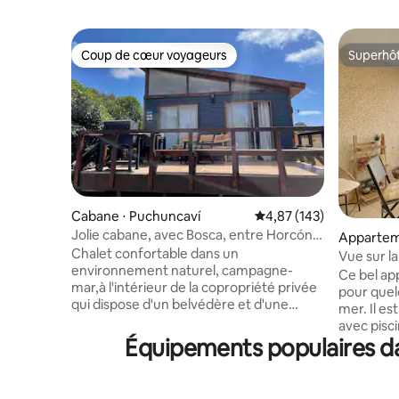
Coup de cœur voyageurs
Superhô
Coup de cœur voyageurs
Superhô
Cabane ⋅ Puchuncaví
Évaluation moyenne sur
4,87 (143)
Jolie cabane, avec Bosca, entre Horcón
Appartem
et Maitencillo.
Chalet confortable dans un
Vue sur la
environnement naturel, campagne-
Entièrem
Ce bel ap
mar,à l'intérieur de la copropriété privée
pour quel
qui dispose d'un belvédère et d'une
mer. Il es
descente à la plage,près de la plage luna
avec piscines
entre Horcón et Maitencillo. 2 Chambres
Équipements populaires da
vous aure
1 Salle de bains -Chambre 1 :lit double (lit
besoin pour u
2 places) - Chambre 2 : Un lit 1 place -
avec une 
bois,salle à manger -cuisine complète
sur l'océ