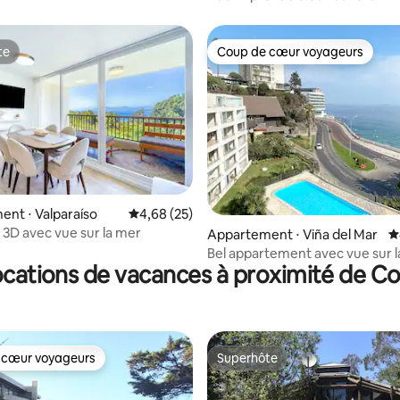
te
Coup de cœur voyageurs
te
Coup de cœur voyageurs
nt ⋅ Valparaíso
Évaluation moyenne sur la base de 25 commen
4,68 (25)
 3D avec vue sur la mer
 la base de 570 commentaires : 4,8 sur 5
Appartement ⋅ Viña del Mar
É
Bel appartement avec vue sur l
ocations de vacances à proximité de 
piscine.
 cœur voyageurs
Superhôte
 cœur voyageurs
Superhôte