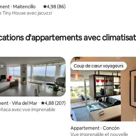
Polo Maitencillo
nt ⋅ Maitencillo
Évaluation moyenne sur la base de 86 commen
4,98 (86)
e Tiny House avec jacuzzi
 la base de 115 commentaires : 4,97 sur 5
cations d'appartements avec climatisat
te
Coup de cœur voyageurs
te
Coup de cœur voyageurs
nt ⋅ Viña del Mar
Évaluation moyenne sur la base de 207 commen
4,88 (207)
eñaca avec vue imprenable
 la base de 155 commentaires : 4,98 sur 5
Appartement ⋅ Concón
Vue imprenable et nouvelle