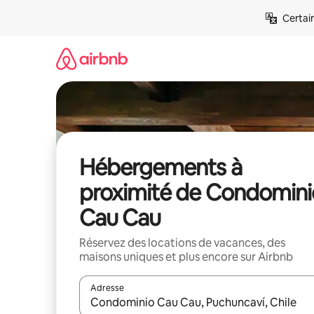
Aller
Certai
directement
au
contenu
Hébergements à
proximité de Condomini
Cau Cau
Réservez des locations de vacances, des
maisons uniques et plus encore sur Airbnb
Adresse
Lorsque les résultats s'affichent, utilisez les flèc