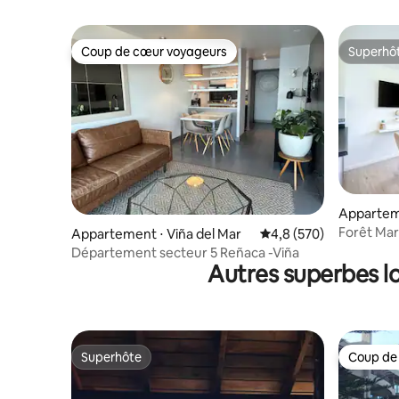
Coup de cœur voyageurs
Superhô
Coup de cœur voyageurs
Superhô
Apparteme
Forêt Mar
Appartement ⋅ Viña del Mar
Évaluation moyenne sur
4,8 (570)
Département secteur 5 Reñaca -Viña
Autres superbes l
Superhôte
Coup de
Superhôte
Coup de