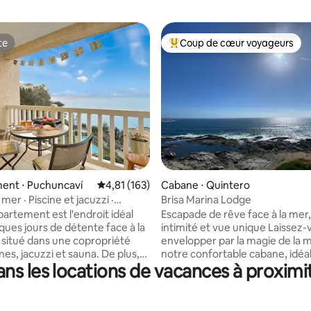
te
Coup de cœur voyageurs
te
Coups de cœur voyageurs les p
 la base de 143 commentaires : 4,87 sur 5
ent ⋅ Puchuncaví
Évaluation moyenne sur la base de 163 comme
4,81 (163)
Cabane ⋅ Quintero
 mer · Piscine et jacuzzi ·
Brisa Marina Lodge
ent équipé
partement est l'endroit idéal
Escapade de rêve face à la mer,
ques jours de détente face à la
intimité et vue unique Laissez-
t situé dans une copropriété
envelopper par la magie de la 
, jacuzzi et sauna. De plus,
notre confortable cabane, idéa
ns les locations de vacances à proxi
z tout ce dont vous avez
connecter avec la nature ou s
n séjour parfait : 🌊 Balcon
se reposer. Ici, la tranquillité est
vue panoramique spectaculaire
protagoniste et le paysage tr
an 🍽️ Cuisine entièrement
tout. Profitez d'une expérience