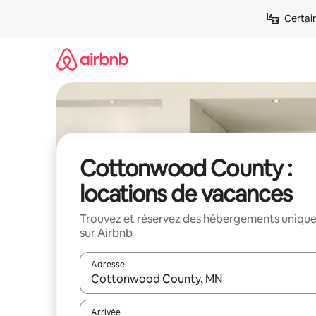
Aller
Certai
directement
au
contenu
Cottonwood County :
locations de vacances
Trouvez et réservez des hébergements uniqu
sur Airbnb
Adresse
Lorsque les résultats s'affichent, utilisez les flèc
Arrivée