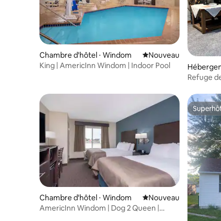
Chambre d'hôtel ⋅ Windom
Nouvel hébergement
Nouveau
King | AmericInn Windom | Indoor Pool
Hébergem
e
Refuge de
Superhô
Superhô
Chambre d'hôtel ⋅ Windom
Nouvel hébergement
Nouveau
AmericInn Windom | Dog 2 Queen |
Indoor Pool