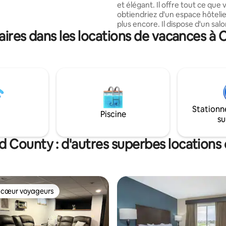
et élégant. Il offre tout ce que 
 baby-foot ou de hockey sur air
obtiendriez d'un espace hôtelie
e sous-sol confortable.
plus encore. Il dispose d'un sal
tous les différents oiseaux qui
ires dans les locations de vacances 
des escaliers avec concept ouve
t les mangeoires. Vous
cuisine. Chambre queen size 
z la propriété et la maison !
niveau et même salle de bain. En 
a un autre salon pour une sens
détente tranquille, le même ni
une chambre simple et une sall
avec douche.
Stationn
Piscine
su
County : d'autres superbes locations
 cœur voyageurs
 cœur voyageurs