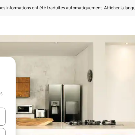
nes informations ont été traduites automatiquement. 
Afficher la lang
es
hes vers le haut et vers le bas pour les parcourir ou en appuyant et en fai