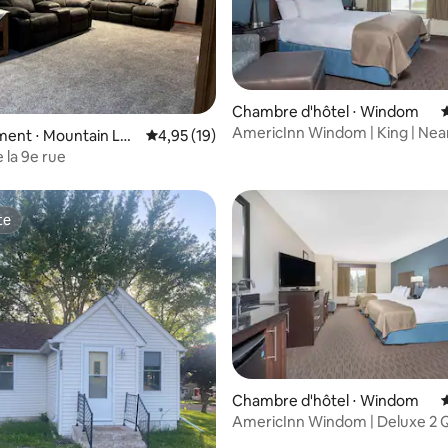
Chambre d'hôtel ⋅ Windom
AmericInn Windom | King | Nea
ent ⋅ Mountain Lak
Évaluation moyenne sur la base de 19 comme
4,95 (19)
Downtown
 la 9e rue
te
te
Chambre d'hôtel ⋅ Windom
AmericInn Windom | Deluxe 2 
Hot Tub