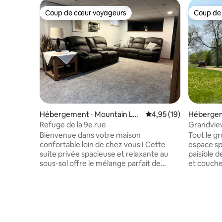
Coup de cœur voyageurs
Coup de
Coup de cœur voyageurs
Coup de
Hébergement ⋅ Mountain Lak
Évaluation moyenne su
4,95 (19)
Hébergem
e
e
Refuge de la 9e rue
Grandview 
Bienvenue dans votre maison
Tout le g
confortable loin de chez vous ! Cette
espace spac
suite privée spacieuse et relaxante au
paisible d
sous-sol offre le mélange parfait de
et couchers de sole
confort et de commodité. Cet espace
cueillez d
est parfait pour les couples, les
pommes et de
voyageurs en solo ou les voyageurs
vous dans 
d'affaires. Profitez d'une entrée privée,
plongez vos
d'un parking et d'une retraite tranquille
serez émer
comprenant : - Lit queen size - Matelas
lors de ces nuits