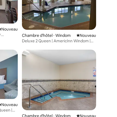
Nouvel hébergement
Nouveau
r
ntaires : 4,95 sur 5
Chambre d'hôtel ⋅ Windom
Nouvel hébergement
Nouveau
Deluxe 2 Queen | AmericInn Windom |
Indoor Pool
Nouvel hébergement
Nouveau
Queen |
Chambre d'hôtel ⋅ Windom
Nouvel hébergement
Nouveau