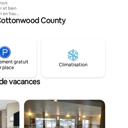
vous
r et bien
on en haut
à Cottonwood County
rt sur la
au même
bas, il y
ation de
veau est
e de bain
ement gratuit
Climatisation
r place
 de vacances