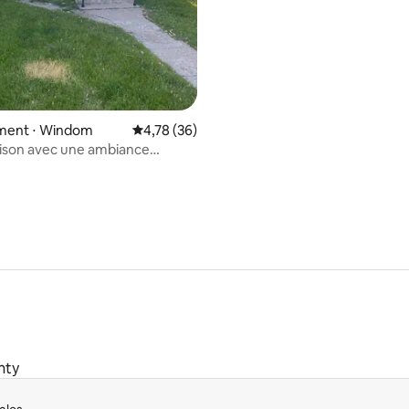
ent ⋅ Windom
Évaluation moyenne sur la base de 36 comme
4,78 (36)
ison avec une ambiance
use
nty