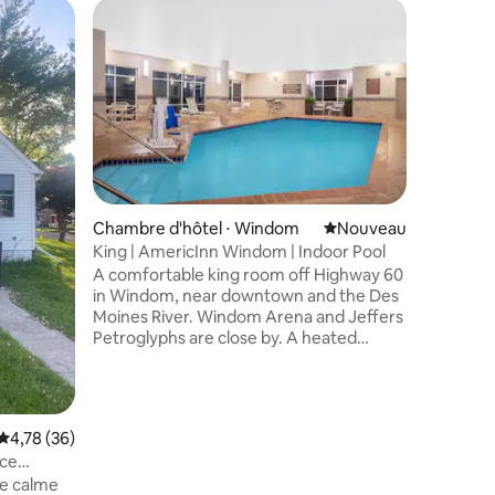
Chambre d'hôtel ⋅ Windom
Nouvel hébergement
Nouveau
Chambre 
King | AmericInn Windom | Indoor Pool
AmericIn
ntaires : 4,77 sur 5
Downto
A comfortable king room off Highway 60
A comfor
in Windom, near downtown and the Des
in Windo
Moines River. Windom Arena and Jeffers
Moines R
Petroglyphs are close by. A heated
Petroglyp
indoor pool and hot tub round out the
indoor po
stay.
stay.
Évaluation moyenne sur la base de 36 commentaires : 4,78 sur 5
4,78 (36)
nce
e calme