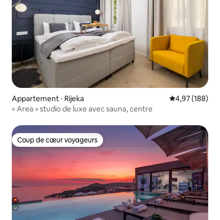
Appartement ⋅ Rijeka
Évaluation moy
4,97 (188)
« Area » studio de luxe avec sauna, centre
Coup de cœur voyageurs
Coup de cœur voyageurs