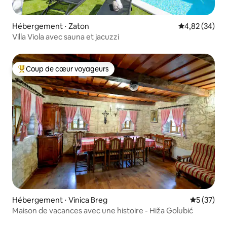
Hébergement ⋅ Zaton
Évaluation mo
4,82 (34)
Villa Viola avec sauna et jacuzzi
Coup de cœur voyageurs
Coups de cœur voyageurs les plus appréciés
Hébergement ⋅ Vinica Breg
Évaluation
5 (37)
Maison de vacances avec une histoire - Hiža Golubić