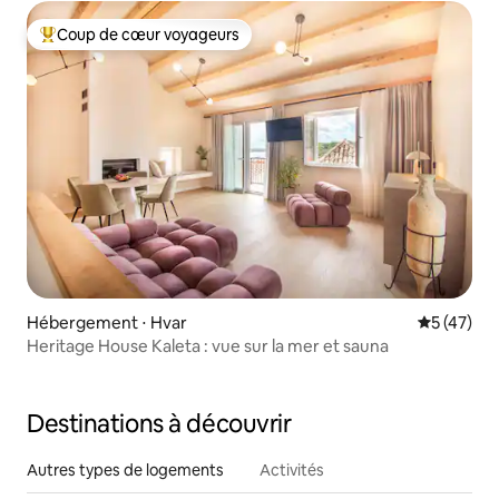
Coup de cœur voyageurs
Coups de cœur voyageurs les plus appréciés
Hébergement ⋅ Hvar
Évaluation
5 (47)
Heritage House Kaleta : vue sur la mer et sauna
Destinations à découvrir
Autres types de logements
Activités