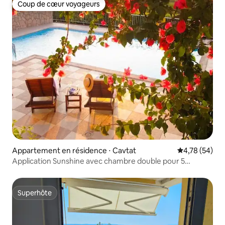
Coup de cœur voyageurs
Coup de cœur voyageurs
Appartement en résidence ⋅ Cavtat
Évaluation mo
4,78 (54)
Application Sunshine avec chambre double pour 5
personnes maximum
Superhôte
Superhôte