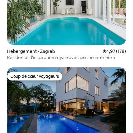
Hébergement ⋅ Zagreb
Évaluation moy
4,97 (178)
Résidence d'inspiration royale avec piscine intérieure
Coup de cœur voyageurs
Coup de cœur voyageurs