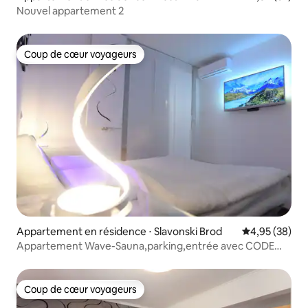
Nouvel appartement 2
Coup de cœur voyageurs
Coup de cœur voyageurs
Appartement en résidence ⋅ Slavonski Brod
Évaluation mo
4,95 (38)
Appartement Wave-Sauna,parking,entrée avec CODE
PIN 0-24H
Coup de cœur voyageurs
Coup de cœur voyageurs