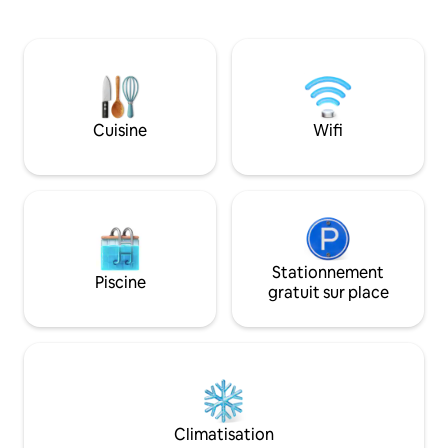
65 pouces et d'une chambre élégante
maison de vacances
avec accès direct à la piscine avec
dans la baie de Kv
terrasse. Chaque moment ici promet la
Zavratnica dans le
tranquillité et des souvenirs inoubliables.
« Velebit » en bor
Réservez dès maintenant pour une
du Velebit septent
escapade ultime !
maison construite 
mer, avec vue impr
Cuisine
Wifi
Rab, Pag, Losinj et
Stationnement
Piscine
gratuit sur place
Climatisation