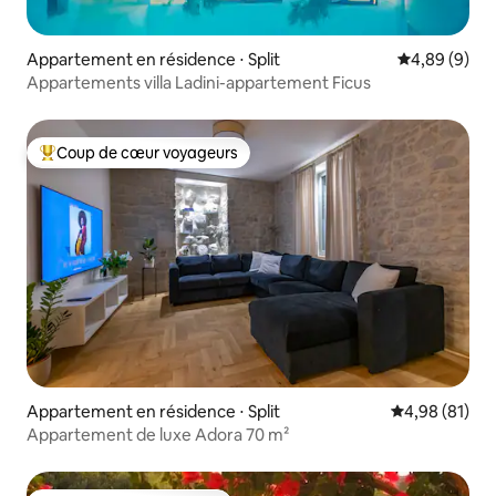
Appartement en résidence ⋅ Split
Évaluation m
4,89 (9)
Appartements villa Ladini-appartement Ficus
Coup de cœur voyageurs
Coups de cœur voyageurs les plus appréciés
Appartement en résidence ⋅ Split
Évaluation mo
4,98 (81)
Appartement de luxe Adora 70 m²