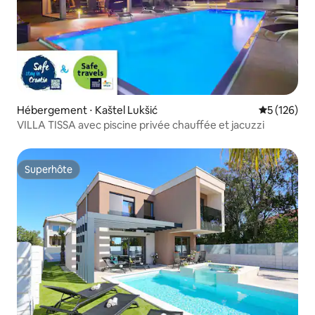
Hébergement ⋅ Kaštel Lukšić
Évaluation 
5 (126)
VILLA TISSA avec piscine privée chauffée et jacuzzi
Superhôte
Superhôte