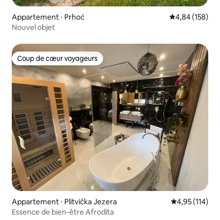
Appartement ⋅ Prhoć
Évaluation moy
4,84 (158)
Nouvel objet
Coup de cœur voyageurs
Coup de cœur voyageurs
Appartement ⋅ Plitvička Jezera
Évaluation moy
4,95 (114)
Essence de bien-être Afrodita