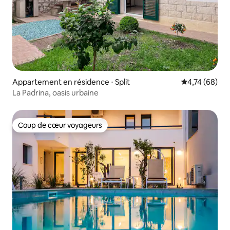
Appartement en résidence ⋅ Split
Évaluation mo
4,74 (68)
La Padrina, oasis urbaine
Coup de cœur voyageurs
Coup de cœur voyageurs