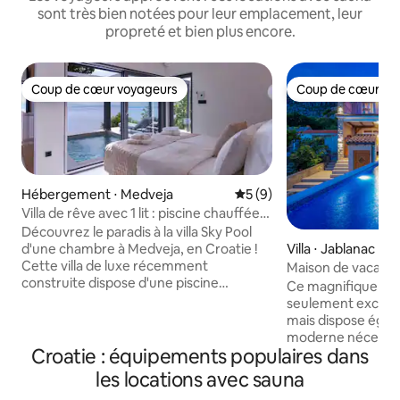
sont très bien notées pour leur emplacement, leur
propreté et bien plus encore.
Coup de cœur voyageurs
Coup de cœur vo
Coup de cœur voyageurs
Coup de cœur vo
Hébergement ⋅ Medveja
Évaluation moyenne sur la 
5 (9)
Villa de rêve avec 1 lit : piscine chauffée,
jacuzzi et sauna !
Découvrez le paradis à la villa Sky Pool
d'une chambre à Medveja, en Croatie !
Villa ⋅ Jablanac
Cette villa de luxe récemment
Maison de vacance
construite dispose d'une piscine
Ce magnifique do
chauffée avec une vue imprenable sur la
seulement except
mer. Profitez d'un jacuzzi, d'un sauna et
mais dispose égal
d'un barbecue en plein air sur la vaste
moderne nécessair
terrasse. À l'intérieur, profitez d'une
Croatie : équipements populaires dans
que confortable. S
cuisine entièrement équipée, d'un salon
nous fournissons 
les locations avec sauna
confortable avec une télévision HD de
besoin pour profiter