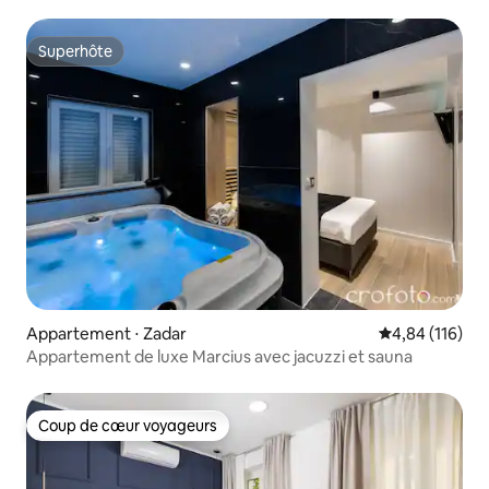
Superhôte
Superhôte
Appartement ⋅ Zadar
Évaluation moy
4,84 (116)
Appartement de luxe Marcius avec jacuzzi et sauna
Coup de cœur voyageurs
Coup de cœur voyageurs