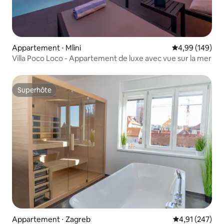
Appartement ⋅ Mlini
Évaluation moy
4,99 (149)
Villa Poco Loco - Appartement de luxe avec vue sur la mer
Superhôte
Superhôte
Appartement ⋅ Zagreb
Évaluation moy
4,91 (247)