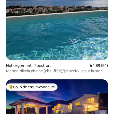
Hébergement ⋅ Podstrana
Évaluation mo
4,89 (54)
Maison Nikola piscine (chauffée)/jacuzzi/vue sur la mer
Coup de cœur voyageurs
Coups de cœur voyageurs les plus appréciés