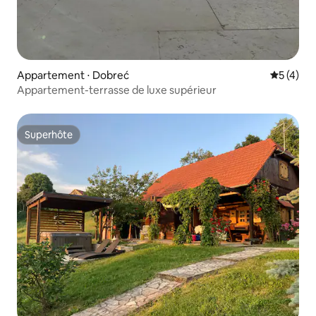
Appartement ⋅ Dobreć
Évaluatio
5 (4)
Appartement-terrasse de luxe supérieur
Superhôte
Superhôte