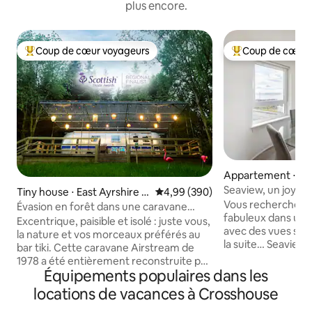
plus encore.
Coup de cœur voyageurs
Coup de cœur 
Coups de cœur voyageurs les plus appréciés
Coups de cœur vo
Appartement ⋅ Tr
Seaview, un joyau
Tiny house ⋅ East Ayrshire C
Évaluation moyenne sur la base 
4,99 (390)
Vous recherchez
ouncil
Évasion en forêt dans une caravane
fabuleux dans un 
Airstream
Excentrique, paisible et isolé : juste vous,
avec des vues spect
la nature et vos morceaux préférés au
la suite… Seaview n'est pas seulement
bar tiki. Cette caravane Airstream de
une location de va
1978 a été entièrement reconstruite par
maison au bord de la mer. M
Équipements populaires dans les
vos hôtes dans une clairière privée de
chaleureuse et ac
1/2 acre avec un ruisseau qui la traverse,
locations de vacances à Crosshouse
lorsque le temps 
un bain à remous chauffé au bois, des
écossais. Avec une vue spectaculaire sur