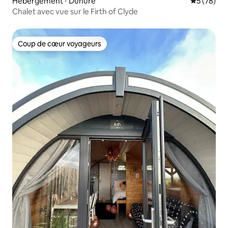
Hébergement ⋅ Dunure
Évaluation
5 (78)
Chalet avec vue sur le Firth of Clyde
Coup de cœur voyageurs
Coup de cœur voyageurs