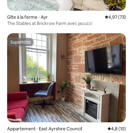
Gîte à la ferme ⋅ Ayr
Évaluation mo
4,97 (73)
The Stables at Brickrow Farm avec jacuzzi
Superhôte
Superhôte
Appartement ⋅ East Ayrshire Council
Évaluation m
4,8 (10)