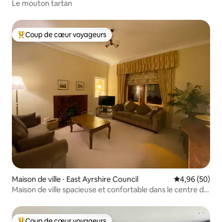
Le mouton tartan
Coup de cœur voyageurs
Coups de cœur voyageurs les plus appréciés
Maison de ville ⋅ East Ayrshire Council
Évaluation mo
4,96 (50)
Maison de ville spacieuse et confortable dans le centre de
l'Écosse
Coup de cœur voyageurs