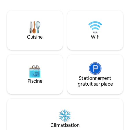
zones de détente extérieures : bar tiki,
la côte de l'Ayrshi
foyer avec hamacs et terrasse couverte.
situé pour profite
Utilisation exclusive. Cette conversion
plus loin ou simp
Airstream unique en son genre est
se relaxer. Ne vous contentez pas de me
lumineuse, originale et confortable avec
croire sur parole,
un poêle à bois, un lit King Size, un
exceptionnels. Allez, faites-vous plaisir,
canapé-lit, une salle d'eau carrelée, une
Cuisine
Wifi
vous le méritez !
cuisine complète et même une
sonnette ! Le rétro rendu parfait.
Stationnement
Piscine
gratuit sur place
Climatisation