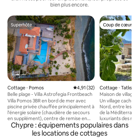
bien plus encore.
Superhôte
Coup de cœur vo
Superhôte
Coup de cœur vo
Cottage ⋅ Pomos
Évaluation moyenne sur la base
4,91 (32)
Cottage ⋅ Tatlısu
Belle plage - Villa Astrofegia Frontbeach
Maison de village h
Tatlısu
Villa Pomos 3BR en bord de mer avec
Un village caché à
piscine privée chauffée principalement à
Nord, entre les ea
l'énergie solaire (chaudière de secours
de la Méditerranée
en supplément), centre de remise en
luxuriants des mo
Chypre : équipements populaires dans
forme, 2 chaises de massage de luxe et
Beşparmak : Tatlıs
Internet haut débit gratuit. Les
naturelle, ses baie
les locations de cottages
fonctionnalités intelligentes assurent le
rythme de vie paisi