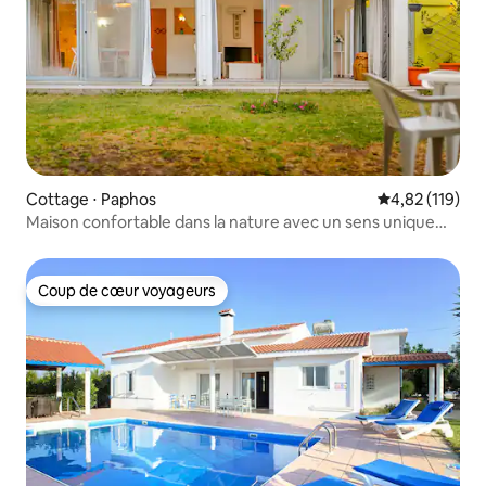
Cottage ⋅ Paphos
Évaluation moy
4,82 (119)
Maison confortable dans la nature avec un sens unique
des vacances
Coup de cœur voyageurs
Coup de cœur voyageurs