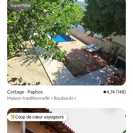
Superhôte
Superhôte
Cottage ⋅ Paphos
Évaluation moy
4,74 (148)
Maison traditionnelle « Boubouki »
Coup de cœur voyageurs
Coups de cœur voyageurs les plus appréciés