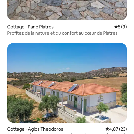
Cottage ⋅ Pano Platres
Évaluatio
5 (9)
Profitez de la nature et du confort au cœur de Platres
Cottage ⋅ Agios Theodoros
Évaluation mo
4,87 (23)