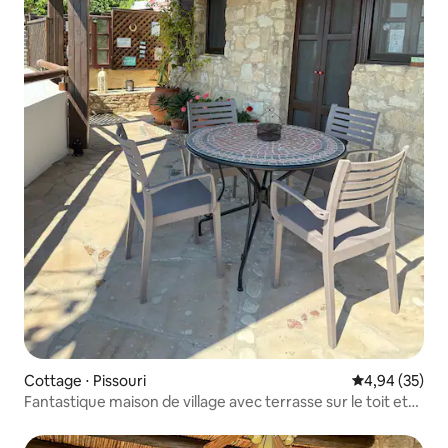
Cottage ⋅ Pissouri
Évaluation mo
4,94 (35)
Fantastique maison de village avec terrasse sur le toit et
terrasse