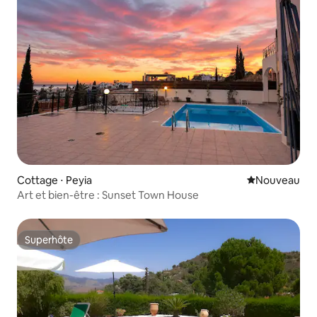
Cottage ⋅ Peyia
Nouvel hébe
Nouveau
Art et bien-être : Sunset Town House
Superhôte
Superhôte