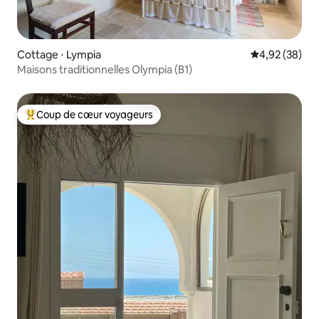
Cottage ⋅ Lympia
Évaluation mo
4,92 (38)
Maisons traditionnelles Olympia (B1)
Coup de cœur voyageurs
Coups de cœur voyageurs les plus appréciés