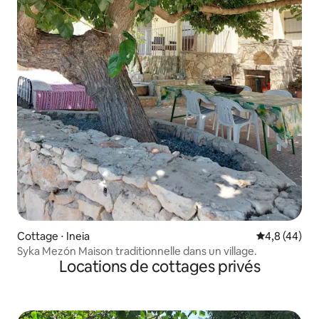
Cottage ⋅ Ineia
Évaluation m
4,8 (44)
Syka Mezón Maison traditionnelle dans un village.
Locations de cottages privés