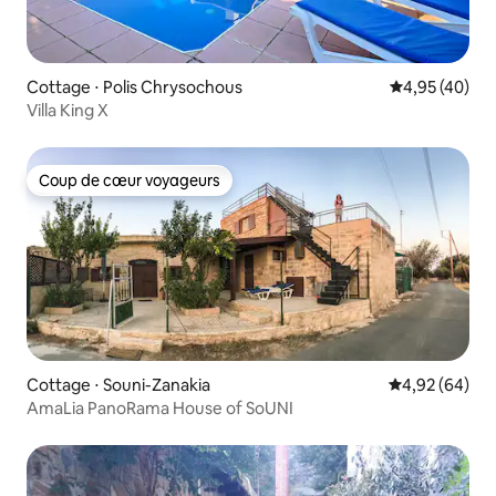
Cottage ⋅ Polis Chrysochous
Évaluation mo
4,95 (40)
Villa King X
Coup de cœur voyageurs
Coup de cœur voyageurs
Cottage ⋅ Souni-Zanakia
Évaluation mo
4,92 (64)
AmaLia PanoRama House of SoUNI