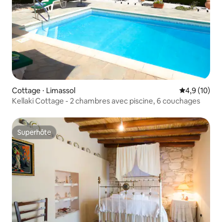
Cottage ⋅ Limassol
Évaluation m
4,9 (10)
Kellaki Cottage - 2 chambres avec piscine, 6 couchages
Superhôte
Superhôte