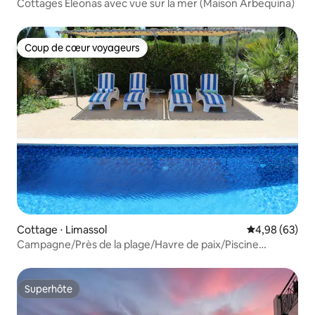
Cottages Eleonas avec vue sur la mer (Maison Arbequina)
Coup de cœur voyageurs
Coup de cœur voyageurs
Cottage ⋅ Limassol
Évaluation mo
4,98 (63)
Campagne/Près de la plage/Havre de paix/Piscine
partagée
Superhôte
Superhôte