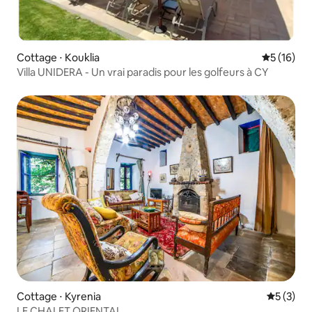
Cottage ⋅ Kouklia
Évaluation
5 (16)
Villa UNIDERA - Un vrai paradis pour les golfeurs à CY
Cottage ⋅ Kyrenia
Évaluatio
5 (3)
LE CHALET ORIENTAL