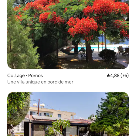
Cottage ⋅ Pomos
Évaluation mo
4,88 (76)
Une villa unique en bord de mer