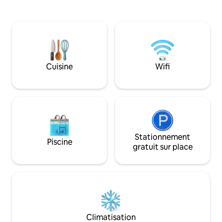
confort de l'eau chaude 24/27, des
véritable évasion 
chambres prérefroidies ou chauffées et
s'éloigner de la ville. Cette maiso
plus encore. Toutes les chambres
pierre des années
climatisées disposent d'une télévision
méticuleusement 
28", d'une salle de bain privée et d'un
l'architecture chyp
balcon avec vue sur la mer. Le salon
avec des touches 
comprend une télévision connectée de
atmosphère romant
Cuisine
Wifi
50". Cuisine avec cuisinière, micro-
avec sa cour spac
ondes, réfrigérateur, salle à manger
pierre fraîche et
pour 8 personnes, ainsi qu'un bar idéal
naturel.
pour les familles, les amis ou les
escapades romantiques en bord de mer.
Stationnement
Piscine
gratuit sur place
Climatisation