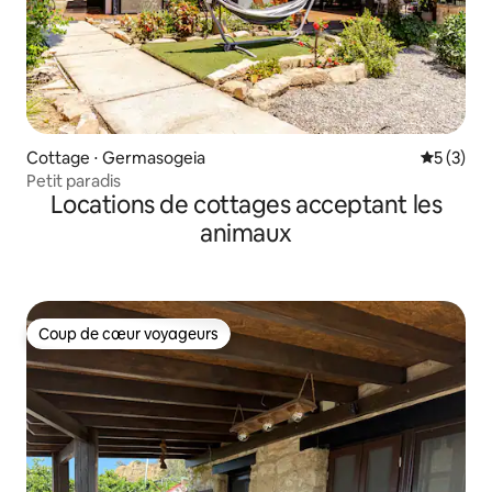
Cottage ⋅ Germasogeia
Évaluatio
5 (3)
Petit paradis
Locations de cottages acceptant les
animaux
Coup de cœur voyageurs
Coup de cœur voyageurs