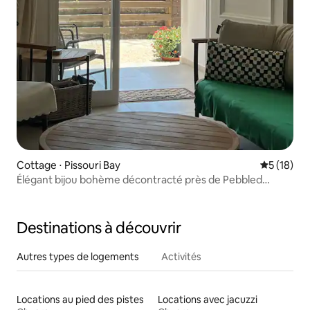
Cottage ⋅ Pissouri Bay
Évaluation
5 (18)
Élégant bijou bohème décontracté près de Pebbled
Shores
Destinations à découvrir
Autres types de logements
Activités
Locations au pied des pistes
Locations avec jacuzzi