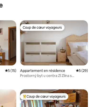
e
Coup de cœur voyageurs
Coup de cœur voyageurs
Évaluation moyenne sur la base de 15 commentaires : 5 sur 5
5 (15)
Appartement en résidence
Évaluation moyenne
5 (29)
Prostorný byt u centra Zl Zlína s
taires : 4,84 sur 5
atmosférou venkova
Coup de cœur voyageurs
Coups de cœur voyageurs les plus appréciés