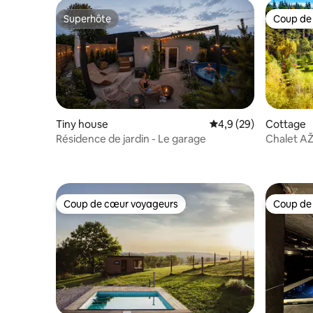
Superhôte
Coup de
Superhôte
Coup de
Tiny house
Évaluation moyenne s
4,9 (29)
Cottage
Résidence de jardin - Le garage
Chalet AŽ 
Coup de cœur voyageurs
Coup de
Coup de cœur voyageurs
Coup de