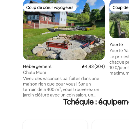
Coup de cœur voyageurs
Coup de
Coup de cœur voyageurs
Coup de
Yourte
Yourte Ya
Le prix e
chaque p
Hébergement
Évaluation moyenne sur 
4,93 (204)
10 €/jour
Chata Moni
maximum d
comprend 
Vivez des vacances parfaites dans une
payé sur p
maison rien que pour vous ! Sur un
inquiétez 
terrain de 5 400 m², vous trouverez un
vous cont
jardin clôturé avec un coin salon, un
Tchéquie : équipeme
confirmer
barbecue (pendant la saison estivale), un
supplémentaires. Pr
jacuzzi extérieur au bois, un magnifique
magnifiqu
foyer et un trampoline pour les enfants.
depuis la
À l'intérieur, vous trouverez 5 chambres,
moutons c
3 salles de bains, 5 toilettes, un salon avec
bâtiment 
baby-foot et cheminée et une cuisine