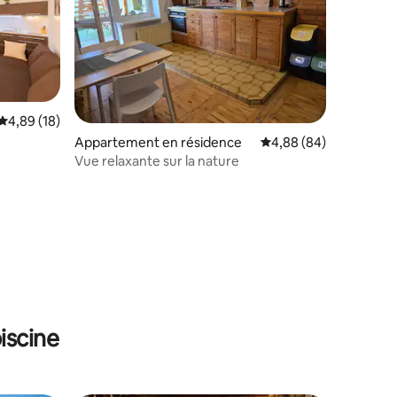
Évaluation moyenne sur la base de 18 commentaires : 4,89 sur 5
4,89 (18)
Appartement en résidence
Évaluation moyenne su
4,88 (84)
mmentaires : 5 sur 5
Vue relaxante sur la nature
iscine