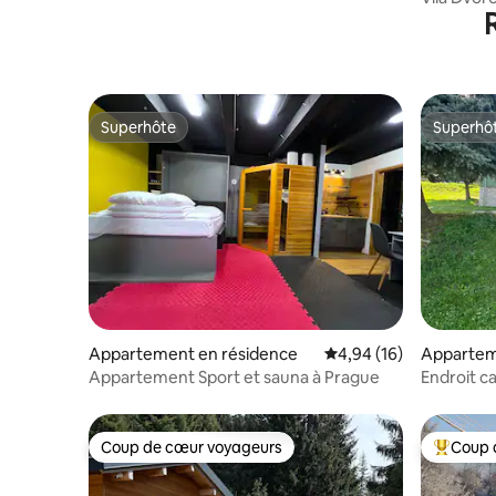
Superhôte
Superhô
Superhôte
Superhô
Appartement en résidence
Évaluation moyenne su
4,94 (16)
Appartem
Appartement Sport et sauna à Prague
Endroit c
numéro 2
Coup de cœur voyageurs
Coup 
Coup de cœur voyageurs
Coups de