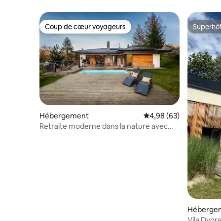
Boskovst
Coup de cœur voyageurs
Superhô
Coup de cœur voyageurs
Superhô
Hébergement
Évaluation moyenne sur
4,98 (63)
Retraite moderne dans la nature avec
piscine, PS5 et jacuzzi
Héberge
Vila Dvor