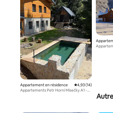
Appartem
Apparteme
montagne
Appartement en résidence
Évaluation moyenne su
4,93 (14)
Appartements Petr Horní Mísečky A1 -
Autre
Špindlerův Mlýn