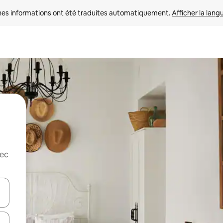
nes informations ont été traduites automatiquement. 
Afficher la lang
vec
hes vers le haut et vers le bas pour les parcourir ou en appuyant et en fai