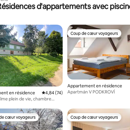
Résidences d'appartements avec piscin
te
Coup de cœur voyageurs
te
Coup de cœur voyageurs
Appartement en résidence
Apartmán V PODKROVÍ
r la base de 16 commentaires : 4,94 sur 5
ent en résidence
Évaluation moyenne sur la base de 74 commen
4,84 (74)
alme plein de vie, chambre
de cœur voyageurs
Coup de cœur voyageurs
 cœur voyageurs les plus appréciés
Coup de cœur voyageurs