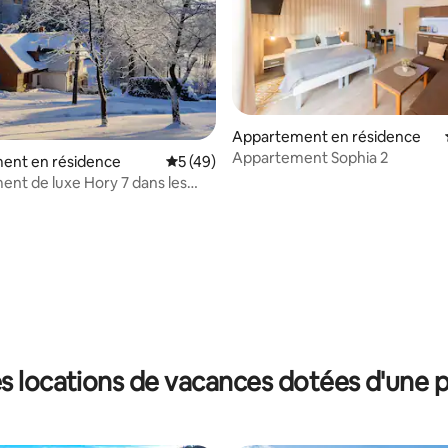
Appartement en résidence
Appartement Sophia 2
ent en résidence
Évaluation moyenne sur la base de 49 co
5 (49)
nt de luxe Hory 7 dans les
s du Géant
r la base de 14 commentaires : 4,93 sur 5
s locations de vacances dotées d'une p