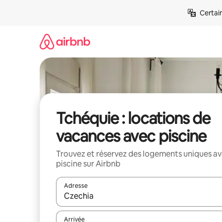
Aller
Certai
directement
au
contenu
Tchéquie : locations de
vacances avec piscine
Trouvez et réservez des logements uniques a
piscine sur Airbnb
Adresse
Lorsque les résultats s'affichent, utilisez les flèc
Arrivée