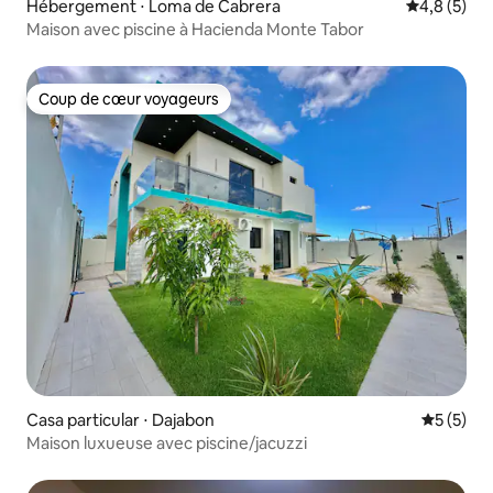
Hébergement ⋅ Loma de Cabrera
Évaluation 
4,8 (5)
Maison avec piscine à Hacienda Monte Tabor
Coup de cœur voyageurs
Coup de cœur voyageurs
Casa particular ⋅ Dajabon
Évaluatio
5 (5)
Maison luxueuse avec piscine/jacuzzi