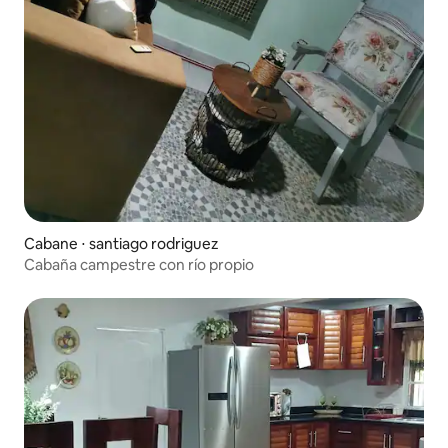
Cabane ⋅ santiago rodriguez
Cabaña campestre con río propio