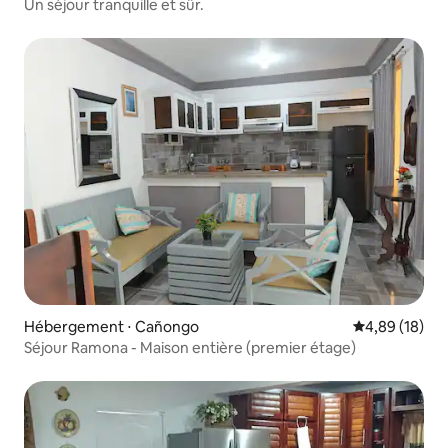
Un séjour tranquille et sûr.
Hébergement ⋅ Cañongo
Évaluation mo
4,89 (18)
Séjour Ramona - Maison entière (premier étage)