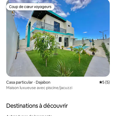
Coup de cœur voyageurs
Coup de cœur voyageurs
Casa particular ⋅ Dajabon
Évaluatio
5 (5)
Maison luxueuse avec piscine/jacuzzi
Destinations à découvrir