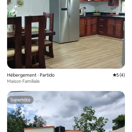
Hébergement ⋅ Partido
Évaluatio
5 (4)
Maison Familiale
Superhôte
Superhôte