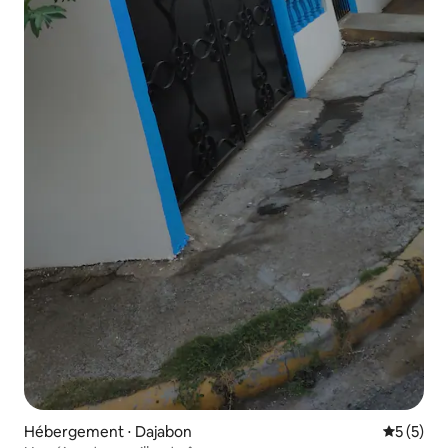
Hébergement ⋅ Dajabon
Évaluatio
5 (5)