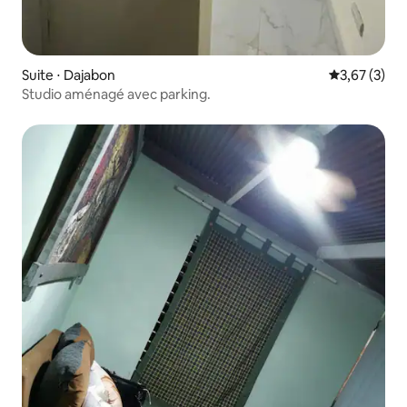
Suite ⋅ Dajabon
Évaluation m
3,67 (3)
Studio aménagé avec parking.