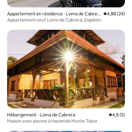
Appartement en résidence ⋅ Loma de Cabrer
Évaluation mo
4,88 (24)
a
Appartement neuf Loma de Cabrera, Dajabón.
Hébergement ⋅ Loma de Cabrera
Évaluation 
4,8 (5)
Maison avec piscine à Hacienda Monte Tabor