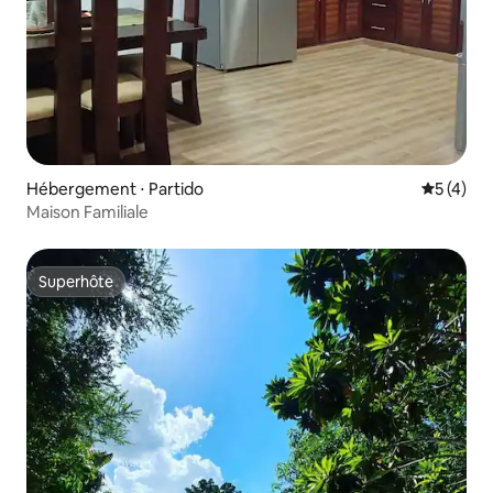
Hébergement ⋅ Partido
Évaluatio
5 (4)
Maison Familiale
Superhôte
Superhôte