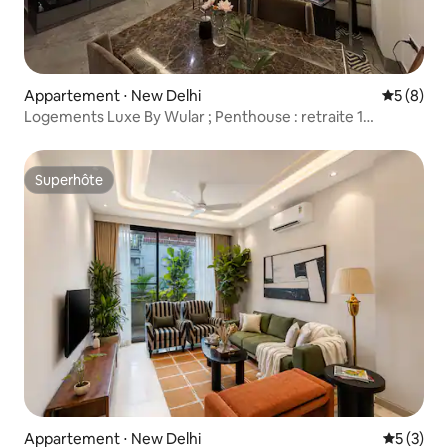
Appartement ⋅ New Delhi
Évaluatio
5 (8)
Logements Luxe By Wular ; Penthouse : retraite 1
chambre
Superhôte
Superhôte
Appartement ⋅ New Delhi
Évaluatio
5 (3)