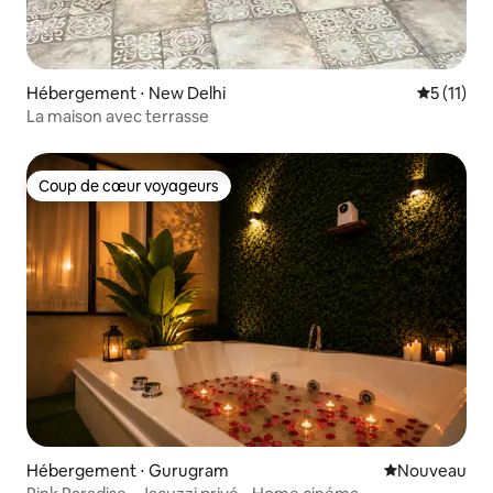
Hébergement ⋅ New Delhi
Évaluatio
5 (11)
La maison avec terrasse
Coup de cœur voyageurs
Coup de cœur voyageurs
Hébergement ⋅ Gurugram
Nouvel hébe
Nouveau