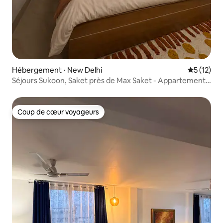
Hébergement ⋅ New Delhi
Évaluation
5 (12)
Séjours Sukoon, Saket près de Max Saket - Appartement 1
chambre
Coup de cœur voyageurs
Coup de cœur voyageurs