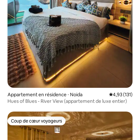
Appartement en résidence ⋅ Noida
Évaluation moy
4,93 (131)
Hues of Blues - River View (appartement de luxe entier)
Coup de cœur voyageurs
Coup de cœur voyageurs