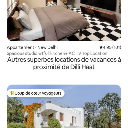
Appartement ⋅ New Delhi
Évaluation moy
4,95 (101)
Spacious studio wtfull kitchen+ AC TV Top Location
Autres superbes locations de vacances à
proximité de Dilli Haat
Coup de cœur voyageurs
Coups de cœur voyageurs les plus appréciés