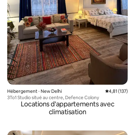
Hébergement ⋅ New Delhi
Évaluation moy
4,81 (137)
3To1 Studio situé au centre, Defence Colony
Locations d'appartements avec
climatisation