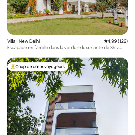
Villa ⋅ New Delhi
Évaluation moy
4,99 (126)
Escapade en famille dans la verdure luxuriante de Shiv
Niwas
Coup de cœur voyageurs
Coups de cœur voyageurs les plus appréciés