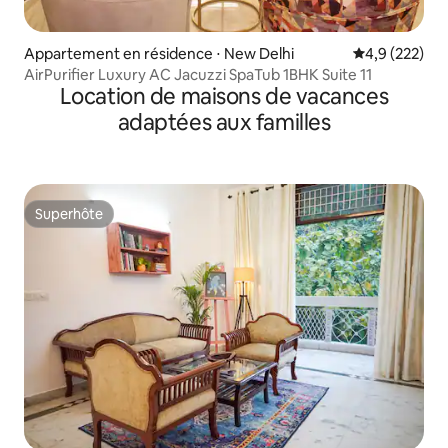
Appartement en résidence ⋅ New Delhi
Évaluation mo
4,9 (222)
AirPurifier Luxury AC Jacuzzi SpaTub 1BHK Suite 11
Location de maisons de vacances
adaptées aux familles
Superhôte
Superhôte