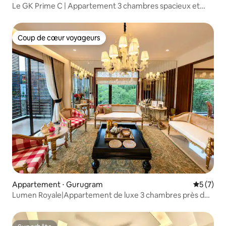
Le GK Prime C | Appartement 3 chambres spacieux et
élégant
Coup de cœur voyageurs
Coup de cœur voyageurs
Appartement ⋅ Gurugram
Évaluatio
5 (7)
Lumen Royale|Appartement de luxe 3 chambres près de
MG Road et du parcours de golf