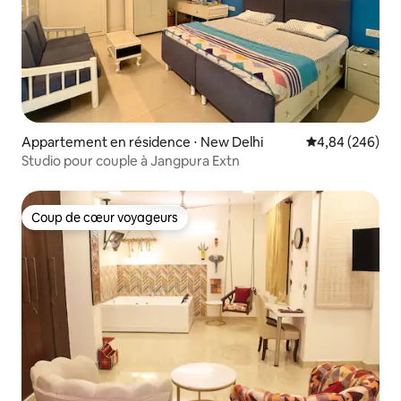
Appartement en résidence ⋅ New Delhi
Évaluation moy
4,84 (246)
Studio pour couple à Jangpura Extn
Coup de cœur voyageurs
Coup de cœur voyageurs