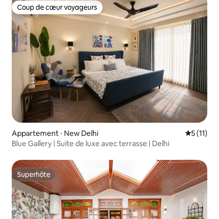
Coup de cœur voyageurs
Coup de cœur voyageurs
Appartement ⋅ New Delhi
Évaluatio
5 (11)
Blue Gallery | Suite de luxe avec terrasse | Delhi
Superhôte
Superhôte