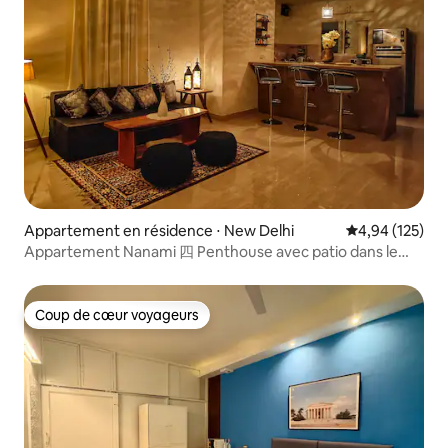
Appartement en résidence ⋅ New Delhi
Évaluation moy
4,94 (125)
Appartement Nanami 四 Penthouse avec patio dans le
sud de Delhi
Coup de cœur voyageurs
Coup de cœur voyageurs