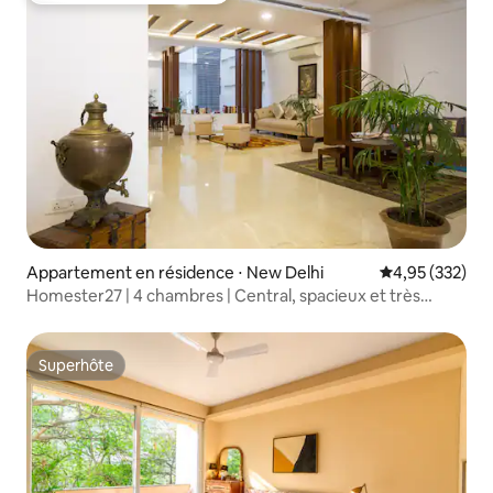
Appartement en résidence ⋅ New Delhi
Évaluation moy
4,95 (332)
Homester27 | 4 chambres | Central, spacieux et très
propre
Superhôte
Superhôte