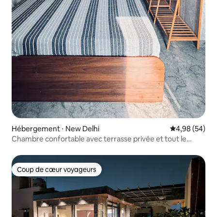
Hébergement ⋅ New Delhi
Évaluation mo
4,98 (54)
Chambre confortable avec terrasse privée et tout le
confort moderne
Coup de cœur voyageurs
Coup de cœur voyageurs