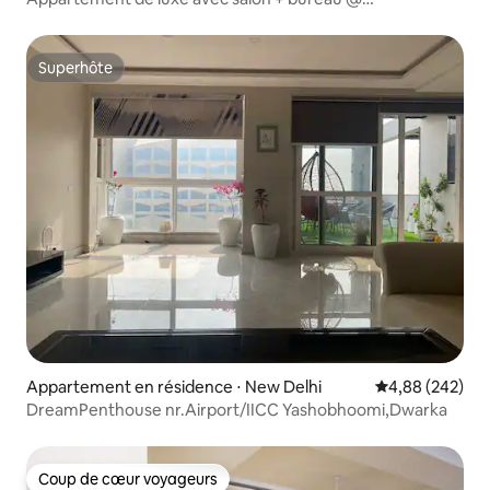
AnandNiketan près de l'aéroport
Superhôte
Superhôte
Appartement en résidence ⋅ New Delhi
Évaluation moy
4,88 (242)
DreamPenthouse nr.Airport/IICC Yashobhoomi,Dwarka
Coup de cœur voyageurs
Coup de cœur voyageurs