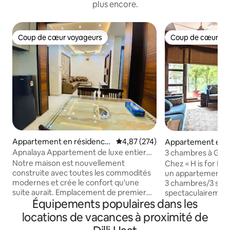
plus encore.
Coup de cœur voyageurs
Coup de cœur vo
Coup de cœur voyageurs
Coup de cœur vo
Appartement en résidence
Évaluation moyenne sur la base 
4,87 (274)
Appartement en r
⋅ New Delhi
New Delhi
Apnalaya Appartement de luxe entier
3 chambres à GK2, 
dans le sud de Delhi
idéal en famille, wi
Notre maison est nouvellement
Chez « H is for H
construite avec toutes les commodités
un appartement p
modernes et crée le confort qu'une
3 chambres/3 salle
suite aurait. Emplacement de premier
spectaculairement
Équipements populaires dans les
ordre dans le sud de Delhi. Parfait pour le
décoration élégan
travail à domicile, les vacances, la
équipements de s
locations de vacances à proximité de
passerelle, le transport en commun et
cœur de Delhi. Il e