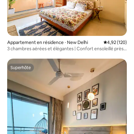
Appartement en résidence ⋅ New Delhi
Évaluation moy
4,92 (120)
3 chambres aérées et élégantes | Confort ensoleillé près
de la porte de l'Inde
Superhôte
Superhôte