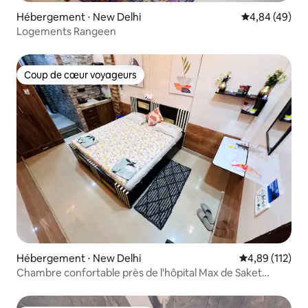
Hébergement ⋅ New Delhi
Évaluation mo
4,84 (49)
Logements Rangeen
Coup de cœur voyageurs
Coup de cœur voyageurs
Hébergement ⋅ New Delhi
Évaluation moy
4,89 (112)
Chambre confortable près de l'hôpital Max de Saket
Malviya Nagar.