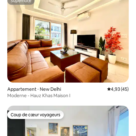
Superhôte
Superhôte
Appartement ⋅ New Delhi
Évaluation mo
4,93 (45)
Moderne - Hauz Khas Maison I
Coup de cœur voyageurs
Coup de cœur voyageurs