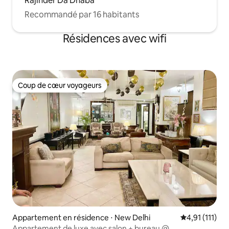
Rajinder Da Dhaba
Recommandé par 16 habitants
Résidences avec wifi
Coup de cœur voyageurs
Coup de cœur voyageurs
Appartement en résidence ⋅ New Delhi
Évaluation mo
4,91 (111)
Appartement de luxe avec salon + bureau @