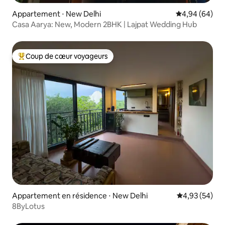
Appartement ⋅ New Delhi
Évaluation mo
4,94 (64)
Casa Aarya: New, Modern 2BHK | Lajpat Wedding Hub
Coup de cœur voyageurs
Coups de cœur voyageurs les plus appréciés
Appartement en résidence ⋅ New Delhi
Évaluation mo
4,93 (54)
8ByLotus