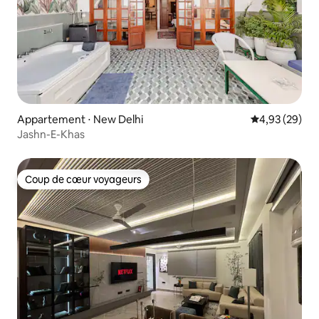
Appartement ⋅ New Delhi
Évaluation mo
4,93 (29)
Jashn-E-Khas
Coup de cœur voyageurs
Coup de cœur voyageurs