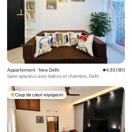
Appartement ⋅ New Delhi
Évaluation moy
4,93 (181)
Salon spacieux avec balcon et chambre, Delhi
Coup de cœur voyageurs
Coups de cœur voyageurs les plus appréciés