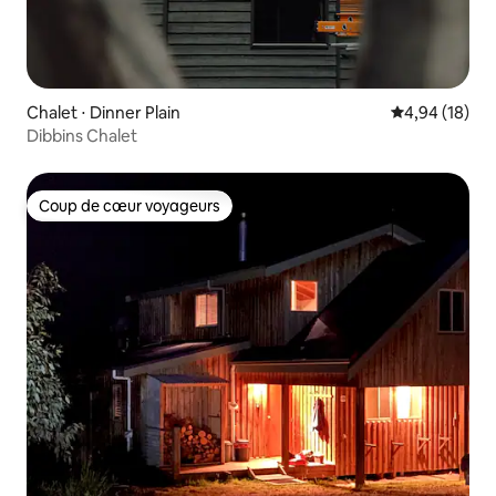
Chalet ⋅ Dinner Plain
Évaluation mo
4,94 (18)
Dibbins Chalet
Coup de cœur voyageurs
Coup de cœur voyageurs