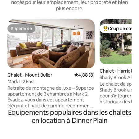
notés pour leur emplacement, leur propreté et bien
plus encore.
Superhôte
Coup de cœur 
Superhôte
Coups de cœur vo
Chalet ⋅ Harrietvill
Chalet ⋅ Mount Buller
Évaluation moyenne sur la bas
4,88 (8)
Shady Brook Alpin
Mark II 2 East
jardin
Le chalet de spa a
Retraite de montagne de luxe – Superbe
Shady Brook a été
appartement de 3 chambres à Mark 2.
pour s'intégrer à 
Évadez-vous dans cet appartement
historique des haut
élégant et haut de gamme récemment
riche histoire. Le 
Équipements populaires dans les chalets
rénové avec 3 chambres, 2 salles de
un artisan, super
bain, une salle d'eau supplémentaire, un
en location à Dinner Plain
équipé, en retrait 
local à chaussures et un local de séchage
l'intimité. Entouré
parfaitement conçus pour le confort et
avec les montagnes
la commodité. Profitez d'une entrée
rivière Ovens com