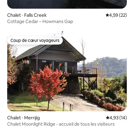
Chalet ⋅ Falls Creek
Évaluation mo
4,59 (22)
Cottage Cedar – Howmans Gap
Coup de cœur voyageurs
Coup de cœur voyageurs
Chalet ⋅ Merrijig
Évaluation mo
4,93 (14)
Chalet Moonlight Ridge - accueil de tous les visiteurs