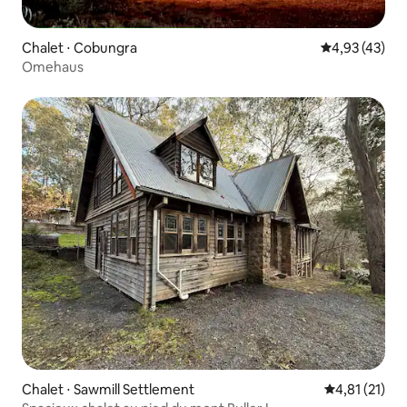
Chalet ⋅ Cobungra
Évaluation mo
4,93 (43)
Omehaus
Chalet ⋅ Sawmill Settlement
Évaluation mo
4,81 (21)