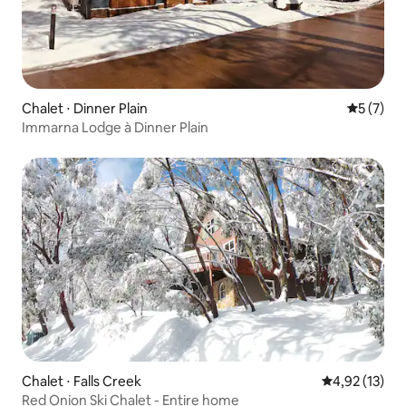
Chalet ⋅ Dinner Plain
Évaluatio
5 (7)
Immarna Lodge à Dinner Plain
Chalet ⋅ Falls Creek
Évaluation mo
4,92 (13)
Red Onion Ski Chalet - Entire home