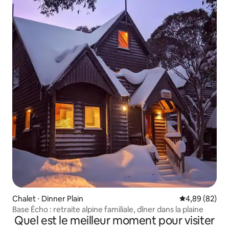
Chalet ⋅ Dinner Plain
Évaluation mo
4,89 (82)
Base Écho : retraite alpine familiale, dîner dans la plaine
Quel est le meilleur moment pour visiter