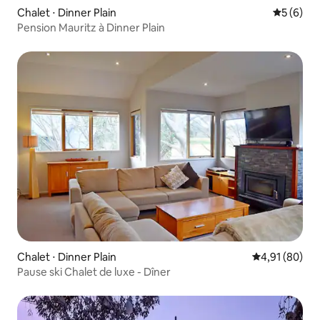
Chalet ⋅ Dinner Plain
Évaluatio
5 (6)
Pension Mauritz à Dinner Plain
Chalet ⋅ Dinner Plain
Évaluation mo
4,91 (80)
Pause ski Chalet de luxe - Dîner