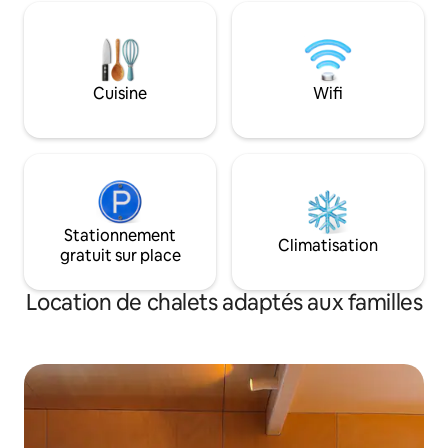
extérieure privée avec un escalier
1 km du centre de H
chauffé pour des arrivées sans effort
qu'un hébergemen
dans toutes les conditions
expérience de va
météorologiques. Grâce aux fenêtres
idéalement située 
qui s'étendent du sol au plafond et
activités que vous
Cuisine
Wifi
inondent l'espace de lumière naturelle,
vous profiterez d'une vue panoramique
ininterrompue.
Stationnement
Climatisation
gratuit sur place
Location de chalets adaptés aux familles