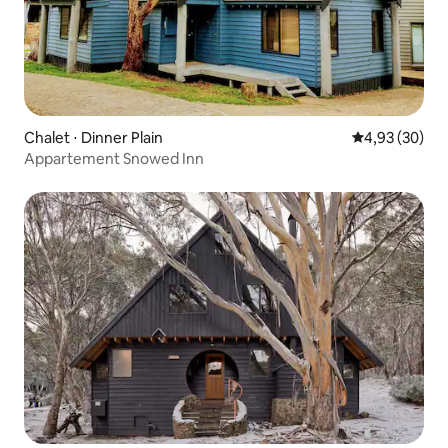
Chalet ⋅ Dinner Plain
Évaluation mo
4,93 (30)
Appartement Snowed Inn