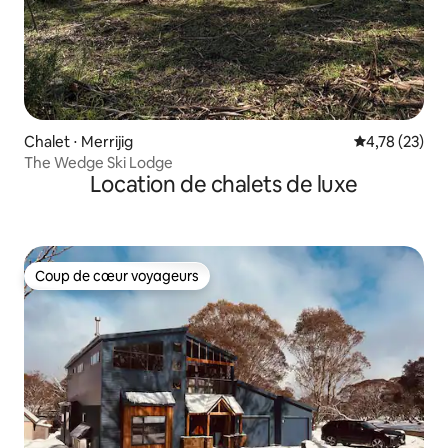
Chalet ⋅ Merrijig
Évaluation mo
4,78 (23)
The Wedge Ski Lodge
Location de chalets de luxe
Coup de cœur voyageurs
Coup de cœur voyageurs