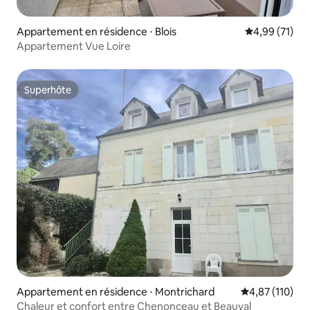
Appartement en résidence ⋅ Blois
Évaluation mo
4,99 (71)
Appartement Vue Loire
Superhôte
Superhôte
Appartement en résidence ⋅ Montrichard
Évaluation moy
4,87 (110)
Chaleur et confort entre Chenonceau et Beauval