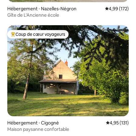
Hébergement ⋅ Nazelles-Négron
Évaluation moy
4,99 (172)
Gîte de L'Ancienne école
Coup de cœur voyageurs
Coups de cœur voyageurs les plus appréciés
Hébergement ⋅ Cigogné
Évaluation moy
4,95 (131)
Maison paysanne confortable