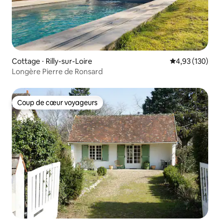
Cottage ⋅ Rilly-sur-Loire
Évaluation moy
4,93 (130)
Longère Pierre de Ronsard
Coup de cœur voyageurs
Coup de cœur voyageurs