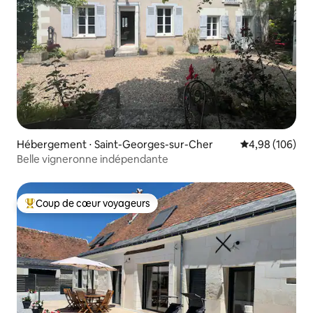
Hébergement ⋅ Saint-Georges-sur-Cher
Évaluation moy
4,98 (106)
Belle vigneronne indépendante
Coup de cœur voyageurs
Coups de cœur voyageurs les plus appréciés