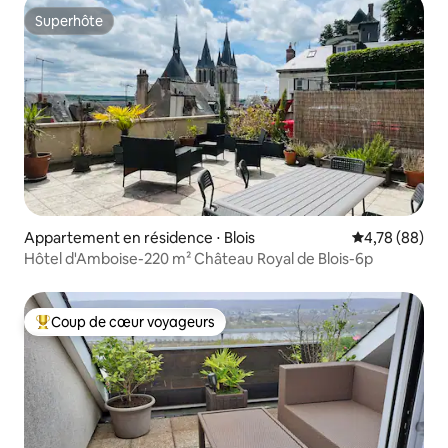
Superhôte
Superhôte
Appartement en résidence ⋅ Blois
Évaluation mo
4,78 (88)
Hôtel d'Amboise-220 m² Château Royal de Blois-6p
Coup de cœur voyageurs
Coups de cœur voyageurs les plus appréciés