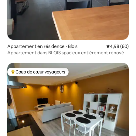
Appartement en résidence ⋅ Blois
Évaluation mo
4,98 (60)
Appartement dans BLOIS spacieux entièrement rénové
Coup de cœur voyageurs
Coups de cœur voyageurs les plus appréciés