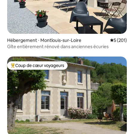
Hébergement ⋅ Montlouis-sur-Loire
Évaluation 
5 (201)
Gîte entièrement rénové dans anciennes écuries
Coup de cœur voyageurs
Coups de cœur voyageurs les plus appréciés