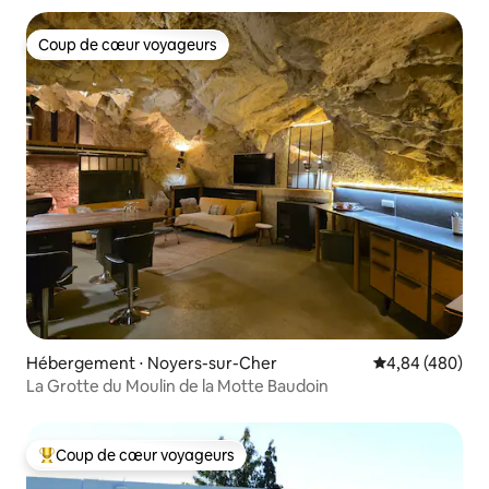
Coup de cœur voyageurs
Coup de cœur voyageurs
Hébergement ⋅ Noyers-sur-Cher
Évaluation moy
4,84 (480)
La Grotte du Moulin de la Motte Baudoin
Coup de cœur voyageurs
Coups de cœur voyageurs les plus appréciés