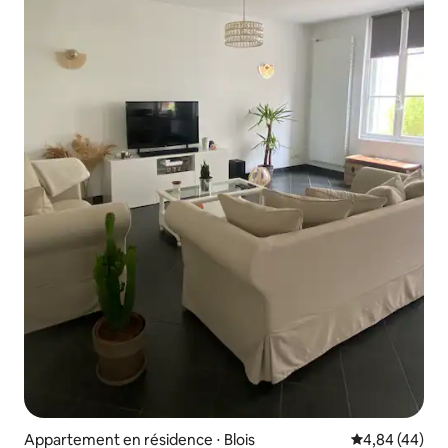
Appartement en résidence ⋅ Blois
Évaluation mo
4,84 (44)