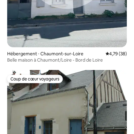
Hébergement ⋅ Chaumont-sur-Loire
Évaluation mo
4,79 (38)
Belle maison à Chaumont/Loire - Bord de Loire
Coup de cœur voyageurs
Coup de cœur voyageurs