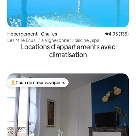
Hébergement ⋅ Chailles
Évaluation moy
4,95 (136)
Les Mille Ecus : "la Vigneronne" : piscine , spa
Locations d'appartements avec
climatisation
Coup de cœur voyageurs
Coups de cœur voyageurs les plus appréciés