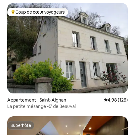
Coup de cœur voyageurs
Coups de cœur voyageurs les plus appréciés
Appartement ⋅ Saint-Aignan
Évaluation moy
4,98 (126)
La petite mésange -5' de Beauval
Superhôte
Superhôte