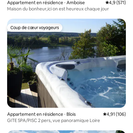
Appartement en résidence ⋅ Amboise
Évaluation mo
4,9 (571)
Maison du bonheur,ici on est heureux chaque jour
Coup de cœur voyageurs
Coup de cœur voyageurs
Appartement en résidence ⋅ Blois
Évaluation moy
4,91 (106)
GITE SPA/PISC 2 pers, vue panoramique Loire