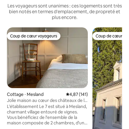
Les voyageurs sont unanimes : ces logements sont très
bien notés en termes d'emplacement, de propreté et
plus encore.
Coup de cœur voyageurs
Coup de cœur vo
Coup de cœur voyageurs
Coup de cœur vo
Cottage ⋅ Mesland
Évaluation moyenne sur la base 
4,87 (141)
Jolie maison au cœur des châteaux de la
Loire
L'établissement Le 7 est situé à Mesland,
charmant village entouré de vignes.
Vous bénéficiez de l'ensemble de la
maison composée de 2 chambres, d'un
salon séjour avec cuisine équipée. Une