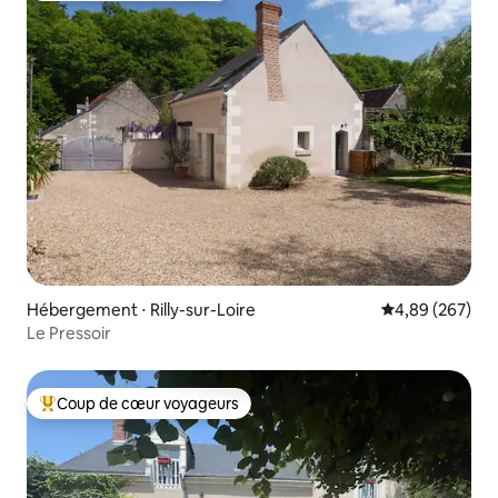
Hébergement ⋅ Rilly-sur-Loire
Évaluation moy
4,89 (267)
Le Pressoir
Coup de cœur voyageurs
Coups de cœur voyageurs les plus appréciés