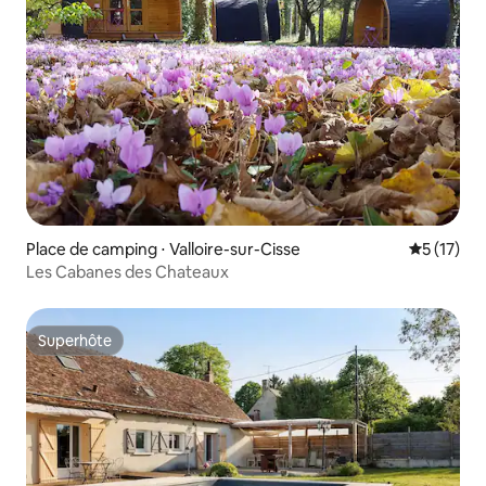
Place de camping ⋅ Valloire-sur-Cisse
Évaluation
5 (17)
Les Cabanes des Chateaux
Superhôte
Superhôte