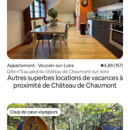
Appartement ⋅ Veuzain-sur-Loire
Évaluation moy
4,89 (157)
Gîte n°3 au pied du château de Chaumont-sur-loire
Autres superbes locations de vacances à
proximité de Château de Chaumont
Coup de cœur voyageurs
Coup de cœur voyageurs