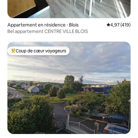
Appartement en résidence ⋅ Blois
Évaluation moy
4,97 (419)
Bel appartement CENTRE VILLE BLOIS
Coup de cœur voyageurs
Coups de cœur voyageurs les plus appréciés