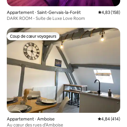
Appartement ⋅ Saint-Gervais-la-Forêt
Évaluation moy
4,83 (158)
DARK ROOM - Suite de Luxe Love Room
Coup de cœur voyageurs
Coup de cœur voyageurs
Appartement ⋅ Amboise
Évaluation moy
4,84 (414)
Au cœur des rues d’Amboise