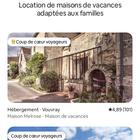
Location de maisons de vacances
adaptées aux familles
Coup de cœur voyageurs
Coups de cœur voyageurs les plus appréciés
Hébergement ⋅ Vouvray
Évaluation moy
4,89 (101)
Maison Melrose - Maison de vacances
Coup de cœur voyageurs
Coup de cœur voyageurs