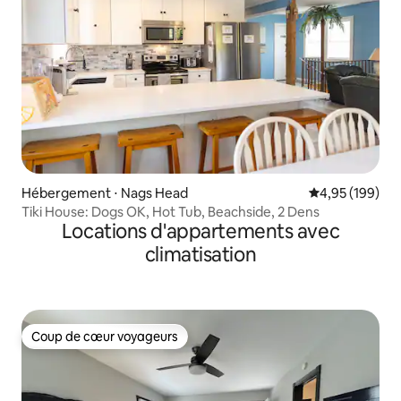
Hébergement ⋅ Nags Head
Évaluation moy
4,95 (199)
Tiki House: Dogs OK, Hot Tub, Beachside, 2 Dens
Locations d'appartements avec
climatisation
Coup de cœur voyageurs
Coup de cœur voyageurs