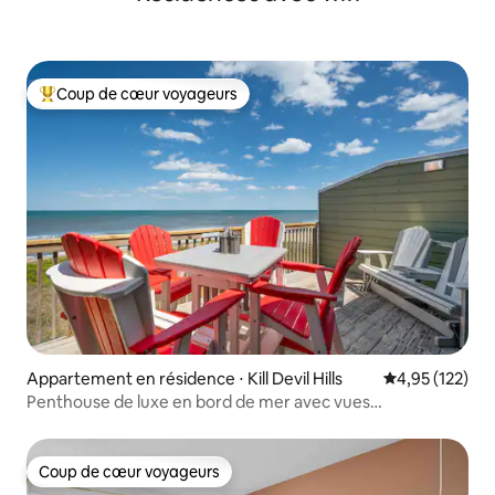
Coup de cœur voyageurs
Coups de cœur voyageurs les plus appréciés
Appartement en résidence ⋅ Kill Devil Hills
Évaluation moy
4,95 (122)
Penthouse de luxe en bord de mer avec vues
imprenables !
Coup de cœur voyageurs
Coup de cœur voyageurs