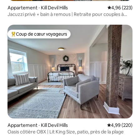
Appartement ⋅ Kill Devil Hills
Évaluation moy
4,96 (223)
Jacuzzi privé + bain à remous | Retraite pour couples à
OBX
Coup de cœur voyageurs
Coups de cœur voyageurs les plus appréciés
Appartement ⋅ Kill Devil Hills
Évaluation moy
4,99 (220)
Oasis côtière OBX | Lit King Size, patio, près de la plage