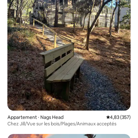
Appartement ⋅ Nags Head
Évaluation moy
4,83 (357)
Chez Jill/Vue sur les bois/Plages/Animaux acceptés