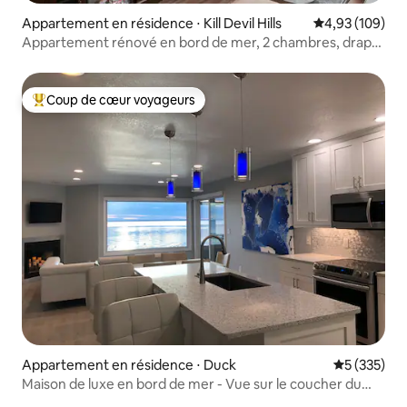
Appartement en résidence ⋅ Kill Devil Hills
Évaluation moy
4,93 (109)
Appartement rénové en bord de mer, 2 chambres, draps
inclus
Coup de cœur voyageurs
Coups de cœur voyageurs les plus appréciés
Appartement en résidence ⋅ Duck
Évaluation 
5 (335)
Maison de luxe en bord de mer - Vue sur le coucher du
soleil, bains à remous