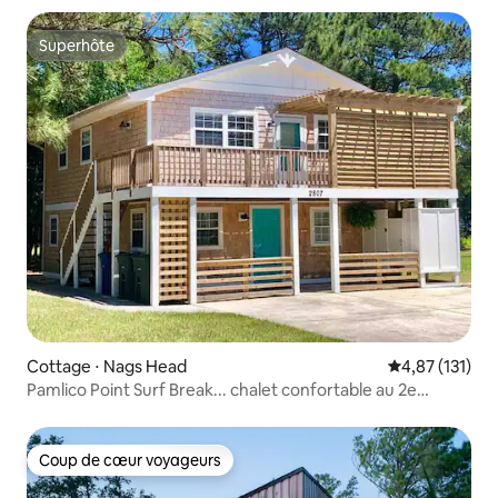
Superhôte
Superhôte
Cottage ⋅ Nags Head
Évaluation moy
4,87 (131)
Pamlico Point Surf Break... chalet confortable au 2e
niveau !
Coup de cœur voyageurs
Coup de cœur voyageurs