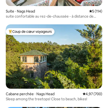
Suite ⋅ Nags Head
Évaluation 
5 (114)
suite confortable au rez-de-chaussée - à distance de
marche de la plage
Coup de cœur voyageurs
Coups de cœur voyageurs les plus appréciés
Cabane perchée ⋅ Nags Head
Évaluation moy
4,97 (700)
Sleep among the treetops! Close to beach, bikes!