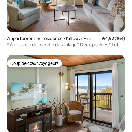
Appartement en résidence ⋅ Kill Devil Hills
Évaluation moy
4,92 (164)
* À distance de marche de la plage * Deux piscines * Loft
familial
Coup de cœur voyageurs
Coup de cœur voyageurs