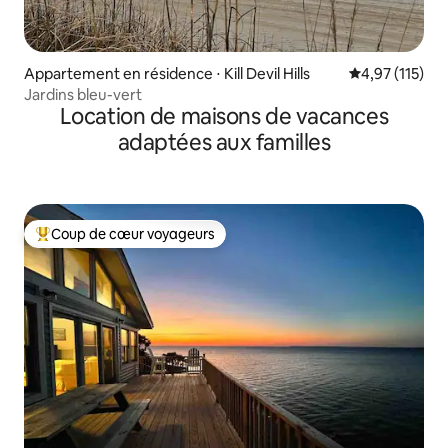
Appartement en résidence ⋅ Kill Devil Hills
Évaluation moy
4,97 (115)
Jardins bleu-vert
Location de maisons de vacances
adaptées aux familles
Coup de cœur voyageurs
Coups de cœur voyageurs les plus appréciés