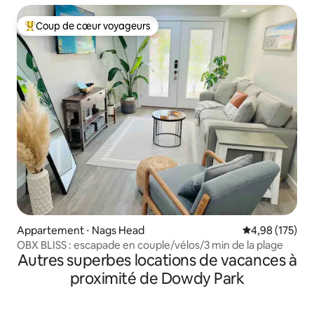
Coup de cœur voyageurs
Coups de cœur voyageurs les plus appréciés
Appartement ⋅ Nags Head
Évaluation moy
4,98 (175)
OBX BLISS : escapade en couple/vélos/3 min de la plage
Autres superbes locations de vacances à
proximité de Dowdy Park