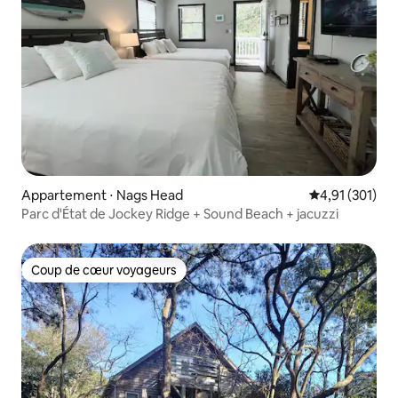
Appartement ⋅ Nags Head
Évaluation moy
4,91 (301)
Parc d'État de Jockey Ridge + Sound Beach + jacuzzi
Coup de cœur voyageurs
Coup de cœur voyageurs