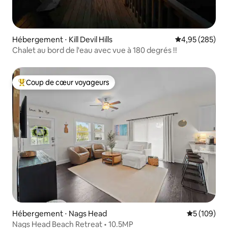
Hébergement ⋅ Kill Devil Hills
Évaluation moy
4,95 (285)
Chalet au bord de l'eau avec vue à 180 degrés !!
Coup de cœur voyageurs
Coups de cœur voyageurs les plus appréciés
Hébergement ⋅ Nags Head
Évaluation 
5 (109)
Nags Head Beach Retreat • 10.5MP