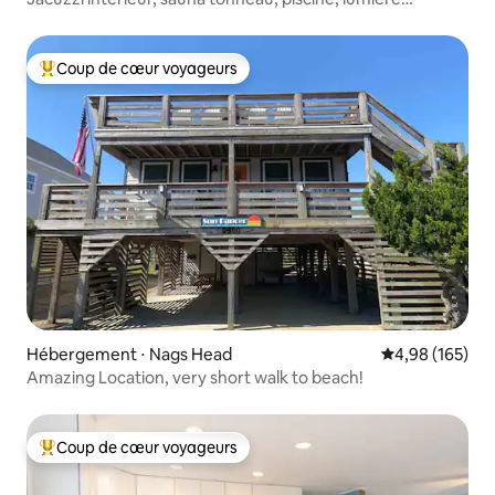
naturelle !
Coup de cœur voyageurs
Coups de cœur voyageurs les plus appréciés
Hébergement ⋅ Nags Head
Évaluation moy
4,98 (165)
Amazing Location, very short walk to beach!
Coup de cœur voyageurs
Coups de cœur voyageurs les plus appréciés