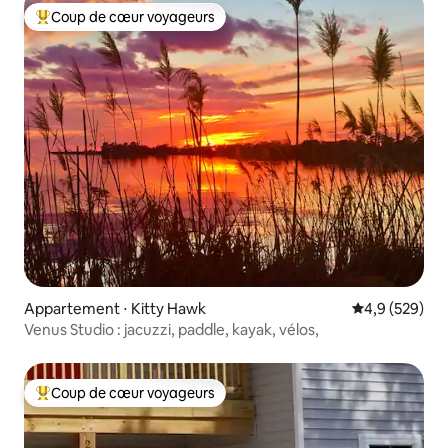
Coup de cœur voyageurs
Coups de cœur voyageurs les plus appréciés
Appartement ⋅ Kitty Hawk
Évaluation mo
4,9 (529)
Venus Studio : jacuzzi, paddle, kayak, vélos,
Coup de cœur voyageurs
Coups de cœur voyageurs les plus appréciés