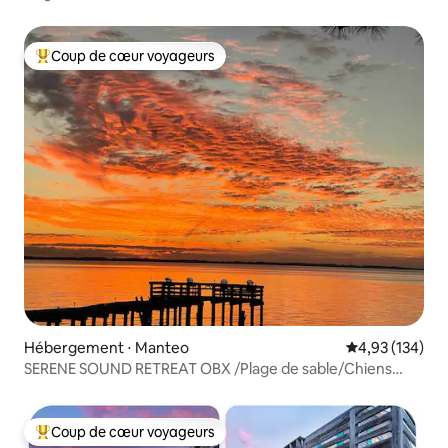
Coup de cœur voyageurs
Coups de cœur voyageurs les plus appréciés
Hébergement ⋅ Manteo
Évaluation moy
4,93 (134)
SERENE SOUND RETREAT OBX /Plage de sable/Chiens
bienvenus
Coup de cœur voyageurs
Coups de cœur voyageurs les plus appréciés