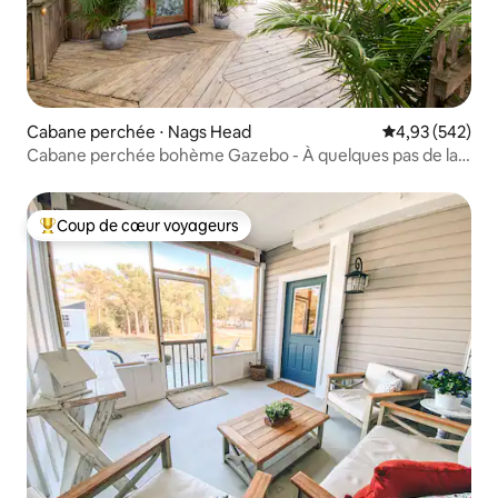
Cabane perchée ⋅ Nags Head
Évaluation moy
4,93 (542)
Cabane perchée bohème Gazebo - À quelques pas de la
plage
Coup de cœur voyageurs
Coups de cœur voyageurs les plus appréciés