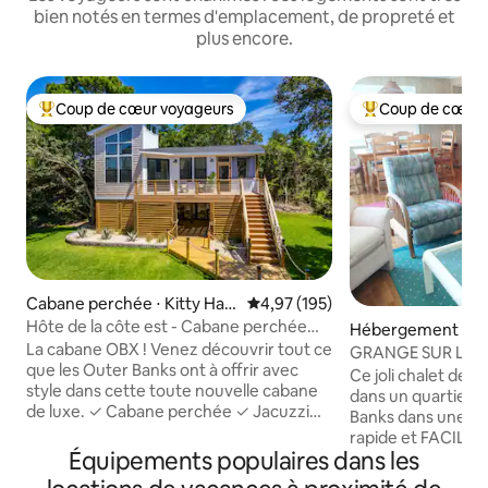
bien notés en termes d'emplacement, de propreté et
plus encore.
Coup de cœur voyageurs
Coup de cœur 
Coups de cœur voyageurs les plus appréciés
Coups de cœur vo
Cabane perchée ⋅ Kitty Haw
Évaluation moyenne sur la base 
4,97 (195)
k
Hôte de la côte est - Cabane perchée
Hébergement ⋅ N
OBX
La cabane OBX ! Venez découvrir tout ce
GRANGE SUR LA P
que les Outer Banks ont à offrir avec
privilèges YMCA !
Ce joli chalet de p
style dans cette toute nouvelle cabane
dans un quartier 
de luxe. ✓ Cabane perchée ✓ Jacuzzi
Banks dans une ru
Sauna ✓ traditionnel en tonneau ✓ Deux
rapide et FACILE à 
baignoires extérieures sur pieds Douche
Équipements populaires dans les
sur une rue non pa
✓ extérieure avec deux pommes de
pour les cafés, Jo