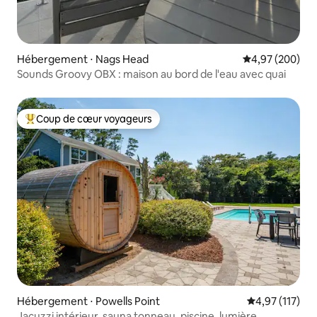
Hébergement ⋅ Nags Head
Évaluation moy
4,97 (200)
Sounds Groovy OBX : maison au bord de l'eau avec quai
Coup de cœur voyageurs
Coups de cœur voyageurs les plus appréciés
Hébergement ⋅ Powells Point
Évaluation moy
4,97 (117)
Jacuzzi intérieur, sauna tonneau, piscine, lumière