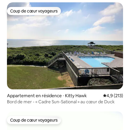
Coup de cœur voyageurs
Coup de cœur voyageurs
Appartement en résidence ⋅ Kitty Hawk
Évaluation mo
4,9 (213)
Bord de mer - « Cadre Sun-Sational » au cœur de Duck
Coup de cœur voyageurs
Coup de cœur voyageurs