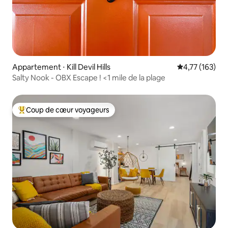
Appartement ⋅ Kill Devil Hills
Évaluation moy
4,77 (163)
Salty Nook - OBX Escape ! <1 mile de la plage
Coup de cœur voyageurs
Coups de cœur voyageurs les plus appréciés