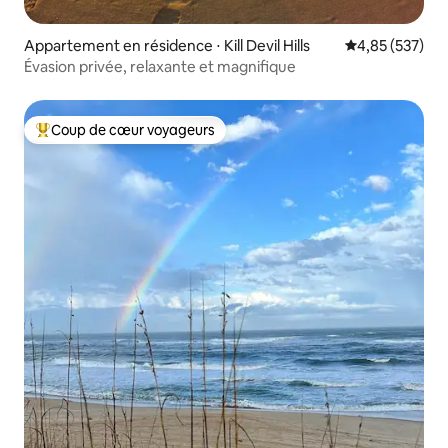
Appartement en résidence ⋅ Kill Devil Hills
Évaluation moy
4,85 (537)
Évasion privée, relaxante et magnifique
Coup de cœur voyageurs
Coups de cœur voyageurs les plus appréciés