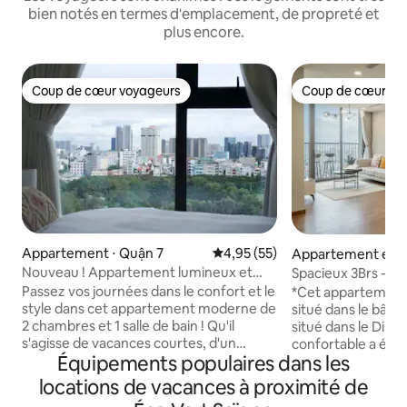
bien notés en termes d'emplacement, de propreté et
plus encore.
Coup de cœur voyageurs
Coup de cœur vo
Coup de cœur voyageurs
Coup de cœur vo
Appartement ⋅ Quận 7
Évaluation moyenne sur la base
4,95 (55)
Appartement en r
⋅ Quận 7
Nouveau ! Appartement lumineux et
Spacieux 3Brs - Pis
aéré de 2 chambres D7HCM près du
incroyables - D7 
Passez vos journées dans le confort et le
*Cet appartement
quartier des affaires
style dans cet appartement moderne de
situé dans le bâtim
2 chambres et 1 salle de bain ! Qu'il
situé dans le Dist
s'agisse de vacances courtes, d'un
confortable a été 
Équipements populaires dans les
voyage d'affaires ou d'une réservation
moderne, conforta
de longue durée, il dispose de toutes les
convivial. * Wifi ha
locations de vacances à proximité de
commodités nécessaires pour un séjour
gratuit * Équipem