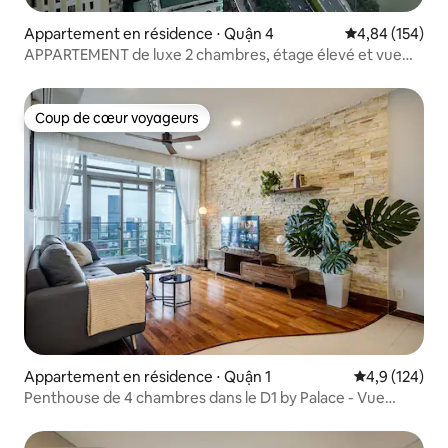
Appartement en résidence ⋅ Quận 4
Évaluation moy
4,84 (154)
APPARTEMENT de luxe 2 chambres, étage élevé et vue
sur la rivière, salle de sport gratuite
Coup de cœur voyageurs
Coup de cœur voyageurs
Appartement en résidence ⋅ Quận 1
Évaluation mo
4,9 (124)
Penthouse de 4 chambres dans le D1 by Palace - Vue
Bitexco