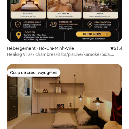
Hébergement ⋅ Hô-Chi-Minh-Ville
Évaluatio
5 (5)
Healing Villa/7 chambres/8 lits/piscine/karaoké/bida,
barbecue
Coup de cœur voyageurs
Coup de cœur voyageurs