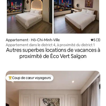
Appartement ⋅ Hô-Chi-Minh-Ville
Évaluatio
5 (3)
Appartement dans le district 4, à proximité du district 1
Autres superbes locations de vacances à
proximité de Éco Vert Saïgon
Coup de cœur voyageurs
Coups de cœur voyageurs les plus appréciés