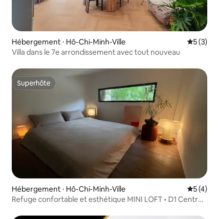
Hébergement ⋅ Hô-Chi-Minh-Ville
Évaluatio
5 (3)
Villa dans le 7e arrondissement avec tout nouveau
Superhôte
Superhôte
Hébergement ⋅ Hô-Chi-Minh-Ville
Évaluatio
5 (4)
Refuge confortable et esthétique MINI LOFT • D1 Centre-
ville