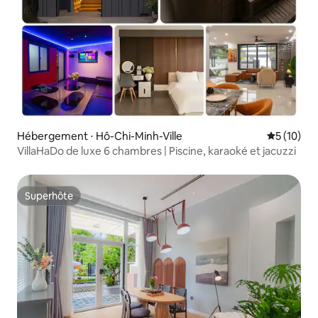
Hébergement ⋅ Hô-Chi-Minh-Ville
Évaluation
5 (10)
VillaHaDo de luxe 6 chambres | Piscine, karaoké et jacuzzi
Superhôte
Superhôte