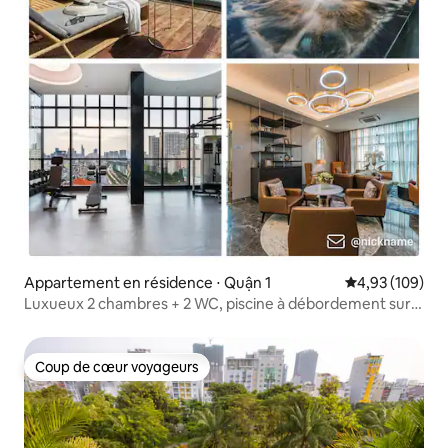
Appartement en résidence ⋅ Quận 1
Évaluation moy
4,93 (109)
Luxueux 2 chambres + 2 WC, piscine à débordement sur
le toit, salle de sport
Coup de cœur voyageurs
Coup de cœur voyageurs