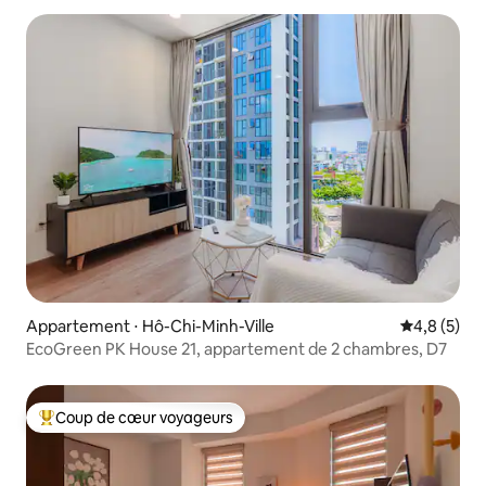
Appartement ⋅ Hô-Chi-Minh-Ville
Évaluation 
4,8 (5)
EcoGreen PK House 21, appartement de 2 chambres, D7
Coup de cœur voyageurs
Coups de cœur voyageurs les plus appréciés