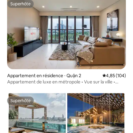
Superhôte
Superhôte
Appartement en résidence ⋅ Quận 2
Évaluation moy
4,85 (104)
Appartement de luxe en métropole • Vue sur la ville •
Piscine et salle de sport
Superhôte
Superhôte