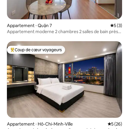
Appartement ⋅ Quận 7
Évaluatio
5 (3)
Appartement moderne 2 chambres 2 salles de bain près
de Phu My Hung
Coup de cœur voyageurs
Coups de cœur voyageurs les plus appréciés
Appartement ⋅ Hô-Chi-Minh-Ville
Évaluation
5 (26)