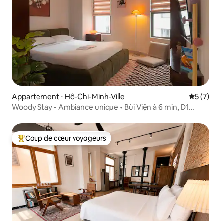
Appartement ⋅ Hô-Chi-Minh-Ville
Évaluatio
5 (7)
Woody Stay - Ambiance unique • Bùi Viện à 6 min, D1
Central
Coup de cœur voyageurs
Coups de cœur voyageurs les plus appréciés