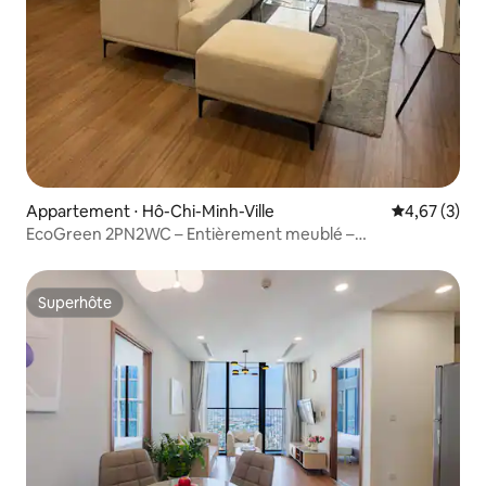
Appartement ⋅ Hô-Chi-Minh-Ville
Évaluation m
4,67 (3)
EcoGreen 2PN2WC – Entièrement meublé –
Enregistrement flexible
Superhôte
Superhôte