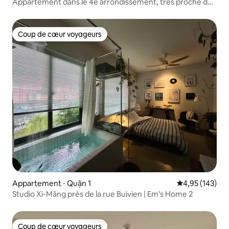
Appartement dans le 4e arrondissement, très proche du
1er arrondissement
Coup de cœur voyageurs
Coup de cœur voyageurs
Appartement ⋅ Quận 1
Évaluation moy
4,95 (143)
Studio Xi-Măng près de la rue Buivien | Em's Home 2
Coup de cœur voyageurs