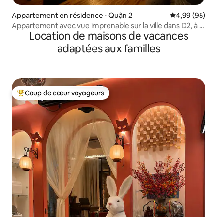
Appartement en résidence ⋅ Quận 2
Évaluation mo
4,99 (95)
Appartement avec vue imprenable sur la ville dans D2, à 5
Location de maisons de vacances
minutes de D1
adaptées aux familles
Coup de cœur voyageurs
Coups de cœur voyageurs les plus appréciés