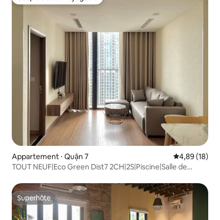
Coup de cœur voyageurs
Appartement ⋅ Quận 7
Évaluation mo
4,89 (18)
TOUT NEUF|Eco Green Dist7 2CH|2S|Piscine|Salle de
sport|Netflix
Superhôte
Superhôte