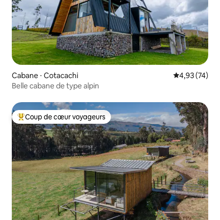
Cabane ⋅ Cotacachi
Évaluation mo
4,93 (74)
Belle cabane de type alpin
Coup de cœur voyageurs
Coups de cœur voyageurs les plus appréciés