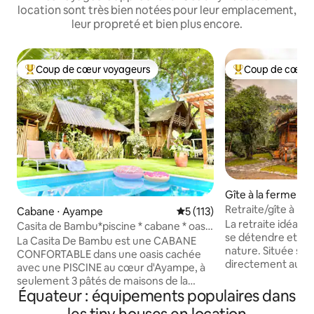
location sont très bien notées pour leur emplacement,
leur propreté et bien plus encore.
Coup de cœur voyageurs
Coup de cœur 
Coups de cœur voyageurs les plus appréciés
Coups de cœur vo
Gîte à la ferme ⋅ 
Retraite/gîte à la 
Cabane ⋅ Ayampe
Évaluation moyenne sur la ba
5 (113)
au bord de la riviè
La retraite idéale
Casita de Bambu*piscine * cabane * oasis
se détendre et se
de verdure * 2 min de plage
La Casita De Bambu est une CABANE
nature. Située sur une falaise
CONFORTABLE dans une oasis cachée
directement au bor
avec une PISCINE au cœur d'Ayampe, à
une vue épique sur l
seulement 3 pâtés de maisons de la
TOTALEMENT HORS
Équateur : équipements populaires dans
meilleure PLAGE DE SURF et peut
solaire, sûre, conf
accueillir jusqu'à 6 personnes ! -PRIVACY