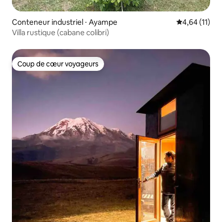
Conteneur industriel ⋅ Ayampe
Évaluation mo
4,64 (11)
Villa rustique (cabane colibri)
Coup de cœur voyageurs
Coup de cœur voyageurs