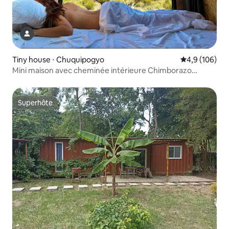
Tiny house ⋅ Chuquipogyo
Évaluation mo
4,9 (106)
Mini maison avec cheminée intérieure Chimborazo
4 000 mètres
Superhôte
Superhôte