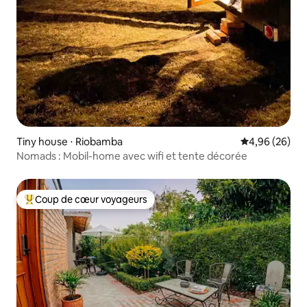
Tiny house ⋅ Riobamba
Évaluation mo
4,96 (26)
Nomads : Mobil-home avec wifi et tente décorée
Coup de cœur voyageurs
Coups de cœur voyageurs les plus appréciés