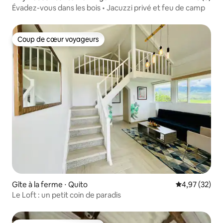
Évadez-vous dans les bois • Jacuzzi privé et feu de camp
Coup de cœur voyageurs
Coup de cœur voyageurs
Gîte à la ferme ⋅ Quito
Évaluation mo
4,97 (32)
Le Loft : un petit coin de paradis