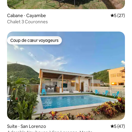
Cabane ⋅ Cayambe
Évaluation
5 (27)
Chalet 3 Couronnes
Coup de cœur voyageurs
Coup de cœur voyageurs
Suite ⋅ San Lorenzo
Évaluation
5 (47)