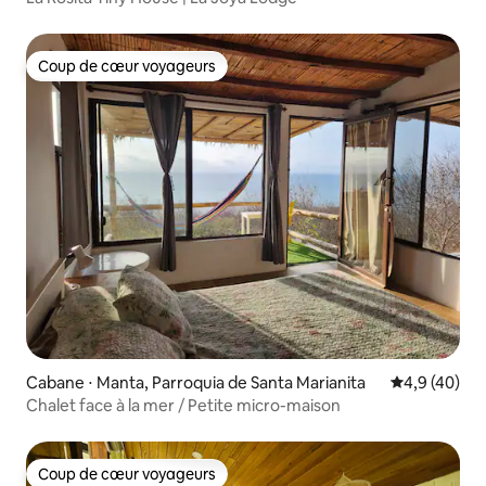
Coup de cœur voyageurs
Coup de cœur voyageurs
Cabane ⋅ Manta, Parroquia de Santa Marianita
Évaluation m
4,9 (40)
Chalet face à la mer / Petite micro-maison
Coup de cœur voyageurs
Coup de cœur voyageurs