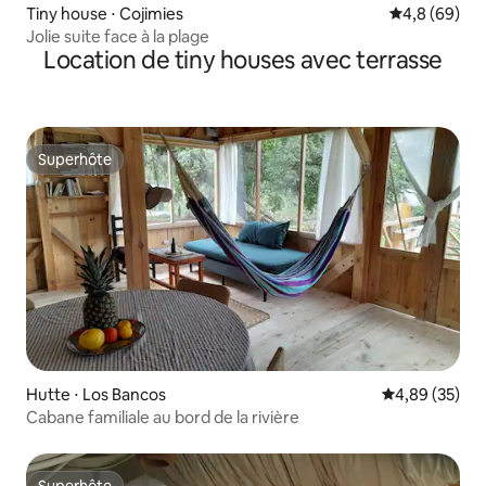
Tiny house ⋅ Cojimies
Évaluation m
4,8 (69)
Jolie suite face à la plage
Location de tiny houses avec terrasse
Superhôte
Superhôte
Hutte ⋅ Los Bancos
Évaluation mo
4,89 (35)
Cabane familiale au bord de la rivière