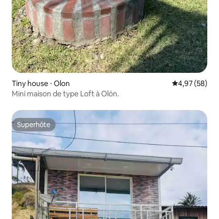
Tiny house ⋅ Olon
Évaluation mo
4,97 (58)
Mini maison de type Loft à Olón.
Superhôte
Superhôte