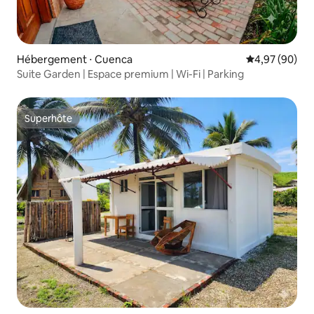
Hébergement ⋅ Cuenca
Évaluation mo
4,97 (90)
Suite Garden | Espace premium | Wi-Fi | Parking
Superhôte
Superhôte