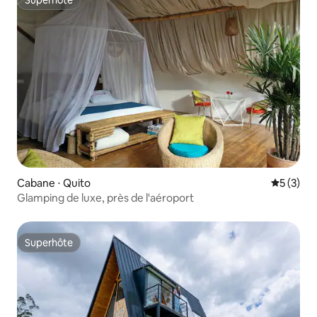
Superhôte
Superhôte
Cabane ⋅ Quito
Évaluatio
5 (3)
Glamping de luxe, près de l'aéroport
Superhôte
Superhôte