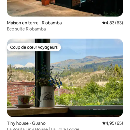
Maison en terre ⋅ Riobamba
Évaluation mo
4,83 (63)
Eco suite Riobamba
Coup de cœur voyageurs
Coup de cœur voyageurs
Tiny house ⋅ Guano
Évaluation mo
4,95 (65)
La Rosita Tiny House | La Joya Lodge