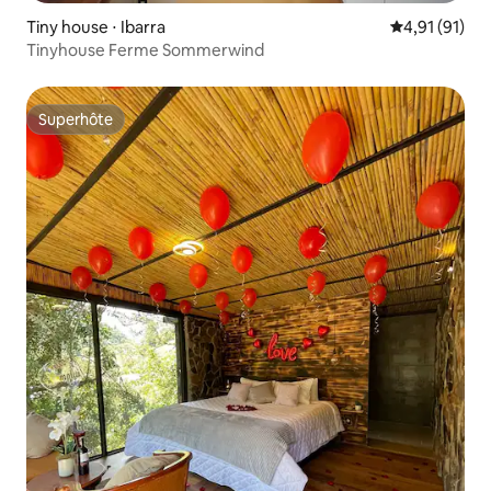
Tiny house ⋅ Ibarra
Évaluation mo
4,91 (91)
Tinyhouse Ferme Sommerwind
Superhôte
Superhôte