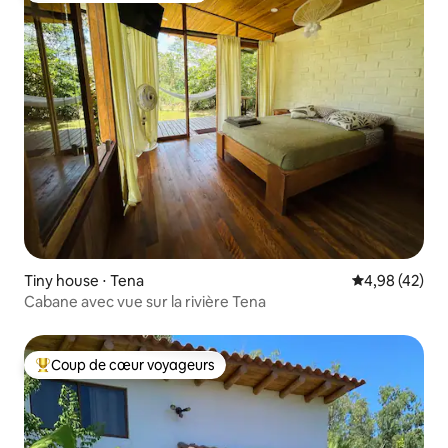
Tiny house ⋅ Tena
Évaluation mo
4,98 (42)
Cabane avec vue sur la rivière Tena
Coup de cœur voyageurs
Coups de cœur voyageurs les plus appréciés