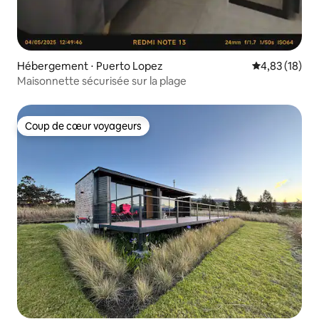
Hébergement ⋅ Puerto Lopez
Évaluation mo
4,83 (18)
Maisonnette sécurisée sur la plage
Coup de cœur voyageurs
Coup de cœur voyageurs