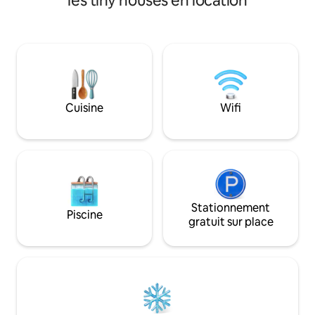
les tiny houses en location
Conçue et construi
dans une cabane avec de GRANDS
propriétaires, la R
ARBRES ; - Préparez de délicieux repas
HÉBERGEMENT de l
dans les CUISINES intérieures et
manière unique à 
extérieures + barbecue ; - PISCINE
rivières, littérale
FAMILIALE avec aire de jeux/bronzage
route. La ferme fait 140 acres avec 1,5
peu profonde ; - LOUNGE about or do
miles de front de rivière 
YOGA under the PERGOLA ; - Profitez
NOTER QUE NOUS
du jardin vert ADAPTÉ AUX ENFANTS ; -
Cuisine
Wifi
MINUTES EN VOIT
Fermez sous des arbres ombragés.
Suivez sur Insta @CasitaDeBambu.
Réservations via Airbnb uniquement :)
Stationnement
Piscine
gratuit sur place