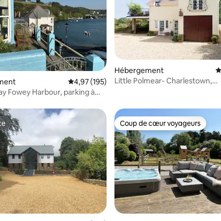
sur la base de 26 commentaires : 5 sur 5
Hébergement
É
Little Polmear- Charlestown,
ment
Évaluation moyenne sur la base de 195 comme
4,97 (195)
appartement confortable de 2
ay Fowey Harbour, parking à
ardin
te
Coup de cœur voyageurs
te
Coup de cœur voyageurs