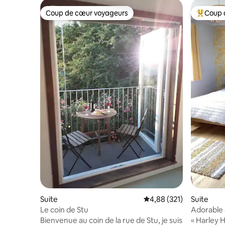
Coup de cœur voyageurs
Coup 
Coup de cœur voyageurs
Coups de
Suite
Évaluation moyenne sur
4,88 (321)
Suite
Le coin de Stu
Adorable
proximité
Bienvenue au coin de la rue de Stu, je suis
« Harley 