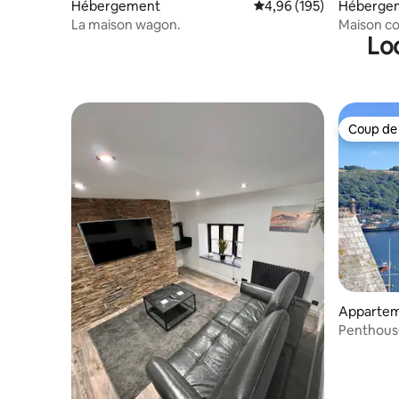
Hébergement
Évaluation moyenne sur 
4,96 (195)
Héberge
La maison wagon.
Maison c
Lo
5 chambre
Coup de
Coup de
Apparte
Penthouse