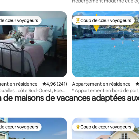
Hébergement moderne et élég
Lostwithiel
de cœur voyageurs
Coup de cœur voyageurs
 cœur voyageurs les plus appréciés
Coups de cœur voyageurs les p
la base de 203 commentaires : 4,97 sur 5
ent en résidence
Évaluation moyenne sur la base de 241 commen
4,96 (241)
Appartement en résidence
É
ouailles : côte Sud-Ouest, Eden
* Appartement en bord de por
 de maisons de vacances adaptées aux
Fowey
de Mevagissey*
de cœur voyageurs
Coup de cœur voyageurs
 cœur voyageurs les plus appréciés
Coups de cœur voyageurs les p