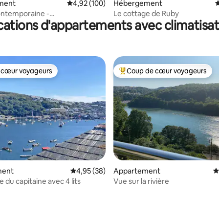
la base de 195 commentaires : 4,96 sur 5
ment
Évaluation moyenne sur la base de 100 commen
4,92 (100)
Hébergement
É
ontemporaine -
Le cottage de Ruby
cations d'appartements avec climatisat
s/salles de bain, chargeur EV
 cœur voyageurs
Coup de cœur voyageurs
 cœur voyageurs
Coups de cœur voyageurs les p
ment
Évaluation moyenne sur la base de 38 commen
4,95 (38)
Appartement
É
 du capitaine avec 4 lits
Vue sur la rivière