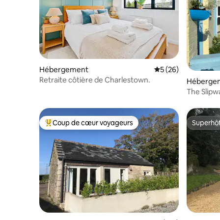
Hébergement
Évaluation moyenne 
5 (26)
Retraite côtière de Charlestown.
Héberge
The Slipw
1 min et j
Coup de cœur voyageurs
Superhô
Coups de cœur voyageurs les plus appréciés
Superhô