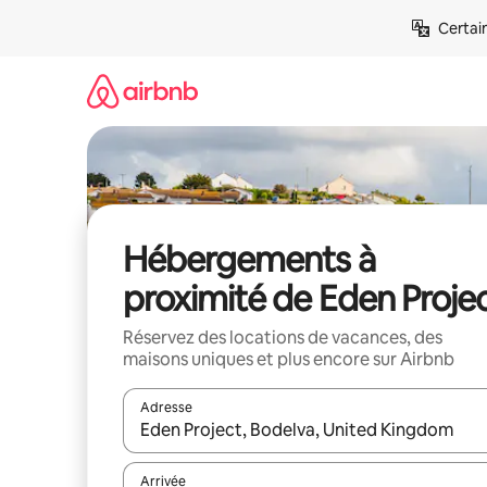
Aller
Certai
directement
au
contenu
Hébergements à
proximité de Eden Proje
Réservez des locations de vacances, des
maisons uniques et plus encore sur Airbnb
Adresse
Lorsque les résultats s'affichent, utilisez les flèc
Arrivée