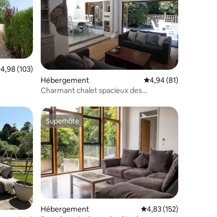
valuation moyenne sur la base de 103 commentaires : 4,98 sur 5
4,98 (103)
ntaires : 4,97 sur 5
Hébergement
Évaluation moyenne su
4,94 (81)
 chambres
Charmant chalet spacieux des
Cornouailles près de la côte !
Superhôte
Superhôte
Hébergement
Évaluation moyenne sur
4,83 (152)