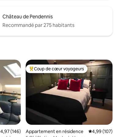
Château de Pendennis
Recommandé par 275 habitants
Coup de cœur voyageurs
lus appréciés
Coups de cœur voyageurs les plus appréciés
mmentaires : 5 sur 5
valuation moyenne sur la base de 146 commentaires : 4,97 sur 5
4,97 (146)
Appartement en résidence
Évaluation moyenne sur
4,99 (107)