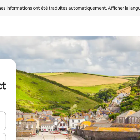
nes informations ont été traduites automatiquement. 
Afficher la lang
ct
hes vers le haut et vers le bas pour les parcourir ou en appuyant et en fai