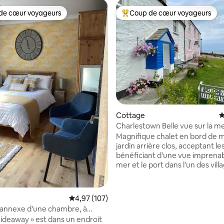
de cœur voyageurs
Coup de cœur voyageurs
 cœur voyageurs les plus appréciés
Coups de cœur voyageurs les p
Cottage
É
Charlestown Belle vue sur la me
port.
Magnifique chalet en bord de 
jardin arrière clos, acceptant le
bénéficiant d'une vue imprenabl
mer et le port dans l'un des vill
côtiers les plus pittoresques d
le port de Charlestown. À quel
minutes à pied de charmants
 la base de 321 commentaires : 4,88 sur 5
Évaluation moyenne sur la base de 107 comme
4,97 (107)
restaurants, pubs et cafés. Le 
 annexe d'une chambre, à
chalet classé 2, vieux d'environ 
 d'Eden Project.
Hideaway » est dans un endroit
200 mètres de la plage et du joli