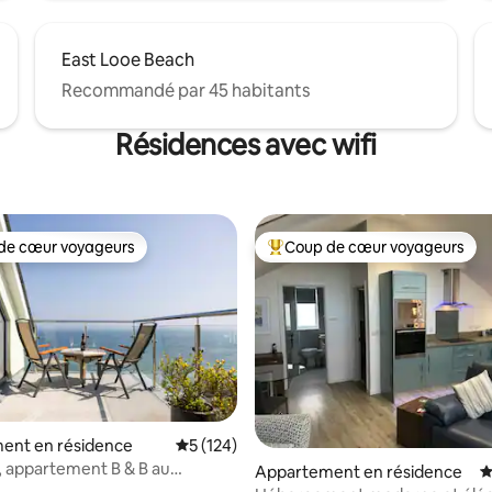
East Looe Beach
Recommandé par 45 habitants
Résidences avec wifi
de cœur voyageurs
Coup de cœur voyageurs
 cœur voyageurs les plus appréciés
Coups de cœur voyageurs les p
ent en résidence
Évaluation moyenne sur la base de 124 co
5 (124)
 appartement B & B au
 la base de 259 commentaires : 4,91 sur 5
Appartement en résidence
É
 la falaise de Mevagissey.