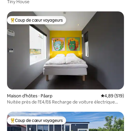
Tiny House
Coup de cœur voyageurs
Coups de cœur voyageurs les plus appréciés
Maison d'hôtes ⋅ Påarp
Évaluation moy
4,89 (519)
Nuitée près de l'E4/E6 Recharge de voiture électrique
possible
Coup de cœur voyageurs
Coups de cœur voyageurs les plus appréciés