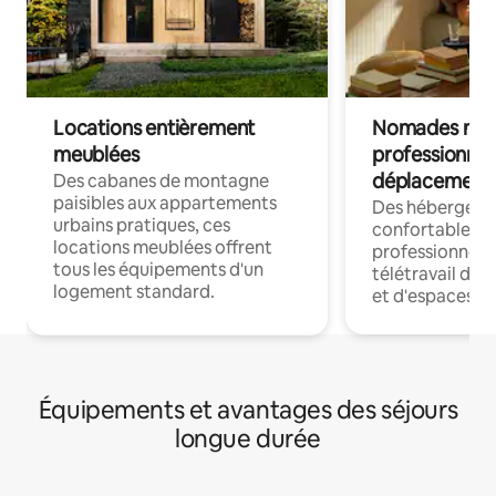
Locations entièrement
Nomades num
meublées
professionnel
déplacement
Des cabanes de montagne
paisibles aux appartements
Des hébergem
urbains pratiques, ces
confortables p
locations meublées offrent
professionnels
tous les équipements d'un
télétravail dis
logement standard.
et d'espaces de
Équipements et avantages des séjours
longue durée