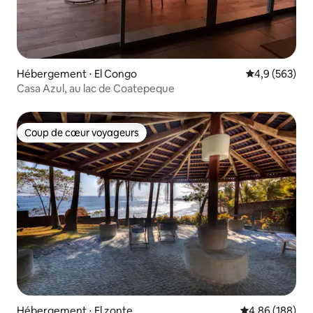
Hébergement ⋅ El Congo
Évaluation mo
4,9 (563)
Casa Azul, au lac de Coatepeque
Coup de cœur voyageurs
Coup de cœur voyageurs
Hébergement ⋅ El zonte
Évaluation moy
4,86 (188)