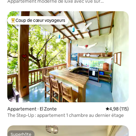
Appartement moderne de luxe avec vue sur
l'océan | Surf City
Coup de cœur voyageurs
Coups de cœur voyageurs les plus appréciés
Appartement ⋅ El Zonte
Évaluation moy
4,98 (115)
The Step-Up : appartement 1 chambre au dernier étage
Superhôte