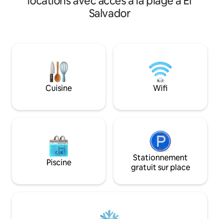
locations avec accès à la plage à El
arbres, vous déte
culinaires sur un feu de cuisson ouvert
Salvador
piscine privée, to
et dans un four en briques personnalisé.
en voiture des pla
La maison dispose de trois niveaux
mondiale d'El Sunz
d'espace extérieur pour profiter de la
ville de surf anim
vue et de la piscine tout en sirotant un
seulement quelqu
café fraîchement moulu ou une boisson
imprenable sur l'o
fraîche préparée dans la cuisine
vous pourrez égal
entièrement équipée. Si vous préférez
sentiment général
ne pas cuisiner, de nombreux
être.
Cuisine
Wifi
restaurants sont accessibles à pied ou
en quelques minutes en voiture.
Stationnement
Piscine
gratuit sur place