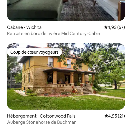
Cabane ⋅ Wichita
Évaluation mo
4,93 (57)
Retraite en bord de rivière Mid Century-Cabin
Coup de cœur voyageurs
Coup de cœur voyageurs
Hébergement ⋅ Cottonwood Falls
Évaluation mo
4,95 (21)
Auberge Stonehorse de Buchman