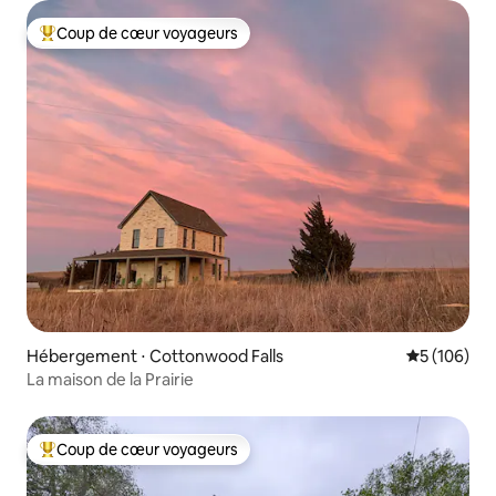
Coup de cœur voyageurs
Coups de cœur voyageurs les plus appréciés
Hébergement ⋅ Cottonwood Falls
Évaluation 
5 (106)
La maison de la Prairie
Coup de cœur voyageurs
Coups de cœur voyageurs les plus appréciés