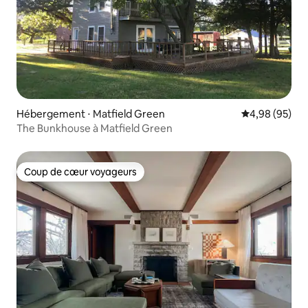
Hébergement ⋅ Matfield Green
Évaluation mo
4,98 (95)
The Bunkhouse à Matfield Green
Coup de cœur voyageurs
Coup de cœur voyageurs