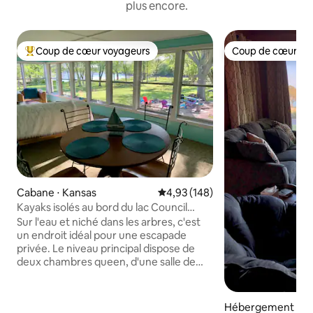
plus encore.
Coup de cœur voyageurs
Coup de cœur vo
Coups de cœur voyageurs les plus appréciés
Coup de cœur vo
Cabane ⋅ Kansas
Évaluation moyenne sur la base 
4,93 (148)
Kayaks isolés au bord du lac Council
Grove City Lake
Sur l'eau et niché dans les arbres, c'est
un endroit idéal pour une escapade
privée. Le niveau principal dispose de
deux chambres queen, d'une salle de
télévision, d'une salle de bain, d'une
cuisine et d'une chambre avec vue sur le
lac donnant sur la grande cour en pente
Hébergement ⋅ M