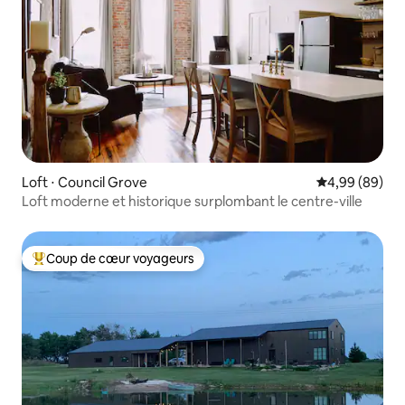
Loft ⋅ Council Grove
Évaluation mo
4,99 (89)
Loft moderne et historique surplombant le centre-ville
Coup de cœur voyageurs
Coups de cœur voyageurs les plus appréciés