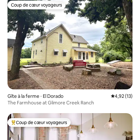
Coup de cœur voyageurs
Coup de cœur voyageurs
Gîte à la ferme ⋅ El Dorado
Évaluation mo
4,92 (13)
The Farmhouse at Glimore Creek Ranch
Coup de cœur voyageurs
Coups de cœur voyageurs les plus appréciés