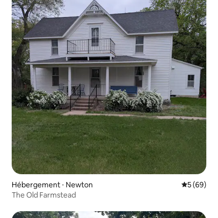
Hébergement ⋅ Newton
Évaluation
5 (69)
The Old Farmstead