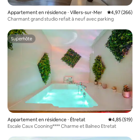
Appartement en résidence ⋅ Villers-sur-Mer
Évaluation moy
4,97 (266)
Charmant grand studio refait à neuf avec parking
Superhôte
Superhôte
Appartement en résidence ⋅ Étretat
Évaluation moy
4,85 (519)
Escale Caux Cooning**** Charme et Balneo Etretat