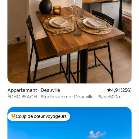
Appartement ⋅ Deauville
Évaluation moy
4,91 (256)
ÉCHO BEACH - Studio vue mer Deauville - Plage500m
Coup de cœur voyageurs
Coups de cœur voyageurs les plus appréciés