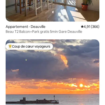
Appartement ⋅ Deauville
Évaluation moy
4,91 (366)
Beau T2 Balcon+Park gratis 5min Gare Deauville
Coup de cœur voyageurs
Coups de cœur voyageurs les plus appréciés