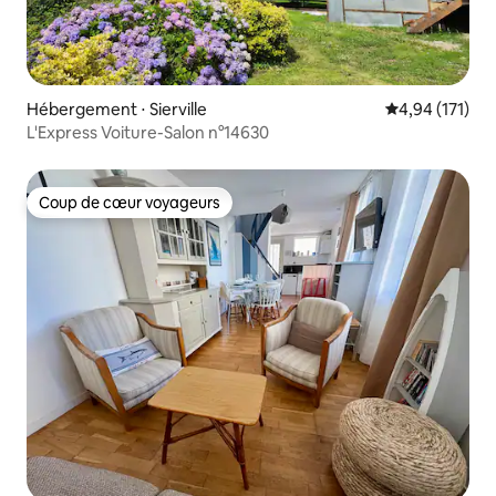
Hébergement ⋅ Sierville
Évaluation moy
4,94 (171)
L'Express Voiture-Salon n°14630
Coup de cœur voyageurs
Coup de cœur voyageurs