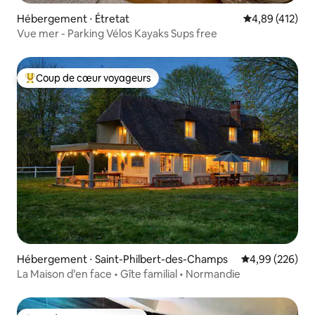
Hébergement ⋅ Étretat
Évaluation moy
4,89 (412)
Vue mer - Parking Vélos Kayaks Sups free
Coup de cœur voyageurs
Coups de cœur voyageurs les plus appréciés
Hébergement ⋅ Saint-Philbert-des-Champs
Évaluation moy
4,99 (226)
La Maison d’en face • Gîte familial • Normandie