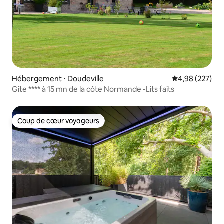
Hébergement ⋅ Doudeville
Évaluation moy
4,98 (227)
Gîte **** à 15 mn de la côte Normande -Lits faits
Coup de cœur voyageurs
Coup de cœur voyageurs