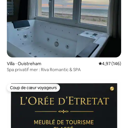
Villa ⋅ Ouistreham
Évaluation moy
4,97 (146)
Spa privatif mer : Riva Romantic & SPA
Coup de cœur voyageurs
Coup de cœur voyageurs