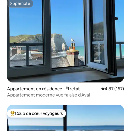
Superhôte
Superhôte
Appartement en résidence ⋅ Étretat
Évaluation moy
4,87 (167)
Appartement moderne vue falaise d'Aval
Coup de cœur voyageurs
Coups de cœur voyageurs les plus appréciés