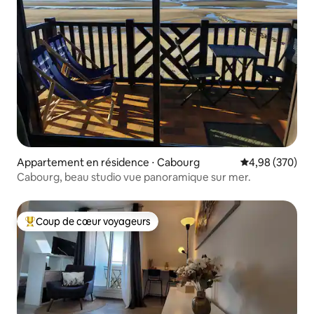
Appartement en résidence ⋅ Cabourg
Évaluation moy
4,98 (370)
Cabourg, beau studio vue panoramique sur mer.
Coup de cœur voyageurs
Coups de cœur voyageurs les plus appréciés