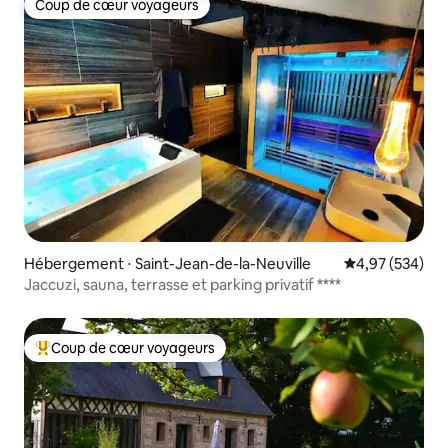
Coup de cœur voyageurs
Coup de cœur voyageurs
Hébergement ⋅ Saint-Jean-de-la-Neuville
Évaluation moy
4,97 (534)
Jaccuzi, sauna, terrasse et parking privatif ****
Coup de cœur voyageurs
Coups de cœur voyageurs les plus appréciés