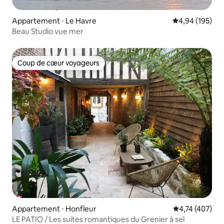
Appartement ⋅ Le Havre
Évaluation moy
4,94 (195)
Beau Studio vue mer
Coup de cœur voyageurs
Coup de cœur voyageurs
Appartement ⋅ Honfleur
Évaluation moy
4,74 (407)
LE PATIO / Les suites romantiques du Grenier à sel