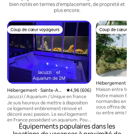
bien notés en termes d'emplacement, de propreté et
plus encore.
Coup de cœur voyageurs
Coup de cœur vo
Coup de cœur voyageurs
Coup de cœur vo
Hébergement ⋅ Sa
Bruneval
Maison entre terr
Hébergement ⋅ Sainte-Adr
Évaluation moyenne sur la base 
4,96 (606)
d'Etretat
Notre maison typi
esse
Jacuzzi / Aquarium / Unique en france
normandes en briq
Je suis heureux de mettre à disposition
vous offrira de jo
ce logement entièrement rénové et
ou entre amis ! A
décoré avec passion. Le seul logement
d’Etretat et 35mn
en France possédant un aquarium. Pour
région offre de no
Équipements populaires dans les
info l'aquarium ne fait pas de bruit
visites (parcs et jar
N'hésitez pas à me poser toutes vos