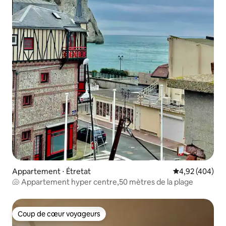
Appartement ⋅ Étretat
Évaluation moy
4,92 (404)
🐚 Appartement hyper centre,50 mètres de la plage
Coup de cœur voyageurs
Coup de cœur voyageurs