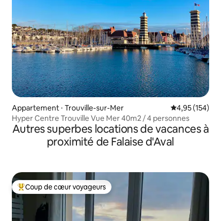
Appartement ⋅ Trouville-sur-Mer
Évaluation moy
4,95 (154)
Hyper Centre Trouville Vue Mer 40m2 / 4 personnes
Autres superbes locations de vacances à
proximité de Falaise d'Aval
Coup de cœur voyageurs
Coups de cœur voyageurs les plus appréciés