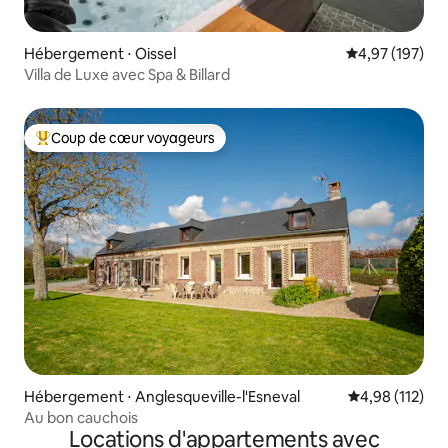
Hébergement ⋅ Oissel
Évaluation moy
4,97 (197)
Villa de Luxe avec Spa & Billard
Coup de cœur voyageurs
Coups de cœur voyageurs les plus appréciés
Hébergement ⋅ Anglesqueville-l'Esneval
Évaluation moy
4,98 (112)
Au bon cauchois
Locations d'appartements avec