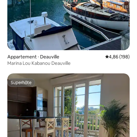
Appartement ⋅ Deauville
Évaluation moy
4,86 (198)
Marina Lou Kabanou Deauville
Superhôte
Superhôte