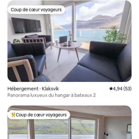
Coup de cœur voyageurs
Coup de cœur voyageurs
Hébergement ⋅ Klaksvík
Évaluation mo
4,94 (53)
Panorama luxueux du hangar à bateaux 2
Coup de cœur voyageurs
Coups de cœur voyageurs les plus appréciés