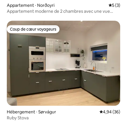
Appartement ⋅ Norðoyri
Évaluatio
5 (3)
Appartement moderne de 2 chambres avec une vue
imprenable
Coup de cœur voyageurs
Coup de cœur voyageurs
Hébergement ⋅ Sørvágur
Évaluation mo
4,94 (36)
Ruby Stova