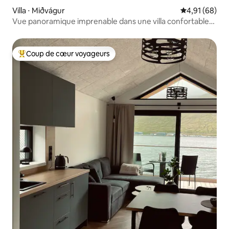
Villa ⋅ Miðvágur
Évaluation mo
4,91 (68)
Vue panoramique imprenable dans une villa confortable
au bord de l'océan.
Coup de cœur voyageurs
Coups de cœur voyageurs les plus appréciés