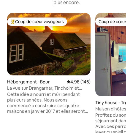
plus encore.
Coup de cœur voyageurs
Coup de cœur vo
Coups de cœur voyageurs les plus appréciés
Coup de cœur vo
Hébergement ⋅ Bøur
Évaluation moyenne sur la base 
4,98 (146)
La vue sur Drangarnar, Tindholm et
Mykines
Cette idée a nourri et mûri pendant
plusieurs années. Nous avons
Tiny house ⋅ Trøll
commencé à construire ces quatre
Maison d'hôtes Ar
maisons en janvier 2017 et elles seront
Profitez du son de
terminées en mars 2018. Les vieilles
séjournant dans c
maisons féroïennes sont agréables dans
Avec des perroquet
le paysage féroïen global, et nous avons
lever du soleil dan