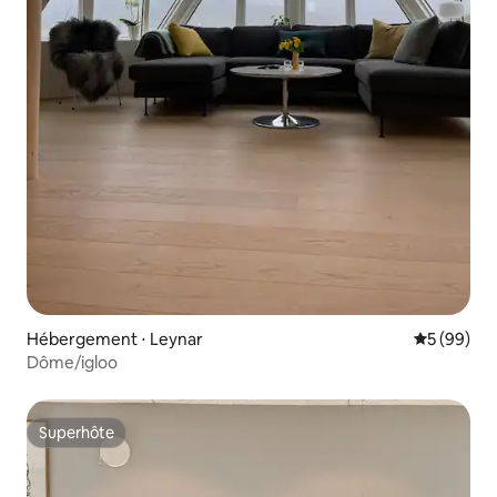
Hébergement ⋅ Leynar
Évaluation
5 (99)
Dôme/igloo
Superhôte
Superhôte