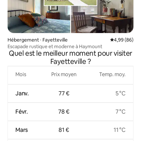
Hébergement ⋅ Fayetteville
Évaluation mo
4,99 (86)
Escapade rustique et moderne à Haymount
Quel est le meilleur moment pour visiter
Fayetteville ?
Mois
Prix moyen
Temp. moy.
Janv.
77 €
5 °C
Févr.
78 €
7 °C
Mars
81 €
11 °C