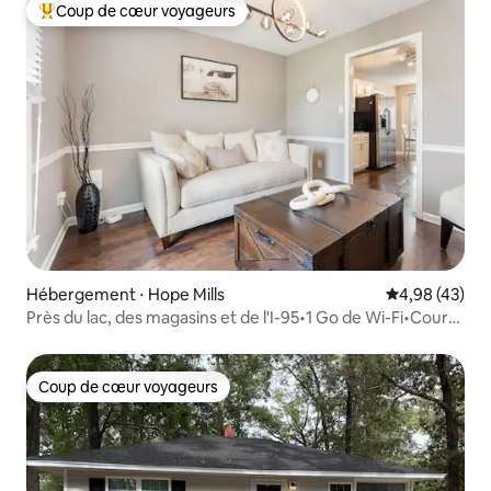
Coup de cœur voyageurs
Coups de cœur voyageurs les plus appréciés
Hébergement ⋅ Hope Mills
Évaluation mo
4,98 (43)
Près du lac, des magasins et de l'I-95•1 Go de Wi-Fi•Cour
clôturée
Coup de cœur voyageurs
Coup de cœur voyageurs