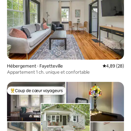
Hébergement ⋅ Fayetteville
Évaluation mo
4,89 (28)
Appartement 1 ch. unique et confortable
Coup de cœur voyageurs
Coups de cœur voyageurs les plus appréciés