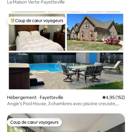
La Maison Verte-Fayetteville
Coup de cœur voyageurs
Coups de cœur voyageurs les plus appréciés
Hébergement ⋅ Fayetteville
Évaluation moy
4,95 (152)
Angie's Pool House, 3 chambres avec piscine creusée,
jacuzzi
Coup de cœur voyageurs
Coup de cœur voyageurs