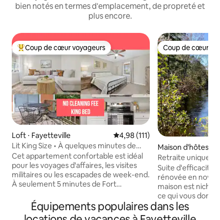
bien notés en termes d'emplacement, de propreté et
plus encore.
Coup de cœur voyageurs
Coup de cœur vo
Coups de cœur voyageurs les plus appréciés
Coup de cœur vo
Loft ⋅ Fayetteville
Évaluation moyenne sur la base 
4,98 (111)
Lit King Size • À quelques minutes de
Maison d'hôtes ⋅ H
Fort Bragg et de l'i95 • Patio
Cet appartement confortable est idéal
Retraite unique de
pour les voyages d'affaires, les visites
ruisseau à Hope Mi
Suite d'efficacité
militaires ou les escapades de week-end.
rénovée en novembre
À seulement 5 minutes de Fort
maison est nichée 
Bragg/Liberty, Cape Fear Medical et du
ce qui vous donne 
centre-ville de Fayetteville. Que vous
Équipements populaires dans les
dans les bois dans
soyez ici pour une nuit ou un mois, cet
bord d'un ruisseau. Vous avez 2 acres
locations de vacances à Fayetteville