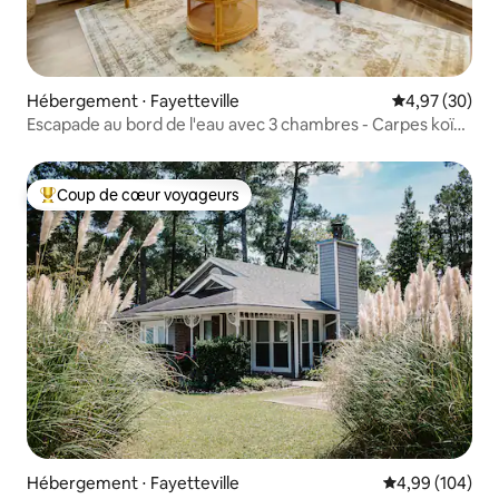
Hébergement ⋅ Fayetteville
Évaluation mo
4,97 (30)
Escapade au bord de l'eau avec 3 chambres - Carpes koï
et salle d'arcade
Coup de cœur voyageurs
Coups de cœur voyageurs les plus appréciés
Hébergement ⋅ Fayetteville
Évaluation moy
4,99 (104)