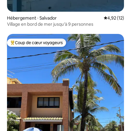
Hébergement ⋅ Salvador
Évaluation mo
4,92 (12)
Village en bord de mer jusqu'à 9 personnes
Coup de cœur voyageurs
Coups de cœur voyageurs les plus appréciés