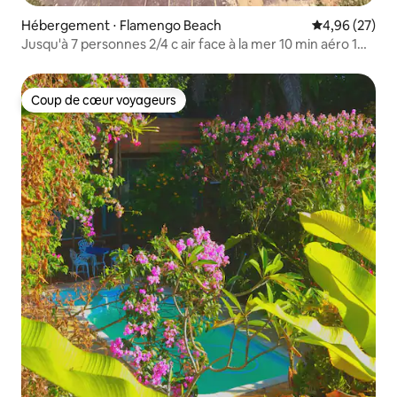
Hébergement ⋅ Flamengo Beach
Évaluation mo
4,96 (27)
Jusqu'à 7 personnes 2/4 c air face à la mer 10 min aéro 1
animal
Coup de cœur voyageurs
Coup de cœur voyageurs