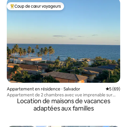
Coup de cœur voyageurs
Coups de cœur voyageurs les plus appréciés
Appartement en résidence ⋅ Salvador
Évaluation
5 (69)
Appartement de 2 chambres avec vue imprenable sur
Location de maisons de vacances
l'océan
adaptées aux familles