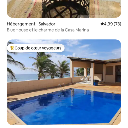
Hébergement ⋅ Salvador
Évaluation mo
4,99 (73)
BlueHouse et le charme de la Casa Marina
Coup de cœur voyageurs
Coups de cœur voyageurs les plus appréciés