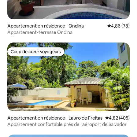
Appartement en résidence ⋅ Ondina
Évaluation mo
4,86 (78)
Appartement-terrasse Ondina
Coup de cœur voyageurs
Coup de cœur voyageurs
Appartement en résidence ⋅ Lauro de Freitas
Évaluation moy
4,82 (405)
Appartement confortable près de l'aéroport de Salvador