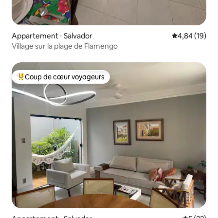
Appartement ⋅ Salvador
Évaluation mo
4,84 (19)
Village sur la plage de Flamengo
Coup de cœur voyageurs
Coups de cœur voyageurs les plus appréciés