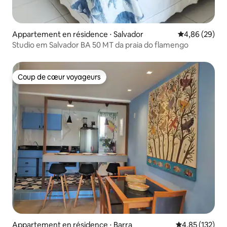
Appartement en résidence ⋅ Salvador
Évaluation mo
4,86 (29)
Studio em Salvador BA 50 MT da praia do flamengo
Coup de cœur voyageurs
Coup de cœur voyageurs
Appartement en résidence ⋅ Barra
Évaluation moy
4,85 (132)