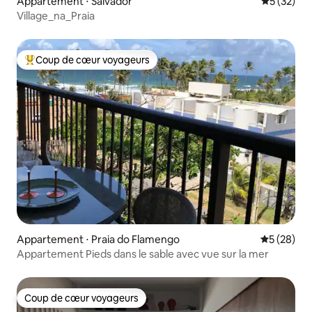
Appartement ⋅ Salvador
Évaluation
5 (32)
Village_na_Praia
Coup de cœur voyageurs
Coups de cœur voyageurs les plus appréciés
Appartement ⋅ Praia do Flamengo
Évaluation
5 (28)
Appartement Pieds dans le sable avec vue sur la mer
Coup de cœur voyageurs
Coup de cœur voyageurs