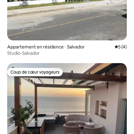
Appartement en résidence ⋅ Salvador
Évaluatio
5 (4)
Studio-Salvador
Coup de cœur voyageurs
Coup de cœur voyageurs