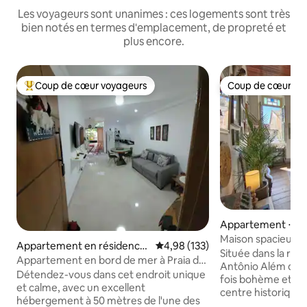
Les voyageurs sont unanimes : ces logements sont très
bien notés en termes d'emplacement, de propreté et
plus encore.
Coup de cœur voyageurs
Coup de cœur vo
Coups de cœur voyageurs les plus appréciés
Coup de cœur vo
Appartement ⋅ Sa
Maison spacieuse 
Appartement en résidence
Évaluation moyenne sur la base 
4,98 (133)
centre historique
Située dans la rue
⋅ Salvador
Appartement en bord de mer à Praia do
Antônio Além do C
Flamengo-BA
Détendez-vous dans cet endroit unique
fois bohème et rés
et calme, avec un excellent
centre historique
hébergement à 50 mètres de l'une des
accueillir des coup