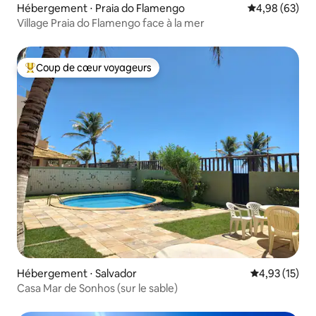
Hébergement ⋅ Praia do Flamengo
Évaluation mo
4,98 (63)
Village Praia do Flamengo face à la mer
Coup de cœur voyageurs
Coups de cœur voyageurs les plus appréciés
Hébergement ⋅ Salvador
Évaluation mo
4,93 (15)
Casa Mar de Sonhos (sur le sable)