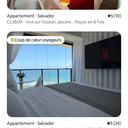
Appartement ⋅ Salvador
Évaluation
5 (10)
CLS609 - Vue sur l'océan, piscine - Payez en 6 fois
Coup de cœur voyageurs
Coups de cœur voyageurs les plus appréciés
Appartement ⋅ Salvador
Évaluation
5 (24)