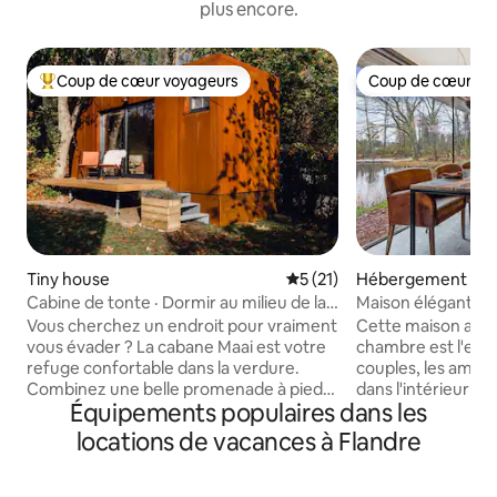
plus encore.
Coup de cœur voyageurs
Coup de cœur vo
Coups de cœur voyageurs les plus appréciés
Coup de cœur vo
Tiny house
Évaluation moyenne sur la b
5 (21)
Hébergement
Cabine de tonte · Dormir au milieu de la
Maison élégante au
verdure
verdoyante
Vous cherchez un endroit pour vraiment
Cette maison au b
vous évader ? La cabane Maai est votre
chambre est l'esca
refuge confortable dans la verdure.
couples, les amis e
Combinez une belle promenade à pied/à
dans l'intérieur d
Équipements populaires dans les
vélo ou une escapade en ville avec une
trouverez des mat
belle nuit dans notre petite maison.
gamme, y compris u
locations de vacances à Flandre
Réveillez-vous avec une vue sur les
chambre et trois li
arbres, observez les écureuils jouer et
(superposés) pour 
profitez d'un moment de pure
qu'une salle de ba