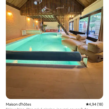
Maison d'hôtes
Évaluation mo
4,94 (18)