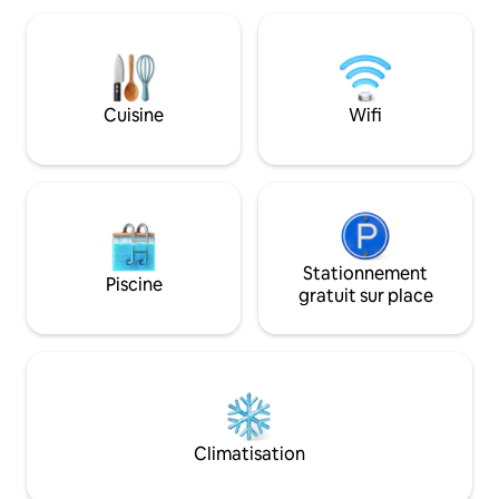
tranquillité à deux. Bien que vous
douche à effet plu
séjourniez au milieu de la verdure, il y a
maison se trouve 
plusieurs restaurants confortables à
qui en fait un endr
distance de marche. Et vous souhaitez
veulent s'évader 
commencer la journée tranquillement
qualité ensemble.
Cuisine
Wifi
avec le petit déjeuner ? Vous pourrez
accueillir confort
ensuite commander un délicieux petit-
quatre adultes.
déjeuner sur place.
Stationnement
Piscine
gratuit sur place
Climatisation