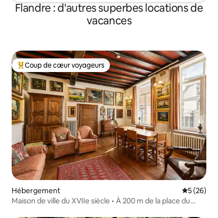
Flandre : d'autres superbes locations de
vacances
Coup de cœur voyageurs
Coups de cœur voyageurs les plus appréciés
Hébergement
Évaluation
5 (26)
Maison de ville du XVIIe siècle • À 200 m de la place du
marché