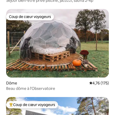
Séjour bien-être privé piscine, jacuzzi, sauna 2-4p
Coup de cœur voyageurs
Coup de cœur voyageurs
Dôme
Évaluation moy
4,76 (175)
Beau dôme à l'Observatoire
Coup de cœur voyageurs
Coups de cœur voyageurs les plus appréciés