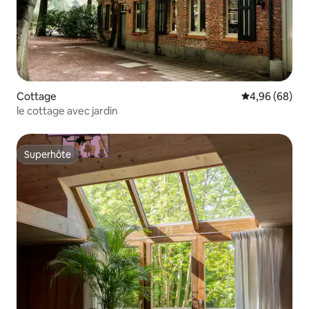
Cottage
Évaluation mo
4,96 (68)
le cottage avec jardin
Superhôte
Superhôte