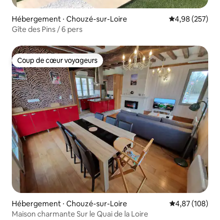
Hébergement ⋅ Chouzé-sur-Loire
Évaluation moy
4,98 (257)
Gîte des Pins / 6 pers
Coup de cœur voyageurs
Coup de cœur voyageurs
Hébergement ⋅ Chouzé-sur-Loire
Évaluation moy
4,87 (108)
Maison charmante Sur le Quai de la Loire