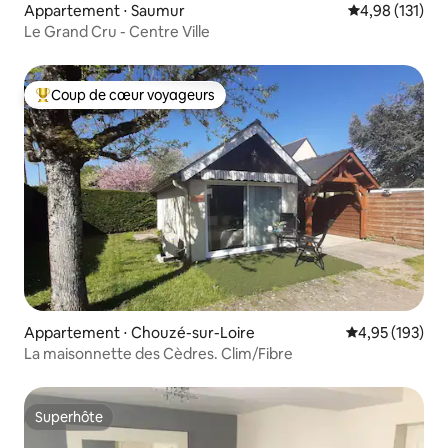
Appartement ⋅ Saumur
Évaluation moy
4,98 (131)
Le Grand Cru - Centre Ville
Coup de cœur voyageurs
Coups de cœur voyageurs les plus appréciés
Appartement ⋅ Chouzé-sur-Loire
Évaluation moy
4,95 (193)
La maisonnette des Cèdres. Clim/Fibre
Superhôte
Superhôte