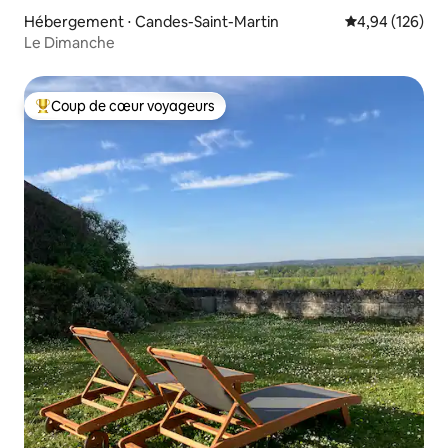
Hébergement ⋅ Candes-Saint-Martin
Évaluation moy
4,94 (126)
Le Dimanche
Coup de cœur voyageurs
Coups de cœur voyageurs les plus appréciés