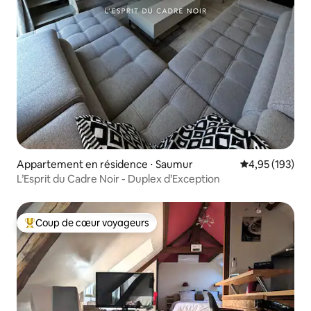
Appartement en résidence ⋅ Saumur
Évaluation moy
4,95 (193)
L’Esprit du Cadre Noir - Duplex d’Exception
Coup de cœur voyageurs
Coups de cœur voyageurs les plus appréciés