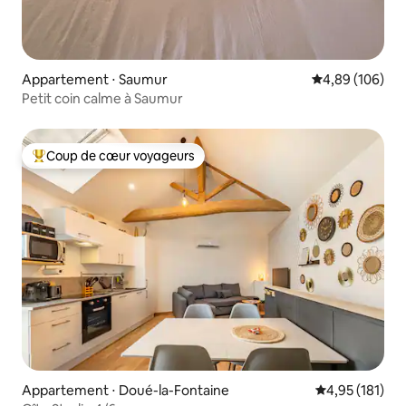
Appartement ⋅ Saumur
Évaluation moy
4,89 (106)
Petit coin calme à Saumur
Coup de cœur voyageurs
Coups de cœur voyageurs les plus appréciés
Appartement ⋅ Doué-la-Fontaine
Évaluation moy
4,95 (181)