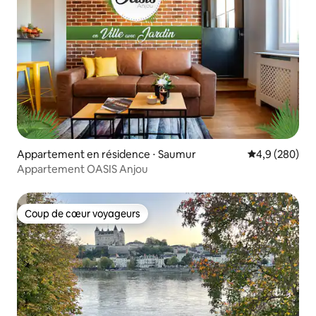
Appartement en résidence ⋅ Saumur
Évaluation mo
4,9 (280)
Appartement OASIS Anjou
Coup de cœur voyageurs
Coup de cœur voyageurs