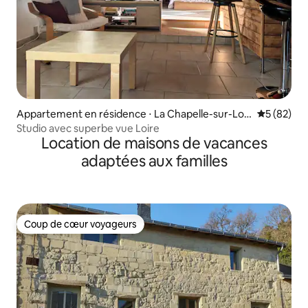
Appartement en résidence ⋅ La Chapelle-sur-Loir
Évaluation
5 (82)
e
Studio avec superbe vue Loire
Location de maisons de vacances
adaptées aux familles
Coup de cœur voyageurs
Coup de cœur voyageurs