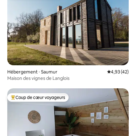
Hébergement ⋅ Saumur
Évaluation mo
4,93 (42)
Maison des vignes de Langlois
Coup de cœur voyageurs
Coups de cœur voyageurs les plus appréciés