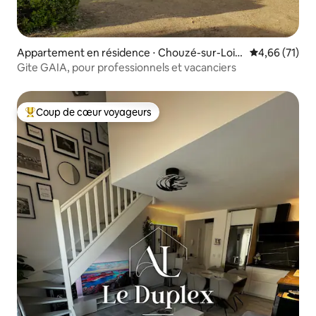
Appartement en résidence ⋅ Chouzé-sur-Loir
Évaluation mo
4,66 (71)
e
Gite GAIA, pour professionnels et vacanciers
Coup de cœur voyageurs
Coups de cœur voyageurs les plus appréciés