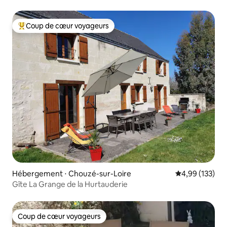
Coup de cœur voyageurs
Coups de cœur voyageurs les plus appréciés
Hébergement ⋅ Chouzé-sur-Loire
Évaluation moy
4,99 (133)
Gîte La Grange de la Hurtauderie
Coup de cœur voyageurs
Coup de cœur voyageurs