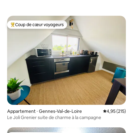
Coup de cœur voyageurs
Coups de cœur voyageurs les plus appréciés
Appartement ⋅ Gennes-Val-de-Loire
Évaluation moy
4,95 (215)
Le Joli Grenier suite de charme à la campagne