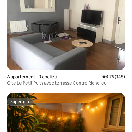
Appartement ⋅ Richelieu
Évaluation moy
4,75 (148)
Gite Le Petit Puits avec terrasse Centre Richelieu
Superhôte
Superhôte