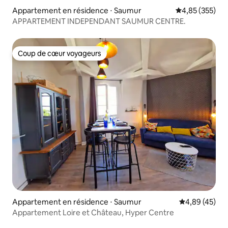
Appartement en résidence ⋅ Saumur
Évaluation moy
4,85 (355)
APPARTEMENT INDEPENDANT SAUMUR CENTRE.
Coup de cœur voyageurs
Coup de cœur voyageurs
Appartement en résidence ⋅ Saumur
Évaluation mo
4,89 (45)
Appartement Loire et Château, Hyper Centre