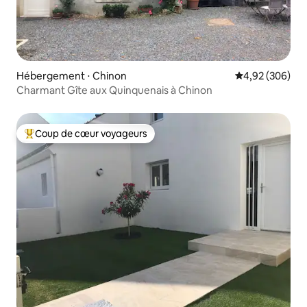
Hébergement ⋅ Chinon
Évaluation moy
4,92 (306)
Charmant Gîte aux Quinquenais à Chinon
Coup de cœur voyageurs
Coups de cœur voyageurs les plus appréciés