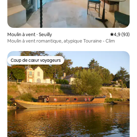
Moulin à vent ⋅ Seuilly
Évaluation m
4,9 (93)
Moulin à vent romantique, atypique Touraine - Clim
Coup de cœur voyageurs
Coup de cœur voyageurs