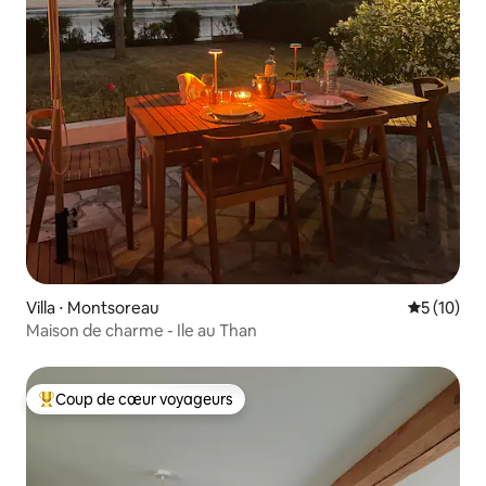
Villa ⋅ Montsoreau
Évaluation
5 (10)
Maison de charme - Ile au Than
Coup de cœur voyageurs
Coups de cœur voyageurs les plus appréciés