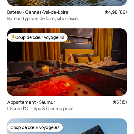
Bateau ⋅ Gennes-Val-de-Loire
Évaluation mo
4,98 (86)
Bateau typique de loire, site classé.
Coup de cœur voyageurs
Coups de cœur voyageurs les plus appréciés
Appartement ⋅ Saumur
Évaluation
5 (15)
L’Écrin d’Or • Spa & Cinéma privé
Coup de cœur voyageurs
Coup de cœur voyageurs