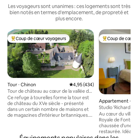
Les voyageurs sont unanimes : ces logements sont très
bien notés en termes d'emplacement, de propreté et
plus encore.
Coup de cœur voyageurs
Coup de cœur 
Coups de cœur voyageurs les plus appréciés
Coups de cœur vo
Tour ⋅ Chinon
Évaluation moyenne sur la base 
4,95 (434)
Tour de château au cœur de la vallée de
la Loire
Ce refuge à tourelles forme la tour est
Appartement ⋅ Fo
de château du XVe siècle - présenté
l'Abbaye
Studio 'Richard Co
dans un certain nombre de maisons et
chaussée
Au cœur du village
de magazines d'intérieur britanniques.
Royale de Fontevr
La tour est entièrement indépendante
chaussée d'une ma
et son joli balcon couvert offre une vue
restaurée. Idéalem
imprenable sur le verger de truffes du
Parc Régional Loi