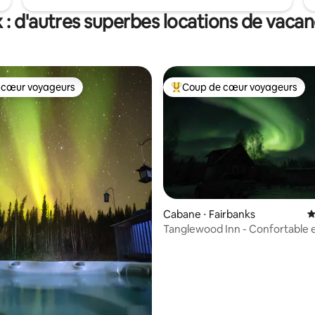
 : d'autres superbes locations de vaca
 cœur voyageurs
Coup de cœur voyageurs
 cœur voyageurs
Coups de cœur voyageurs les p
Cabane ⋅ Fairbanks
É
Tanglewood Inn - Confortable 
magnifique