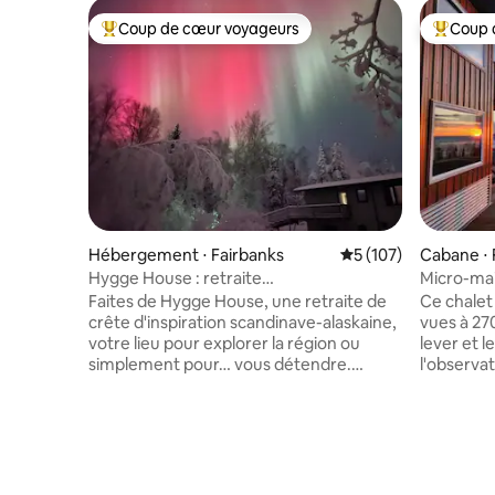
Coup de cœur voyageurs
Coup 
Coups de cœur voyageurs les plus appréciés
Coups de
Hébergement ⋅ Fairbanks
Évaluation moyenne 
5 (107)
Cabane ⋅ 
Hygge House : retraite
Micro-mai
scandinégasienne/jacuzzi+aurora
Faites de Hygge House, une retraite de
Ce chalet
crête d'inspiration scandinave-alaskaine,
vues à 270
votre lieu pour explorer la région ou
lever et l
simplement pour… vous détendre.
l'observat
Profitez d'une expérience haut de
Située au
gamme pour vos vacances bien
populaire
méritées, votre escapade romantique,
unique su
ou même votre mariage ou votre lune de
régions avoisin
miel. Plongez dans le jacuzzi privé et
11 miles de
regardez les aurores boréales danser au-
sentiers 