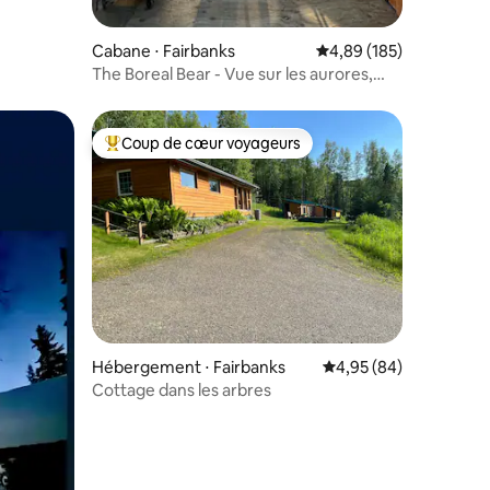
ntaires : 4,91 sur 5
Cabane ⋅ Fairbanks
Évaluation moyenne sur
4,89 (185)
The Boreal Bear - Vue sur les aurores,
calme, 4 couchages
Coup de cœur voyageurs
lus appréciés
Coups de cœur voyageurs les plus appréciés
mmentaires : 5 sur 5
Hébergement ⋅ Fairbanks
Évaluation moyenne su
4,95 (84)
Cottage dans les arbres