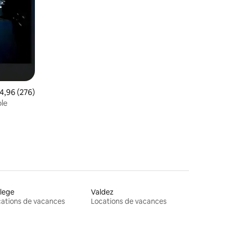
valuation moyenne sur la base de 276 commentaires : 4,96 sur 5
4,96 (276)
le
lege
Valdez
ations de vacances
Locations de vacances