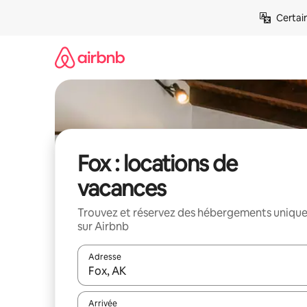
Aller
Certai
directement
au
contenu
Fox : locations de
vacances
Trouvez et réservez des hébergements uniqu
sur Airbnb
Adresse
Lorsque les résultats s'affichent, utilisez les flèc
Arrivée