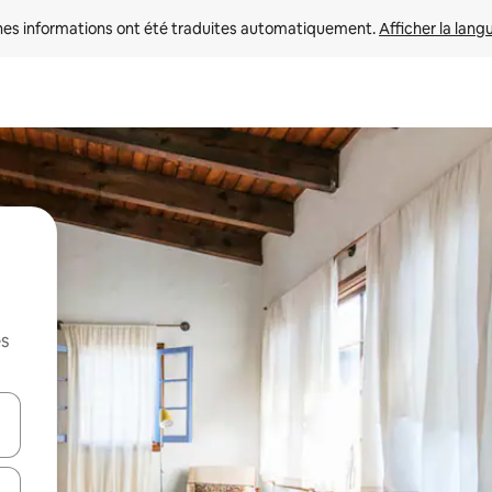
nes informations ont été traduites automatiquement. 
Afficher la lang
es
hes vers le haut et vers le bas pour les parcourir ou en appuyant et en fai