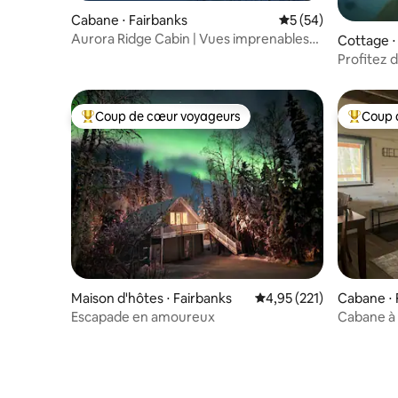
Cabane ⋅ Fairbanks
Évaluation moyenne 
5 (54)
Aurora Ridge Cabin | Vues imprenables
Cottage ⋅
et ciel étoilé
Profitez 
aurores b
Coup de cœur voyageurs
Coup 
Coups de cœur voyageurs les plus appréciés
Coups de
Maison d'hôtes ⋅ Fairbanks
Évaluation moyenne sur
4,95 (221)
Cabane ⋅ 
Escapade en amoureux
Cabane à