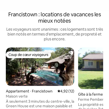
Francistown : locations de vacances les
mieux notées
Les voyageurs sont unanimes : ces logements sont très
bien notés en termes d'emplacement, de propreté et
plus encore.
Coup de cœur voyageurs
Coup de cœur voyageurs
Appartement ⋅ Francistown
Évaluation moyenne sur la base
4,92 (12)
Gîte à la ferme ⋅ 
Maison verte
Ferme Pemberly
À seulement 3 minutes du centre-ville, la
La propriété est i
Green House est une maison paisible et