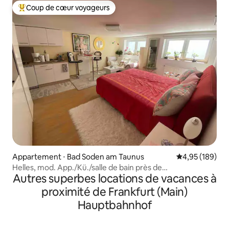
Coup de cœur voyageurs
Coups de cœur voyageurs les plus appréciés
Appartement ⋅ Bad Soden am Taunus
Évaluation moy
4,95 (189)
Helles, mod. App./Kü./salle de bain près de
Autres superbes locations de vacances à
Francfort/foire
proximité de Frankfurt (Main)
Hauptbahnhof