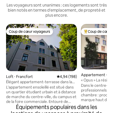
Les voyageurs sont unanimes : ces logements sont très
bien notés en termes d'emplacement, de propreté et
plus encore.
Coup de cœur voyageurs
Coup de cœur 
Coup de cœur voyageurs
Coups de cœur vo
Appartement ⋅ Of
Loft ⋅ Francfort
Évaluation moyenne sur la base 
4,94 (198)
« Opus » La réside
Élégant appartement-terrasse dans la
conçue - le palais
Dans le centre-vil
ville de Francfort
L'appartement ensoleillé est situé dans
professionnels. É
un quartier étudiant urbain et à distance
chambre : produit
de marche du centre-ville, du campus et
marque haut de ga
de la foire commerciale. Entouré de
privée, porte-fenê
Équipements populaires dans les
deux petits parcs verdoyants, il est
électronique, syst
équipé de tout ce dont vous avez besoin