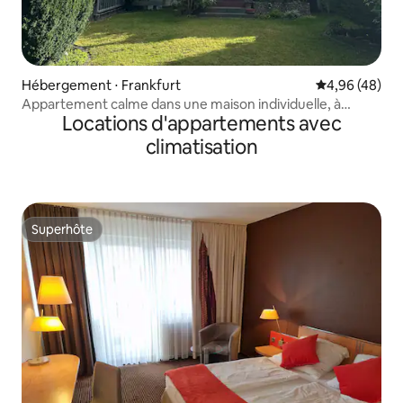
Hébergement ⋅ Frankfurt
Évaluation mo
4,96 (48)
Appartement calme dans une maison individuelle, à
Locations d'appartements avec
proximité de la Messe et de l'aéroport de Francfort
climatisation
Superhôte
Superhôte