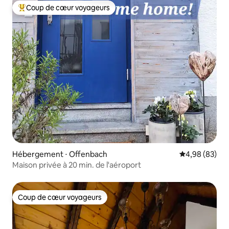
Coup de cœur voyageurs
Coups de cœur voyageurs les plus appréciés
Hébergement ⋅ Offenbach
Évaluation mo
4,98 (83)
Maison privée à 20 min. de l'aéroport
Coup de cœur voyageurs
Coup de cœur voyageurs