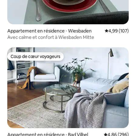
Appartement en résidence ⋅ Wiesbaden
Évaluation moy
4,99 (107)
Avec calme et confort à Wiesbaden Mitte
Coup de cœur voyageurs
Coup de cœur voyageurs
Appartement en résidence ⋅ Bad Vilbel
Évaluation moy
4,86 (296)