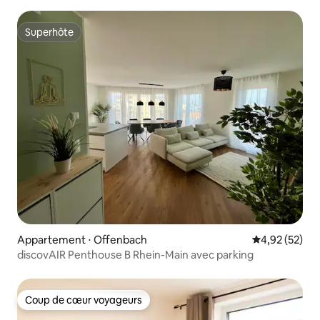
Superhôte
Superhôte
Appartement ⋅ Offenbach
Évaluation mo
4,92 (52)
discovAIR Penthouse B Rhein-Main avec parking
Coup de cœur voyageurs
Coup de cœur voyageurs