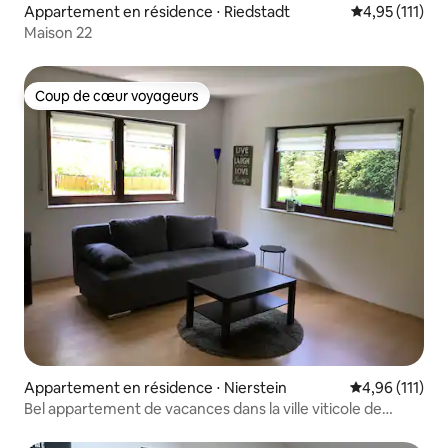
Appartement en résidence ⋅ Riedstadt
Évaluation mo
4,95 (111)
Maison 22
Coup de cœur voyageurs
Coup de cœur voyageurs
Appartement en résidence ⋅ Nierstein
Évaluation moy
4,96 (111)
Bel appartement de vacances dans la ville viticole de
Nierstein