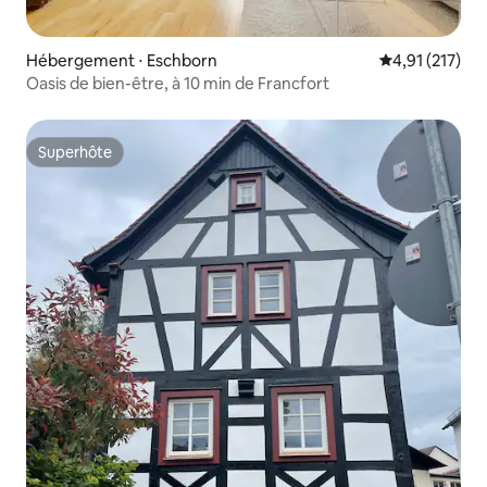
Hébergement ⋅ Eschborn
Évaluation moy
4,91 (217)
Oasis de bien-être, à 10 min de Francfort
Superhôte
Superhôte