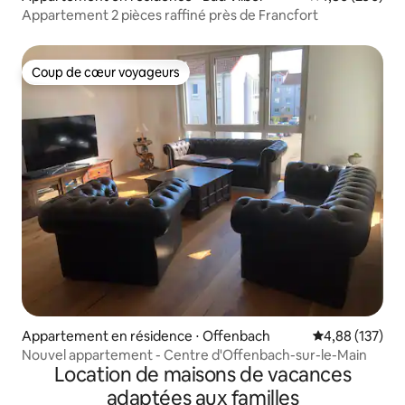
Appartement 2 pièces raffiné près de Francfort
Coup de cœur voyageurs
Coup de cœur voyageurs
Appartement en résidence ⋅ Offenbach
Évaluation moy
4,88 (137)
Nouvel appartement - Centre d'Offenbach-sur-le-Main
Location de maisons de vacances
adaptées aux familles