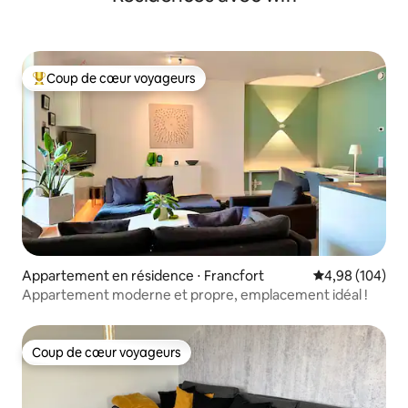
Coup de cœur voyageurs
Coups de cœur voyageurs les plus appréciés
Appartement en résidence ⋅ Francfort
Évaluation moy
4,98 (104)
Appartement moderne et propre, emplacement idéal !
Coup de cœur voyageurs
Coup de cœur voyageurs