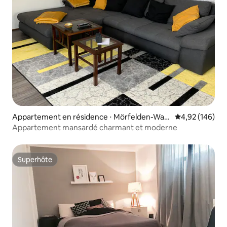
Appartement en résidence ⋅ Mörfelden-Wall
Évaluation moy
4,92 (146)
dorf
Appartement mansardé charmant et moderne
Superhôte
Superhôte