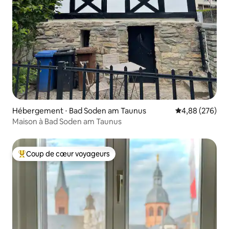
Hébergement ⋅ Bad Soden am Taunus
Évaluation moy
4,88 (276)
Maison à Bad Soden am Taunus
Coup de cœur voyageurs
Coups de cœur voyageurs les plus appréciés