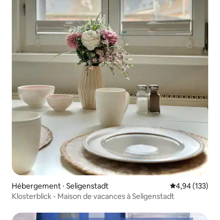
Hébergement ⋅ Seligenstadt
Évaluation moy
4,94 (133)
Klosterblick - Maison de vacances à Seligenstadt