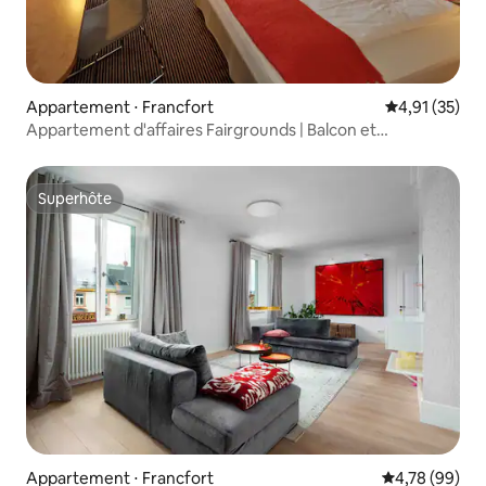
Appartement ⋅ Francfort
Évaluation mo
4,91 (35)
Appartement d'affaires Fairgrounds | Balcon et
climatisation
Superhôte
Superhôte
Appartement ⋅ Francfort
Évaluation mo
4,78 (99)