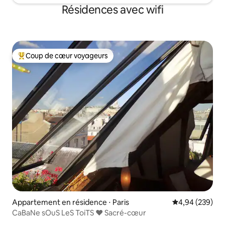
Résidences avec wifi
Coup de cœur voyageurs
Coups de cœur voyageurs les plus appréciés
Appartement en résidence ⋅ Paris
Évaluation moy
4,94 (239)
CaBaNe sOuS LeS ToiTS ♥ Sacré-cœur