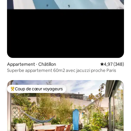
Appartement ⋅ Châtillon
Évaluation moy
4,97 (348)
Superbe appartement 60m2 avec jacuzzi proche Paris
Coup de cœur voyageurs
Coups de cœur voyageurs les plus appréciés