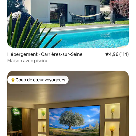
Hébergement ⋅ Carrières-sur-Seine
Évaluation moy
4,96 (114)
Maison avec piscine
Coup de cœur voyageurs
Coups de cœur voyageurs les plus appréciés