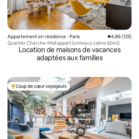
Appartement en résidence ⋅ Paris
Évaluation moy
4,86 (125)
Quartier Cherche-Midi appart lumineux calme 60m2
Location de maisons de vacances
adaptées aux familles
Coup de cœur voyageurs
Coups de cœur voyageurs les plus appréciés