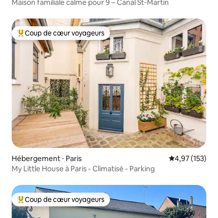
Maison familiale calme pour 9 – Canal St-Martin
Coup de cœur voyageurs
Coups de cœur voyageurs les plus appréciés
Hébergement ⋅ Paris
Évaluation moy
4,97 (153)
My Little House à Paris - Climatisé - Parking
Coup de cœur voyageurs
Coups de cœur voyageurs les plus appréciés