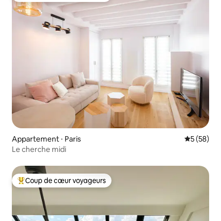
Appartement ⋅ Paris
Évaluation
5 (58)
Le cherche midi
Coup de cœur voyageurs
Coups de cœur voyageurs les plus appréciés