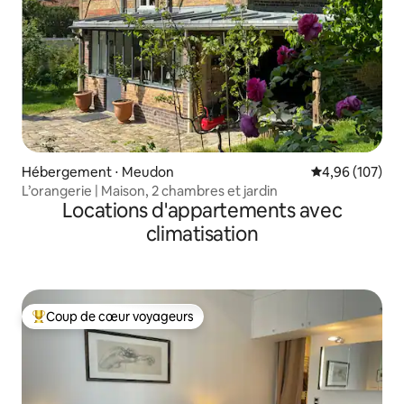
Hébergement ⋅ Meudon
Évaluation moy
4,96 (107)
L’orangerie | Maison, 2 chambres et jardin
Locations d'appartements avec
climatisation
Coup de cœur voyageurs
Coups de cœur voyageurs les plus appréciés