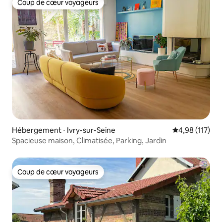
Coup de cœur voyageurs
Coup de cœur voyageurs
Hébergement ⋅ Ivry-sur-Seine
Évaluation moy
4,98 (117)
Spacieuse maison, Climatisée, Parking, Jardin
Coup de cœur voyageurs
Coup de cœur voyageurs