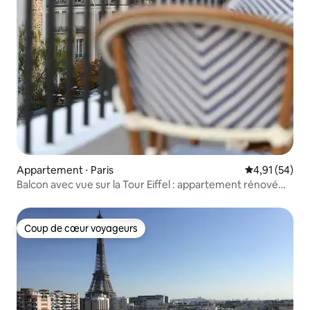
Appartement ⋅ Paris
Évaluation mo
4,91 (54)
Balcon avec vue sur la Tour Eiffel : appartement rénové
avec climatisation
Coup de cœur voyageurs
Coup de cœur voyageurs