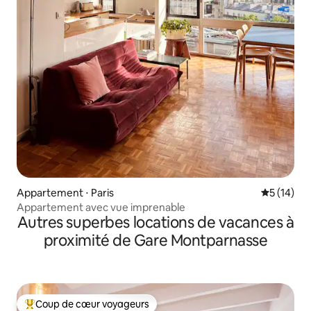
Appartement ⋅ Paris
Évaluation
5 (14)
Appartement avec vue imprenable
Autres superbes locations de vacances à
proximité de Gare Montparnasse
Coup de cœur voyageurs
Coups de cœur voyageurs les plus appréciés