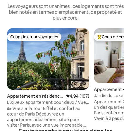
Les voyageurs sont unanimes : ces logements sont très
bien notés en termes d'emplacement, de propreté et
plus encore.
Coup de cœur voyageurs
Coup de cœur 
Coup de cœur voyageurs
Coups de cœur vo
Appartement ⋅ Par
Jardin du Luxembo
Appartement en résidence
Évaluation moyenne sur la base 
4,94 (107)
tout confort
⋅ Paris
Appartement 2 pi
Luxueux appartement pour deux / Vue
un des quartiers l
Tour Eiffel
🏡 Vue sur la Tour Eiffel et confort au
Paris, entièrement
cœur de Paris Découvrez un
Vavin à 2 pas du 
appartement idéalement situé pour
de Montparnasse, d
visiter Paris, avec une vue imprenable
et de Saint Germain de
sur la Tour Eiffel et les toits parisiens.