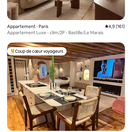
Appartement ⋅ Paris
Évaluation mo
4,9 (161)
Appartement Luxe - clim/2P - Bastille/Le Marais
Coup de cœur voyageurs
Coups de cœur voyageurs les plus appréciés