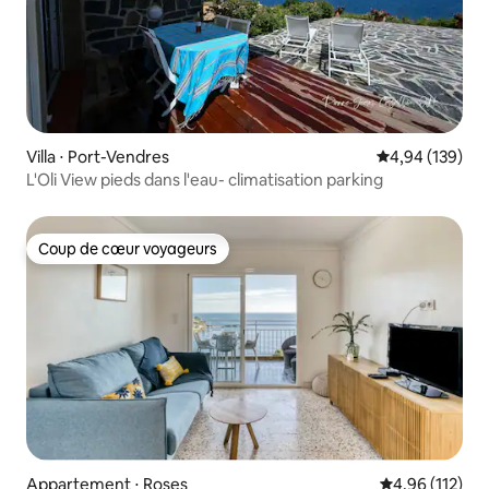
Villa ⋅ Port-Vendres
Évaluation moy
4,94 (139)
L'Oli View pieds dans l'eau- climatisation parking
Coup de cœur voyageurs
Coup de cœur voyageurs
Appartement ⋅ Roses
Évaluation moy
4,96 (112)