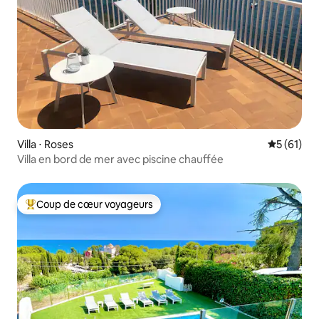
Villa ⋅ Roses
Évaluation
5 (61)
Villa en bord de mer avec piscine chauffée
Coup de cœur voyageurs
Coups de cœur voyageurs les plus appréciés