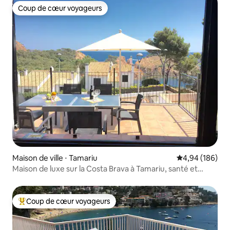
Coup de cœur voyageurs
Coup de cœur voyageurs
Maison de ville ⋅ Tamariu
Évaluation moy
4,94 (186)
Maison de luxe sur la Costa Brava à Tamariu, santé et
détente
Coup de cœur voyageurs
Coups de cœur voyageurs les plus appréciés