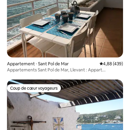
Appartement ⋅ Sant Pol de Mar
Évaluation moy
4,88 (439)
Appartements Sant Pol de Mar, Llevant : Appart...
Coup de cœur voyageurs
Coup de cœur voyageurs