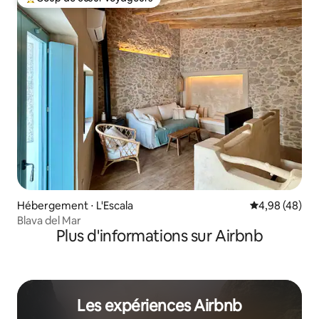
Coups de cœur voyageurs les plus appréciés
Hébergement ⋅ L'Escala
Évaluation mo
4,98 (48)
Blava del Mar
Plus d'informations sur Airbnb
Les expériences Airbnb