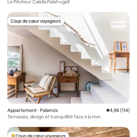
Le Pêcheur Calella Palafrugell
Coup de cœur voyageurs
Coup de cœur voyageurs
Appartement ⋅ Palamós
Évaluation moy
4,96 (114)
Terrasses, design et tranquillité face à la mer.
Coup de cœur voyageurs