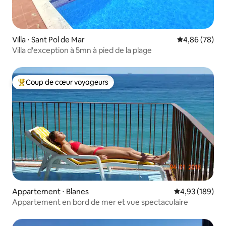
Villa ⋅ Sant Pol de Mar
Évaluation mo
4,86 (78)
Villa d'exception à 5mn à pied de la plage
Coup de cœur voyageurs
Coups de cœur voyageurs les plus appréciés
Appartement ⋅ Blanes
Évaluation moy
4,93 (189)
Appartement en bord de mer et vue spectaculaire