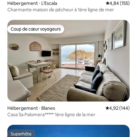
Hébergement ⋅ L'Escala
Évaluation moy
4,84 (155)
Charmante maison de pêcheur à 1ère ligne de mer
Coup de cœur voyageurs
Coup de cœur voyageurs
Hébergement ⋅ Blanes
Évaluation moy
4,92 (144)
Casa Sa Palomera***** 1ère ligne de la mer
Superhôte
Superhôte