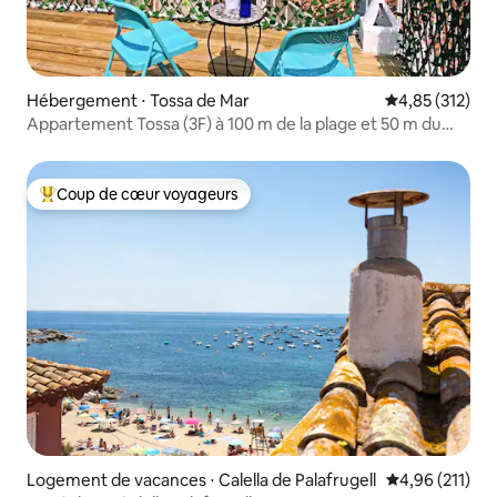
Hébergement ⋅ Tossa de Mar
Évaluation moy
4,85 (312)
Appartement Tossa (3F) à 100 m de la plage et 50 m du
château
Coup de cœur voyageurs
Coups de cœur voyageurs les plus appréciés
Logement de vacances ⋅ Calella de Palafrugell
Évaluation moy
4,96 (211)