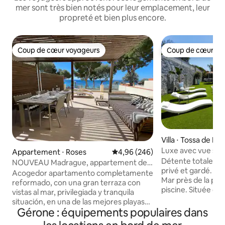
mer sont très bien notés pour leur emplacement, leur
propreté et bien plus encore.
Coup de cœur voyageurs
Coup de cœur vo
Coup de cœur voyageurs
Coup de cœur vo
Villa ⋅ Tossa de Ma
Luxe avec vue sur 
Appartement ⋅ Roses
Évaluation moyenne sur la base 
4,96 (246)
Détente totale d
NOUVEAU Madrague, appartement de
privé et gardé. Villa de luxe à Tossa de
plage
Acogedor apartamento completamente
Mar près de la pla
reformado, con una gran terraza con
piscine. Située da
vistas al mar, privilegiada y tranquila
privée avec une g
situación, en una de las mejores playas
avec restaurant et café. Les 
Gérone : équipements populaires dans
de la Costa Brava, la playa de la
vues sur la mer prè
Almadrava. El apartamento dispone de