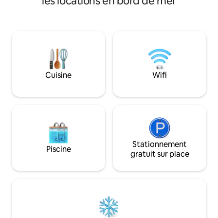
les locations en bord de mer
Tossa de Mar, la m
un acceso privado directo a la playa.
tranquillité en pleine na
Acceso privado a la playa. Desde la
dispose de 4 cham
terraza, debajo de una gran pèrgola de
salle de bains. Villa de luxe à Tossa de Mar
madera natural, ideal para comer al aire
près de la plage av
libre o tomar el sol, se puede disfrutar de
Située dans une ur
unas fantásticas vistas de la playa y de la
avec une grande pr
preciosa bahía de Roses. Todo el entorno
y jardines del apartamento son de uso
Cuisine
Wifi
exclusivo para los huéspedes, hay una
zona para juegos infantiles, ideal para
niños. Este apartamento goza de la
atmósfera perfecta para relajarse y
descansar. Dispone de aparcamiento
privado gratuito. El apartamento
dispone de dos habitaciones, una con
dos camas individuales y la otra con una
Stationnement
Piscine
cama de matrimonio con vistas al mar. La
gratuit sur place
sala de estar del apartamento tiene un
amplio sofá cama y un gran TV de
pantalla plana con conexión a Internet.
Todos los electrodomésticos y el
mobiliario de este apartamento son
nuevos de este 2018. Hay lavadora,
lavavajillas, un gran frigorífico,