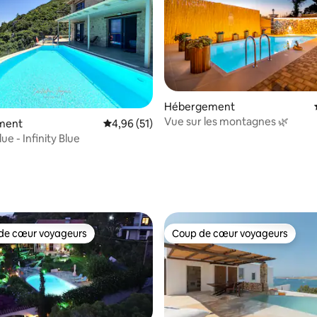
Hébergement
 sur la base de 10 commentaires : 5 sur 5
Vue sur les montagnes 🌿
ment
Évaluation moyenne sur la base de 51 comme
4,96 (51)
ue - Infinity Blue
de cœur voyageurs
Coup de cœur voyageurs
 cœur voyageurs les plus appréciés
Coup de cœur voyageurs