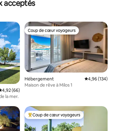
x acceptés
Coup de cœur voyageurs
Coup de cœur voyageurs
Hébergement
Évaluation moyenne sur
4,96 (134)
ntaires : 4,82 sur 5
Maison de rêve à Milos 1
Évaluation moyenne sur la base de 66 commentaires : 4,92 sur 5
4,92 (66)
de la mer.
Coup de cœur voyageurs
lus appréciés
Coups de cœur voyageurs les plus appréciés