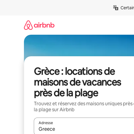
Aller
Certai
directement
au
contenu
Grèce : locations de
maisons de vacances
près de la plage
Trouvez et réservez des maisons uniques près
la plage sur Airbnb
Adresse
Lorsque les résultats s'affichent, utilisez les flèc