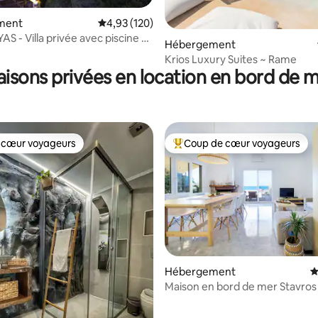
ment
Évaluation moyenne sur la base de 120 comme
4,93 (120)
S - Villa privée avec piscine et
Hébergement
 sur la base de 14 commentaires : 5 sur 5
 mer - Lagonissi
Krios Luxury Suites ~ Rame
isons privées en location en bord de 
 cœur voyageurs
Coup de cœur voyageurs
 cœur voyageurs
Coups de cœur voyageurs les p
 la base de 99 commentaires : 4,99 sur 5
Hébergement
É
Maison en bord de mer Stavros