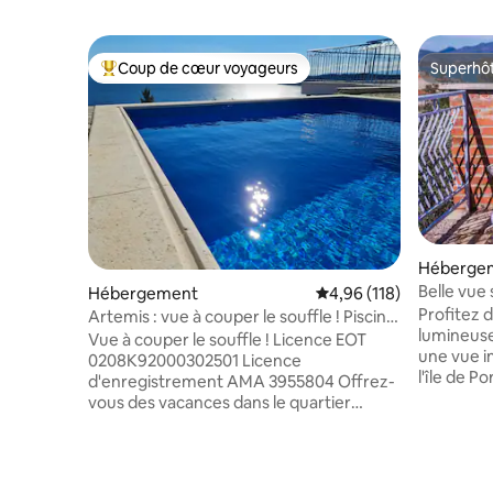
Coup de cœur voyageurs
Superhô
Coups de cœur voyageurs les plus appréciés
Superhô
Héberge
Belle vue
Hébergement
Évaluation moyenne sur
4,96 (118)
la plage!
Profitez 
Artemis : vue à couper le souffle ! Piscine
lumineuse
privée
Vue à couper le souffle ! Licence EOT
une vue im
0208Κ92000302501 Licence
l'île de P
d'enregistrement AMA 3955804 Offrez-
vous près
vous des vacances dans le quartier
bain extér
historique de Marathon, juste à
de vin ou
l'extérieur d'Athènes. La villa est à
les batea
distance de marche de la plage
parfait po
pittoresque de Schinias, du parc national,