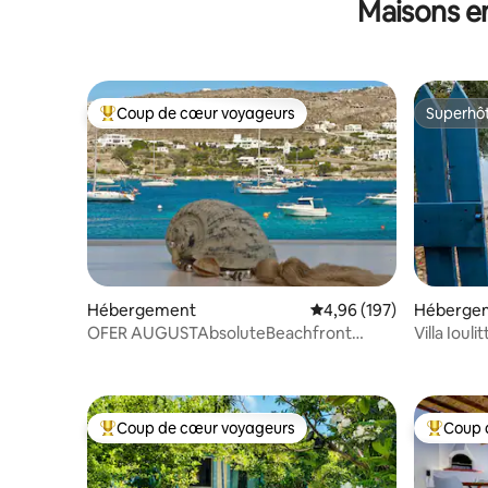
Maisons e
Coup de cœur voyageurs
Superhô
Coups de cœur voyageurs les plus appréciés
Superhô
Hébergement
Évaluation moyenne sur 
4,96 (197)
Héberge
OFER AUGUSTAbsoluteBeachfront
Villa Iouli
Private Home Jacuzzi
Coup de cœur voyageurs
Coup 
Coups de cœur voyageurs les plus appréciés
Coups de