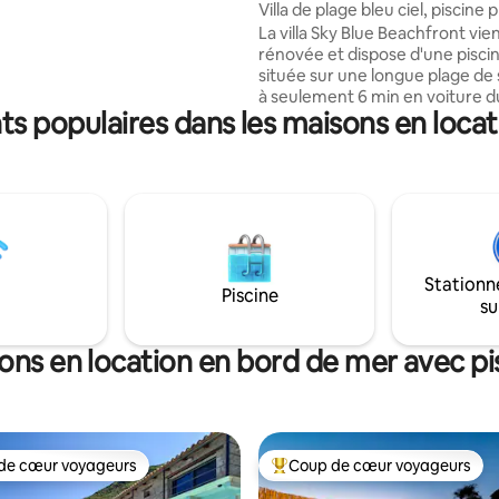
Villa de plage bleu ciel, piscine 
éal pour explorer Poros et le
vue sur le coucher de soleil
èse. Nous partagerons avec
La villa Sky Blue Beachfront vie
eilleurs conseils sur les plages,
rénovée et dispose d'une pisci
roches à 5min à pied, les
située sur une longue plage de s
s, les cafés, les activités que
à seulement 6 min en voiture d
s populaires dans les maisons en loca
ez faire ou les sites que vous
village d'Oia. Grandes vérandas
siter
accès à la plage, belle vue sur le
les couchers de soleil ! 2 étages
chambres, 3 salles de bain, cuis
entièrement équipée, accès à l
parking. Escapade parfaite loin 
foule, comme en naviguant !No
maisons, Island Blue,Santorin
Stationn
Blue,Eternity,Serenity,Captains
Piscine
su
Blue,Secret Garden et Sailing Bl
trouve juste à côté avec piscine
ons en location en bord de mer avec pi
de cœur voyageurs
Coup de cœur voyageurs
 cœur voyageurs les plus appréciés
Coups de cœur voyageurs les p