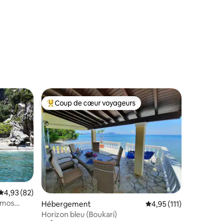
mmentaires : 5 sur 5
Coup de cœur voyageurs
Coups de cœur voyageurs les plus appréciés
ntaires : 4,91 sur 5
Évaluation moyenne sur la base de 82 commentaires : 4,93 sur 5
4,93 (82)
amos
Hébergement
Évaluation moyenne su
4,95 (111)
Horizon bleu (Boukari)