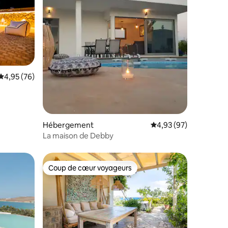
Évaluation moyenne sur la base de 76 commentaires : 4,95 sur 5
4,95 (76)
ntaires : 4,96 sur 5
Hébergement
Évaluation moyenne su
4,93 (97)
La maison de Debby
Coup de cœur voyageurs
Coup de cœur voyageurs