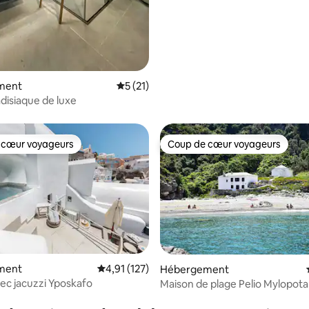
ment
Évaluation moyenne sur la base de 21 co
5 (21)
disiaque de luxe
 cœur voyageurs
Coup de cœur voyageurs
 cœur voyageurs
Coup de cœur voyageurs
ment
Évaluation moyenne sur la base de 127 comme
4,91 (127)
Hébergement
ec jacuzzi Yposkafo
Maison de plage Pelio Mylopot
r la base de 35 commentaires : 4,97 sur 5
(étage supérieur)