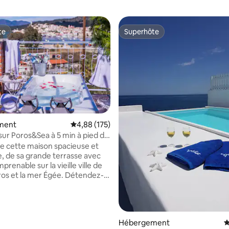
te
Superhôte
te
Superhôte
ment
Évaluation moyenne sur la base de 175 comme
4,88 (175)
 sur Poros&Sea à 5 min à pied de
 la base de 118 commentaires : 4,96 sur 5
de cette maison spacieuse et
, de sa grande terrasse avec
prenable sur la vieille ville de
oros et la mer Égée. Détendez-
 des arbres dans le hamac ou le
ieur tout en sirotant un verre
 de café du matin en regardant
ux passer. Notre logement est
Hébergement
É
ur les familles et les amis.