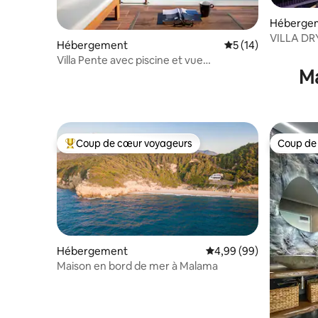
Héberge
VILLA DRYA
Hébergement
Évaluation moyenne
5 (14)
vue sur la
Villa Pente avec piscine et vue
Ma
imprenable sur la mer
Coup de cœur voyageurs
Coup de
Coups de cœur voyageurs les plus appréciés
Coup de
Hébergement
Évaluation moyenne sur
4,99 (99)
Maison en bord de mer à Malama