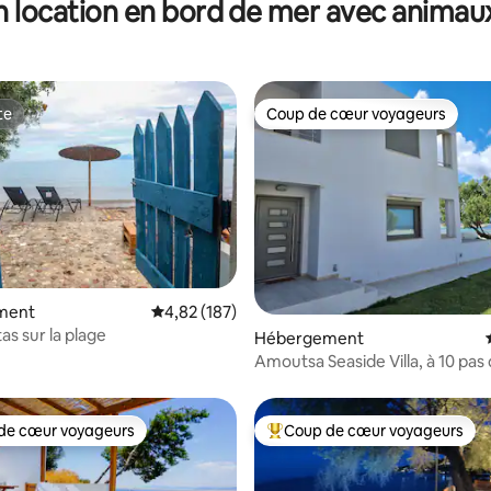
n location en bord de mer avec animau
te
Coup de cœur voyageurs
te
Coup de cœur voyageurs
la base de 197 commentaires : 4,96 sur 5
ment
Évaluation moyenne sur la base de 187 comme
4,82 (187)
ttas sur la plage
Hébergement
Amoutsa Seaside Villa, à 10 pas 
de cœur voyageurs
Coup de cœur voyageurs
 cœur voyageurs les plus appréciés
Coups de cœur voyageurs les p