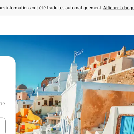
nes informations ont été traduites automatiquement. 
Afficher la lang
 de
hes vers le haut et vers le bas pour les parcourir ou en appuyant et en fai