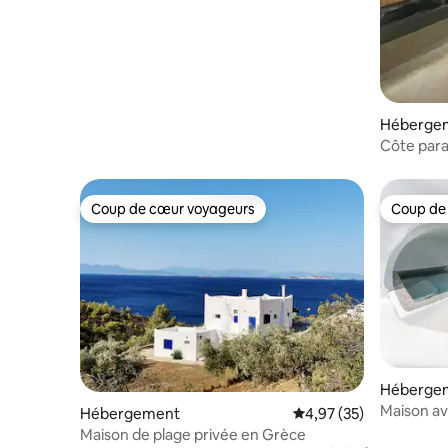
Héberge
Côte para
Coup de cœur voyageurs
Coup de
Coup de cœur voyageurs
Coup de
Héberge
Maison av
Hébergement
Évaluation moyenne su
4,97 (35)
Maison de plage privée en Grèce