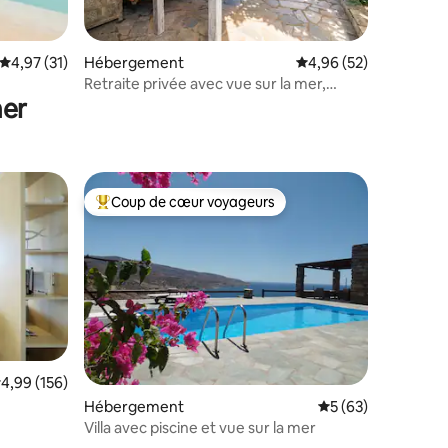
ntaires : 4,93 sur 5
Évaluation moyenne sur la base de 31 commentaires : 4,97 sur 5
4,97 (31)
Hébergement
Évaluation moyenne su
4,96 (52)
Retraite privée avec vue sur la mer,
mer
piscine et jacuzzi chauffé
Coup de cœur voyageurs
lus appréciés
Coups de cœur voyageurs les plus appréciés
valuation moyenne sur la base de 156 commentaires : 4,99 sur 5
4,99 (156)
Hébergement
Évaluation moyenne
5 (63)
Villa avec piscine et vue sur la mer