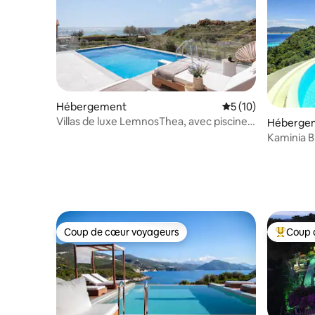
Hébergement
Évaluation moyenne
5 (10)
Villas de luxe LemnosThea, avec piscine
Héberge
privée
Kaminia Bl
Coup de cœur voyageurs
Coup 
Coup de cœur voyageurs
Coups de