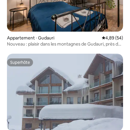
Appartement ⋅ Gudauri
Évaluation mo
4,89 (54)
Nouveau : plaisir dans les montagnes de Gudauri, près de
la télécabine
Superhôte
Superhôte