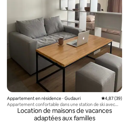
Appartement en résidence ⋅ Gudauri
Évaluation mo
4,87 (39)
Appartement confortable dans une station de ski avec
Location de maisons de vacances
vue sur la montagne
adaptées aux familles