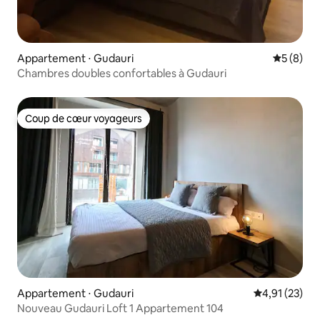
Appartement ⋅ Gudauri
Évaluatio
5 (8)
Chambres doubles confortables à Gudauri
Coup de cœur voyageurs
Coup de cœur voyageurs
Appartement ⋅ Gudauri
Évaluation mo
4,91 (23)
Nouveau Gudauri Loft 1 Appartement 104