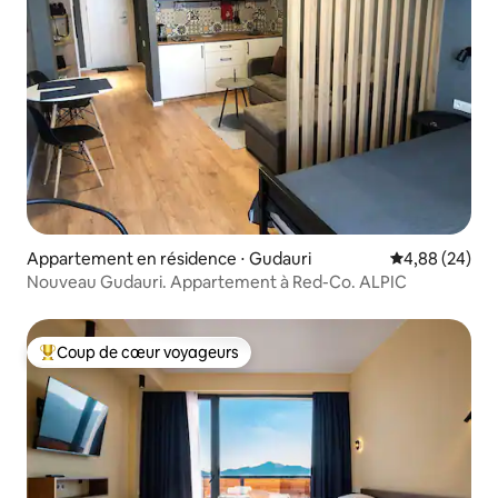
Appartement en résidence ⋅ Gudauri
Évaluation mo
4,88 (24)
Nouveau Gudauri. Appartement à Red-Co. ALPIC
Coup de cœur voyageurs
Coups de cœur voyageurs les plus appréciés