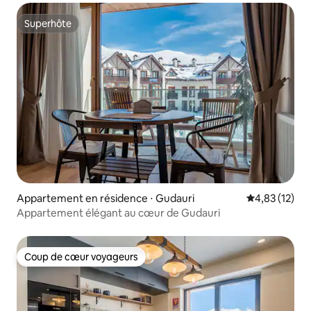
Superhôte
Superhôte
Appartement en résidence ⋅ Gudauri
Évaluation mo
4,83 (12)
Appartement élégant au cœur de Gudauri
Coup de cœur voyageurs
Coup de cœur voyageurs