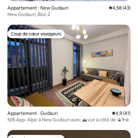
Appartement ⋅ New Gudauri
Évaluation mo
4,58 (43)
New Gudauri, Bloc 2
Coup de cœur voyageurs
Coup de cœur voyageurs
Appartement ⋅ Gudauri
Évaluation m
4,9 (41)
505 App. Alpic à New Gudauri avec 🏔vue à côté de 🚡⛷❄️