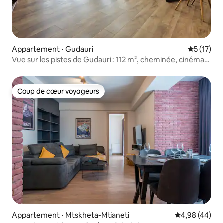
Appartement ⋅ Gudauri
Évaluation
5 (17)
Vue sur les pistes de Gudauri : 112 m², cheminée, cinéma,
balançoire
Coup de cœur voyageurs
Coup de cœur voyageurs
Appartement ⋅ Mtskheta-Mtianeti
Évaluation mo
4,98 (44)