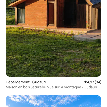
Hébergement ⋅ Gudauri
Évaluation mo
4,97 (34)
Maison en bois Seturebi · Vue sur la montagne · Gudauri