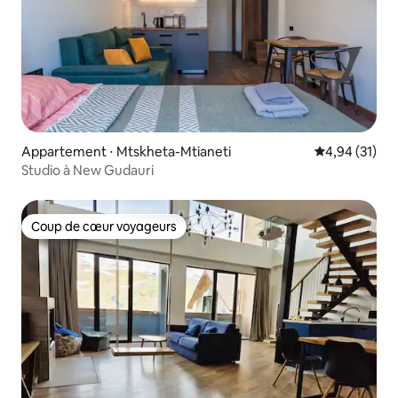
Appartement ⋅ Mtskheta-Mtianeti
Évaluation mo
4,94 (31)
Studio à New Gudauri
Coup de cœur voyageurs
Coup de cœur voyageurs