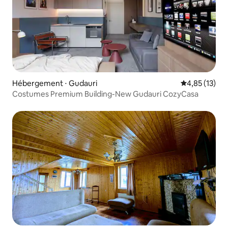
Hébergement ⋅ Gudauri
Évaluation mo
4,85 (13)
Costumes Premium Building-New Gudauri CozyCasa