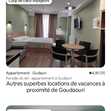
Coup de cœur voyageurs
Coup de cœur voyageurs
Appartement ⋅ Gudauri
Évaluation m
4,91 (11)
Paradis du ski : appartement à Gudauri
Autres superbes locations de vacances à
proximité de Goudaouri