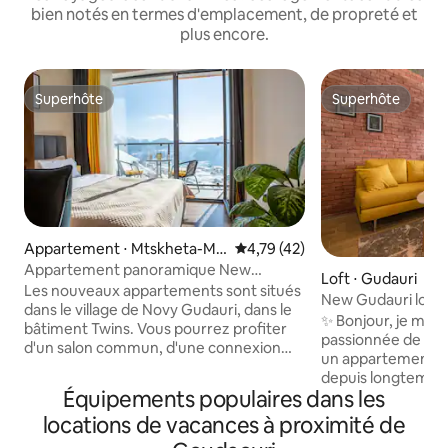
bien notés en termes d'emplacement, de propreté et
plus encore.
Superhôte
Superhôte
Superhôte
Superhôte
Appartement ⋅ Mtskheta-Mti
Évaluation moyenne sur la base
4,79 (42)
aneti
Appartement panoramique New
Loft ⋅ Gudauri
Gudauri
Les nouveaux appartements sont situés
New Gu
dans le village de Novy Gudauri, dans le
✨ Bonjour, je m'app
bâtiment Twins. Vous pourrez profiter
passionnée de ski 
d'un salon commun, d'une connexion
un appartement à
Wi-Fi gratuite, de cafés et de
depuis longtemps, 
restaurants à proximité. Équipé d'un
Équipements populaires dans les
devenu réalité ! C
balcon avec une vue panoramique
logement à New Gu
locations de vacances à proximité de
magnifique sur les montagnes et la ville.
beaucoup d'amour 
Il y a 1 chambre, une cuisine et 1 salle de