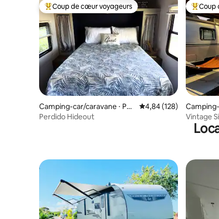
Coup de cœur voyageurs
Coup 
Coups de cœur voyageurs les plus appréciés
Coups de
Camping-car/caravane ⋅ Pen
Évaluation moyenne sur 
4,84 (128)
Camping-c
sacola
pe
Perdido Hideout
Vintage Si
Loca
Charg WI