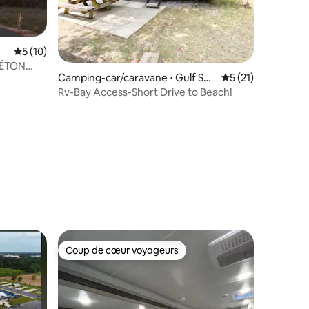
Évaluation moyenne sur la base de 10 commentaires : 5 sur 5
5 (10)
BÉTON
Camping-car/caravane ⋅ Gulf Sho
Évaluation moyenne
5 (21)
res
Rv-Bay Access-Short Drive to Beach!
ntaires : 4,33 sur 5
Coup de cœur voyageurs
Coup de cœur voyageurs