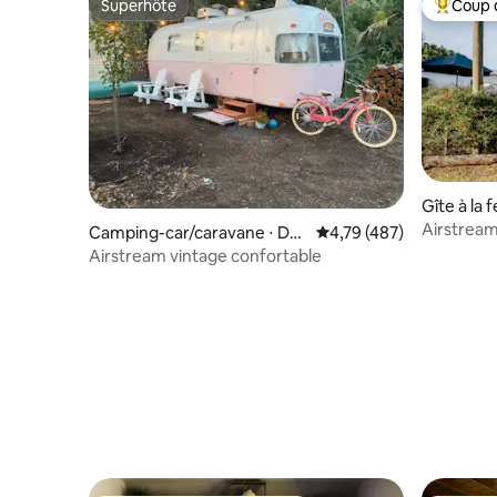
Superhôte
Coup 
Superhôte
Coups de
Gîte à la 
Airstream
Camping-car/caravane ⋅ Do
Évaluation moyenne sur 
4,79 (487)
Wifi EVch
wntown Pensacola
Airstream vintage confortable