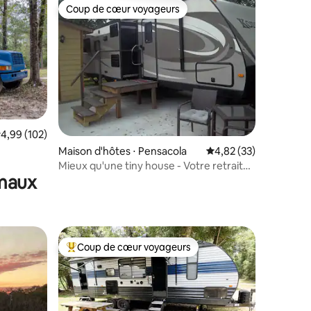
Coup de cœur voyageurs
lus appréciés
Coup de cœur voyageurs
valuation moyenne sur la base de 102 commentaires : 4,99 sur 5
4,99 (102)
mmentaires : 5 sur 5
Maison d'hôtes ⋅ Pensacola
Évaluation moyenne su
4,82 (33)
Mieux qu'une tiny house - Votre retraite
imaux
à Pensacola
Coup de cœur voyageurs
Coups de cœur voyageurs les plus appréciés