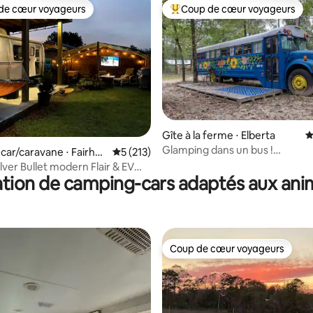
de cœur voyageurs
Coup de cœur voyageurs
 cœur voyageurs les plus appréciés
Coups de cœur voyageurs les p
Gîte à la ferme ⋅ Elberta
É
Glamping dans un bus !
la base de 128 commentaires : 4,84 sur 5
ar/caravane ⋅ Fairho
Évaluation moyenne sur la base de 213 co
5 (213)
Mini ânes + chèvres !
lver Bullet modern Flair & EV
tion de camping-cars adaptés aux an
FI
Coup de cœur voyageurs
Coup de cœur voyageurs