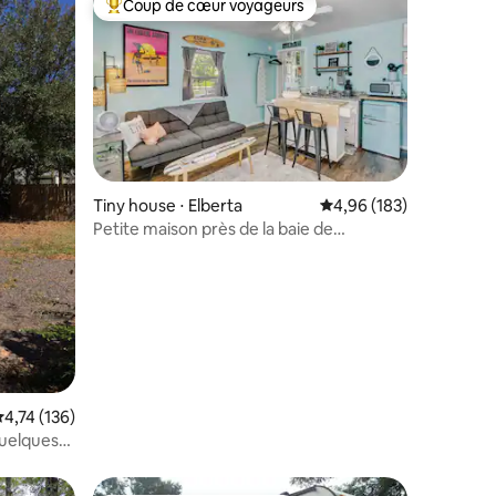
Coup de cœur voyageurs
Coups de cœur voyageurs les plus appréciés
mmentaires : 5 sur 5
Tiny house ⋅ Elberta
Évaluation moyenne sur
4,96 (183)
Petite maison près de la baie de
Beach's/Pensacola/Foley
valuation moyenne sur la base de 136 commentaires : 4,74 sur 5
4,74 (136)
quelques
s