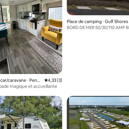
Place de camping ⋅ Gulf Shores
BORD DE MER 50/30/110 AMP 
CAMPING-CARS À LOUER
car/caravane ⋅ Pensa
Évaluation moyenne sur la base de 3 comme
4,33 (3)
ade magique et accueillante