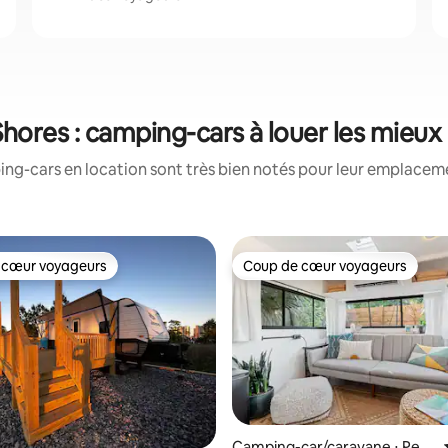
Shores : camping-cars à louer les mieux
ng-cars en location sont très bien notés pour leur emplacemen
 cœur voyageurs
Coup de cœur voyageurs
 cœur voyageurs
Coup de cœur voyageurs
r la base de 31 commentaires : 4,84 sur 5
Camping-car/caravane ⋅ Pens