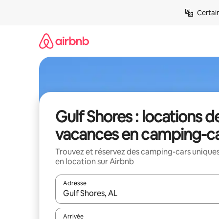
Aller
Certai
directement
au
contenu
Gulf Shores : locations d
vacances en camping-c
Trouvez et réservez des camping-cars unique
en location sur Airbnb
Adresse
Lorsque les résultats s'affichent, utilisez les flèc
Arrivée