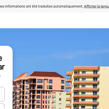
nes informations ont été traduites automatiquement. 
Afficher la lang
e
ar
s
hes vers le haut et vers le bas pour les parcourir ou en appuyant et en fai