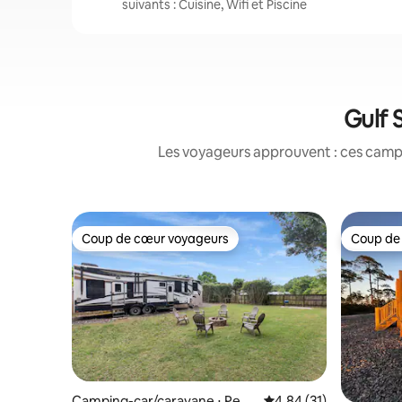
suivants : Cuisine, Wifi et Piscine
Gulf 
Les voyageurs approuvent : ces campi
Coup de cœur voyageurs
Coup de
Coup de cœur voyageurs
Coup de
Camping-car/caravane ⋅ Pens
Évaluation moyenne su
4,84 (31)