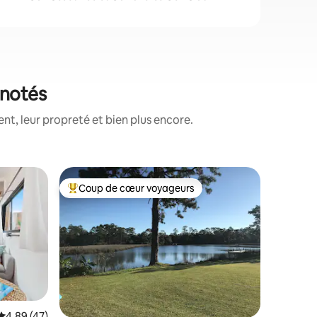
 notés
t, leur propreté et bien plus encore.
Coup de cœur voyageurs
Coup
Coups de cœur voyageurs les plus appréciés
Coups d
Évaluation moyenne sur la base de 47 commentaires : 4,89 sur 5
4,89 (47)