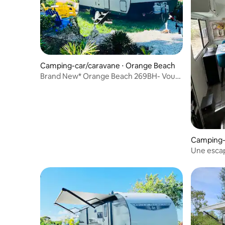
Camping-car/caravane ⋅ Orange Beach
Brand New* Orange Beach 269BH- Vous
réservez le terrain de camping
Camping-
cola
Une escap