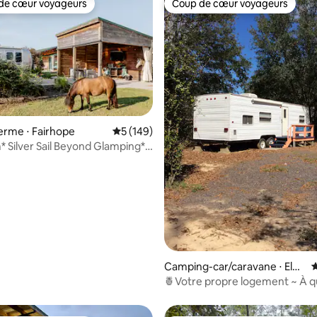
de cœur voyageurs
Coup de cœur voyageurs
 cœur voyageurs les plus appréciés
Coup de cœur voyageurs
ferme ⋅ Fairhope
Évaluation moyenne sur la base de 149 co
5 (149)
* Silver Sail Beyond Glamping*
la base de 487 commentaires : 4,79 sur 5
Camping-car/caravane ⋅ Elbe
É
rta
🍍Votre propre logement ~ À 
minutes de Foley Beach Expres