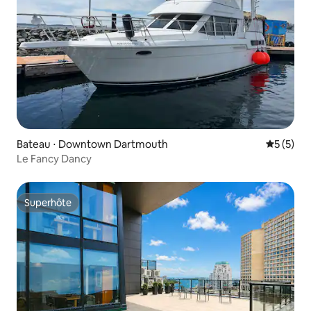
Bateau ⋅ Downtown Dartmouth
Évaluatio
5 (5)
Le Fancy Dancy
Superhôte
Superhôte