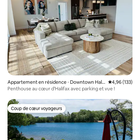
Appartement en résidence ⋅ Downtown Halif
Évaluation moy
4,96 (133)
ax
Penthouse au cœur d'Halifax avec parking et vue !
Coup de cœur voyageurs
Coup de cœur voyageurs