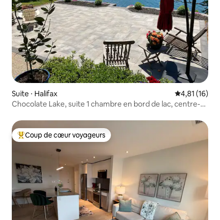
Suite ⋅ Halifax
Évaluation mo
4,81 (16)
Chocolate Lake, suite 1 chambre en bord de lac, centre-
ville
Coup de cœur voyageurs
Coups de cœur voyageurs les plus appréciés