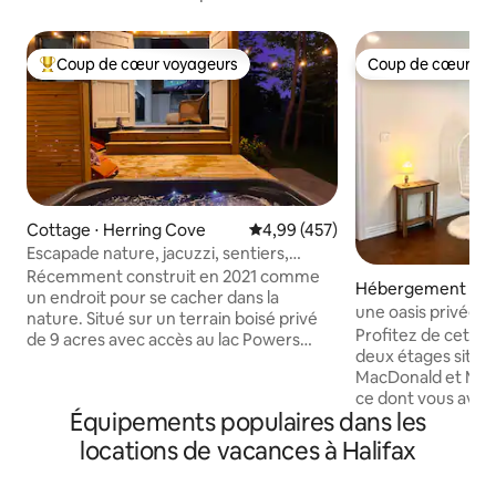
Coup de cœur voyageurs
Coup de cœur vo
Coups de cœur voyageurs les plus appréciés
Coup de cœur vo
Cottage ⋅ Herring Cove
Évaluation moyenne sur la base 
4,99 (457)
Escapade nature, jacuzzi, sentiers,
brasero, kayaks
Récemment construit en 2021 comme
Hébergement ⋅ No
un endroit pour se cacher dans la
une oasis privée
nature. Situé sur un terrain boisé privé
Profitez de cette
de 9 acres avec accès au lac Powers
deux étages située
Pond. Nous avons deux kayaks
MacDonald et Mac
disponibles. Il y a de nombreux sentiers
ce dont vous avez
pédestres sur la propriété pour que vous
Équipements populaires dans les
séjour relaxant, y 
puissiez explorer la nature ! Les
confortable, une 
caractéristiques contemporaines et
locations de vacances à Halifax
télévision avec Ap
rustiques du chalet mettent en valeur la
équipée et une cou
vie à la campagne dans le village de