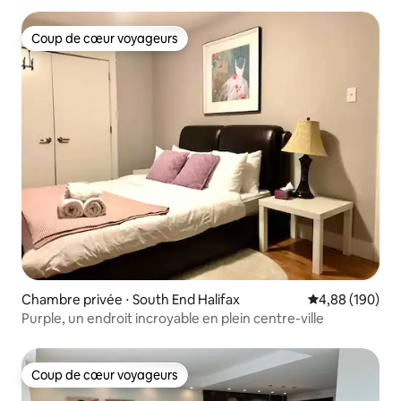
Coup de cœur voyageurs
Coup de cœur voyageurs
Chambre privée ⋅ South End Halifax
Évaluation moy
4,88 (190)
Purple, un endroit incroyable en plein centre-ville
Coup de cœur voyageurs
Coup de cœur voyageurs