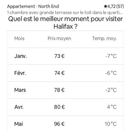
Appartement ⋅ North End
Évaluation mo
4,72 (57)
1 chambre avec grande terrasse sur le toit dans le quartier
Quel est le meilleur moment pour visiter
animé de North End
Halifax ?
Mois
Prix moyen
Temp. moy.
Janv.
73 €
-7 °C
Févr.
74 €
-6 °C
Mars
78 €
-2 °C
Avr.
80 €
4 °C
Mai
96 €
10 °C