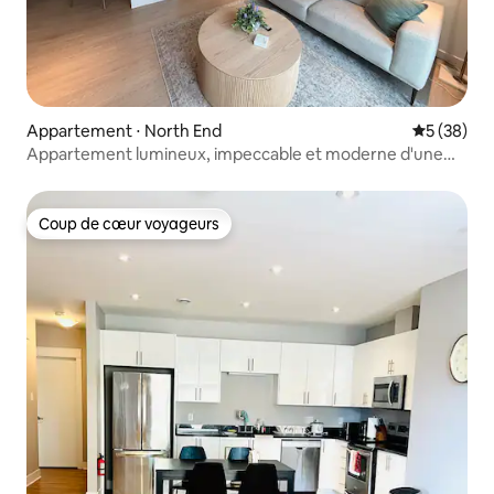
Appartement ⋅ North End
Évaluation
5 (38)
Appartement lumineux, impeccable et moderne d'une
chambre à North End Halifax
Coup de cœur voyageurs
Coup de cœur voyageurs