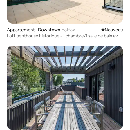
Appartement ⋅ Downtown Halifax
Nouvel hébe
Nouveau
Loft penthouse historique - 1 chambre/1 salle de bain avec
vue !