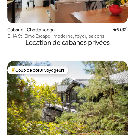
Cabane ⋅ Chattanooga
Évaluation
5 (32)
CHA St. Elmo Escape : moderne, foyer, balcons
Location de cabanes privées
Coup de cœur voyageurs
Coups de cœur voyageurs les plus appréciés