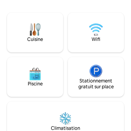
relaxants sur notre porche avant et une
porche avant, vou
moustiquaire arrière dans le porche
d'une vue panorami
avec un bar personnalisé et 2 barbecues
Sequatchie tout e
au charbon de bois. Il y a également une
du soleil qui illumi
vue sur le lac depuis le porche d'entrée.
cabane comprend u
Profitez du canoë-kayak, du paddle, de
confortable, un fo
la pêche, de la randonnée et des feux de
bien d'autres commodités.
Cuisine
Wifi
joie. (Nous fournissons un canoë, un
aujourd'hui et cré
paddle et des bâtons)
inoubliables !
Stationnement
Piscine
gratuit sur place
Climatisation