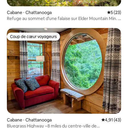
Cabane ⋅ Chattanooga
Évaluation
5 (23)
Refuge au sommet d'une falaise sur Elder Mountain Min. à
Chatt
Coup de cœur voyageurs
Coup de cœur voyageurs
Cabane ⋅ Chattanooga
Évaluation mo
4,91 (43)
Bluegrass Highway ~8 miles du centre-ville de