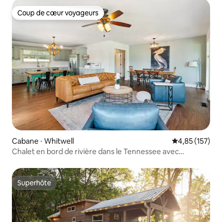
Coup de cœur voyageurs
Coup de cœur voyageurs
Cabane ⋅ Whitwell
Évaluation moy
4,85 (157)
Chalet en bord de rivière dans le Tennessee avec
JACUZZI sur 3 acres
Superhôte
Superhôte