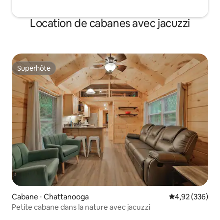
Location de cabanes avec jacuzzi
Superhôte
Superhôte
Cabane ⋅ Chattanooga
Évaluation moy
4,92 (336)
Petite cabane dans la nature avec jacuzzi