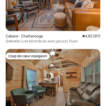
Cabane ⋅ Chattanooga
Évaluation moy
4,92 (317)
Gabriele Luxe bord de lac avec jacuzzi, foyer
Coup de cœur voyageurs
Coup de cœur voyageurs