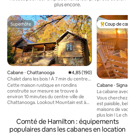
plus encore.
Superhôte
Coup de cœur 
Superhôte
Coups de cœur vo
Cabane ⋅ Chattanooga
Évaluation moyenne sur la base 
4,85 (190)
Chalet dans les bois ! À 7 min du centre-
ville !
Cette maison rustique en rondins
Cabane ⋅ Signal M
construite sur mesure se trouve à
La cabane avec vu
environ 10 minutes du centre-ville de
lit king size
Vous cherchez l'e
Chattanooga. Lookout Mountain est à
est paisible, belle
environ 5 miles de la cabine. Nous
maisons de vacanc
pouvons accueillir jusqu'à 11 invités.
plus loin ! Le chal
Beaucoup de grandes pièces pour se
Comté de Hamilton : équipements
entièrement privé
détendre et un coin enfants ! Nous
C'est aussi l'un de
populaires dans les cabanes en location
avons plusieurs fauteuils à bascule
pittoresques du T