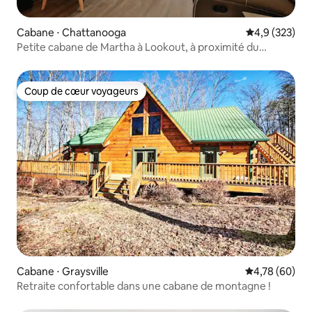
Cabane ⋅ Chattanooga
Évaluation mo
4,9 (323)
Petite cabane de Martha à Lookout, à proximité du
centre-ville
Coup de cœur voyageurs
Coup de cœur voyageurs
Cabane ⋅ Graysville
Évaluation mo
4,78 (60)
Retraite confortable dans une cabane de montagne !