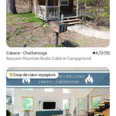
Cabane ⋅ Chattanooga
Évaluation mo
4,73 (15)
Raccoon Mountain Rustic Cabin in Campground
Coup de cœur voyageurs
Coups de cœur voyageurs les plus appréciés