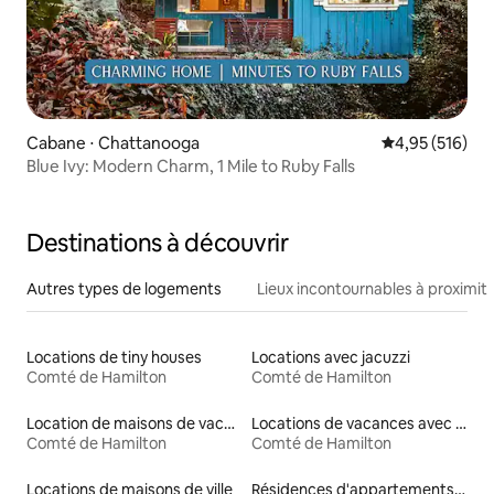
Cabane ⋅ Chattanooga
Évaluation moy
4,95 (516)
Blue Ivy: Modern Charm, 1 Mile to Ruby Falls
Destinations à découvrir
Autres types de logements
Lieux incontournables à proximit
Locations de tiny houses
Locations avec jacuzzi
Comté de Hamilton
Comté de Hamilton
Location de maisons de vacances
Locations de vacances avec piscine
Comté de Hamilton
Comté de Hamilton
Locations de maisons de ville
Résidences d'appartements en location