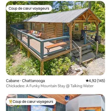
Coup de cœur voyageurs
Coup de cœur voyageurs
Cabane ⋅ Chattanooga
Évaluation moy
4,92 (145)
Chickadee: A Funky Mountain Stay @ Talking Water
Coup de cœur voyageurs
Coups de cœur voyageurs les plus appréciés