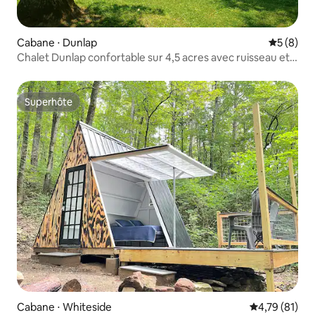
Cabane ⋅ Dunlap
Évaluatio
5 (8)
Chalet Dunlap confortable sur 4,5 acres avec ruisseau et
aire de jeux
Superhôte
Superhôte
Cabane ⋅ Whiteside
Évaluation mo
4,79 (81)