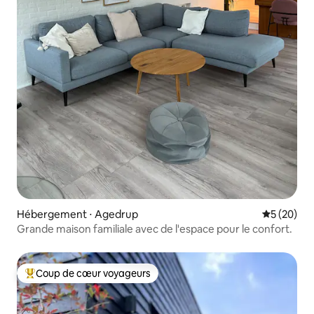
Hébergement ⋅ Agedrup
Évaluation
5 (20)
Grande maison familiale avec de l'espace pour le confort.
Coup de cœur voyageurs
Coups de cœur voyageurs les plus appréciés