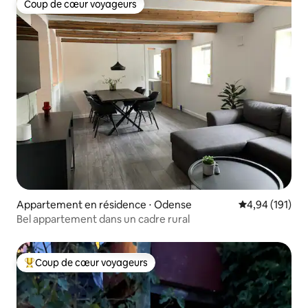
Coup de cœur voyageurs
Coup de cœur voyageurs
Appartement en résidence ⋅ Odense
Évaluation moy
4,94 (191)
Bel appartement dans un cadre rural
Coup de cœur voyageurs
Coups de cœur voyageurs les plus appréciés