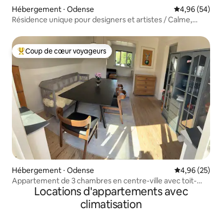
Hébergement ⋅ Odense
Évaluation mo
4,96 (54)
Résidence unique pour designers et artistes / Calme,
confort et présence
Coup de cœur voyageurs
Coups de cœur voyageurs les plus appréciés
Hébergement ⋅ Odense
Évaluation mo
4,96 (25)
Appartement de 3 chambres en centre-ville avec toit-
Locations d'appartements avec
terrasse
climatisation