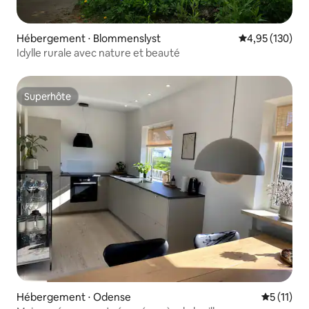
Hébergement ⋅ Blommenslyst
Évaluation moy
4,95 (130)
Idylle rurale avec nature et beauté
Superhôte
Superhôte
Hébergement ⋅ Odense
Évaluatio
5 (11)