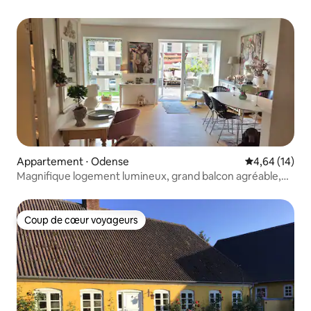
Appartement ⋅ Odense
Évaluation mo
4,64 (14)
Magnifique logement lumineux, grand balcon agréable,
emplacement unique.
Coup de cœur voyageurs
Coup de cœur voyageurs