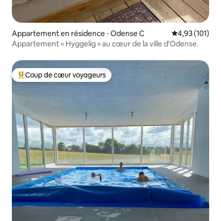
Appartement en résidence ⋅ Odense C
Évaluation moy
4,93 (101)
Appartement « Hyggelig » au cœur de la ville d'Odense.
Coup de cœur voyageurs
Coups de cœur voyageurs les plus appréciés