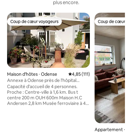
plus encore.
Coup de cœur voyageurs
Coup de cœur vo
Coup de cœur voyageurs
Coup de cœur vo
Maison d'hôtes ⋅ Odense
Évaluation moyenne sur la base
4,85 (111)
Annexe à Odense près de l'hôpital
universitaire d'Odense et du centre 4
Capacité d'accueil de 4 personnes.
couchages
Proche : Centre-ville à 1,6 km. Bus t
centre 200 m OUH 600m Maison H.C
Andersen 2,8 km Musée ferroviaire à 4
km Zoo à 150 m Restaurants : Niro Sushi
& wok, hamburger de Chicago, pizza
Mamas, sushis de bar, plats indiens à
emporter. Shopping à 300 m. Golf
Appartement ⋅ O
d'aventure à 1,5 km Aire de jeux de 200