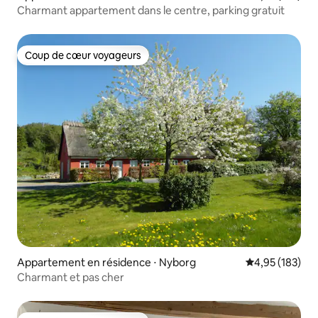
Charmant appartement dans le centre, parking gratuit
Coup de cœur voyageurs
Coup de cœur voyageurs
Appartement en résidence ⋅ Nyborg
Évaluation moy
4,95 (183)
Charmant et pas cher