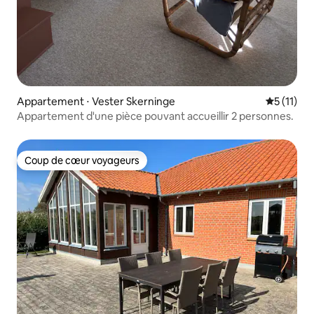
Appartement ⋅ Vester Skerninge
Évaluatio
5 (11)
Appartement d'une pièce pouvant accueillir 2 personnes.
Coup de cœur voyageurs
Coup de cœur voyageurs