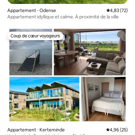
Appartement ⋅ Odense
Évaluation mo
4,83 (72)
Appartement idyllique et calme. À proximité de la ville
Coup de cœur voyageurs
Coup de cœur voyageurs
Appartement ⋅ Kerteminde
Évaluation mo
4,96 (25)