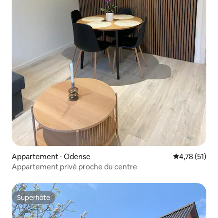
Appartement ⋅ Odense
Évaluation mo
4,78 (51)
Appartement privé proche du centre
Superhôte
Superhôte