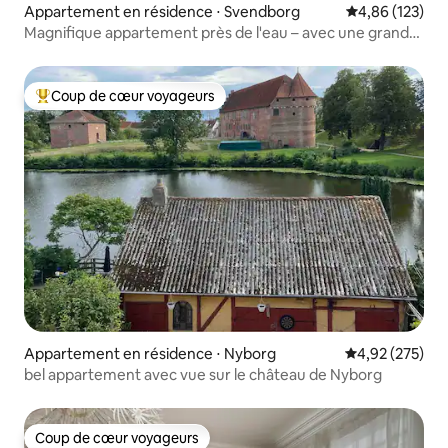
Appartement en résidence ⋅ Svendborg
Évaluation moy
4,86 (123)
Magnifique appartement près de l'eau – avec une grande
terrasse
Coup de cœur voyageurs
Coups de cœur voyageurs les plus appréciés
Appartement en résidence ⋅ Nyborg
Évaluation moy
4,92 (275)
bel appartement avec vue sur le château de Nyborg
Coup de cœur voyageurs
Coup de cœur voyageurs