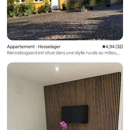
Appartement ⋅ Hesselager
Évaluation mo
4,94 (32)
Rønnebogaard est situé dans une idylle rurale au milieu
d'une belle nature