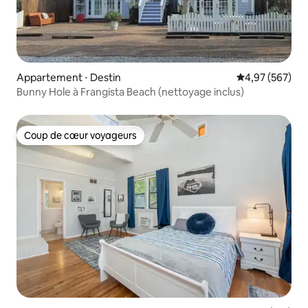
Appartement ⋅ Destin
Évaluation moy
4,97 (567)
Bunny Hole à Frangista Beach (nettoyage inclus)
Coup de cœur voyageurs
Coup de cœur voyageurs