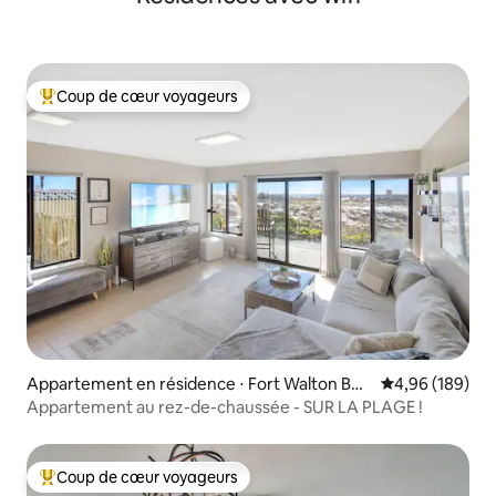
Coup de cœur voyageurs
Coups de cœur voyageurs les plus appréciés
Appartement en résidence ⋅ Fort Walton Bea
Évaluation moy
4,96 (189)
ch
Appartement au rez-de-chaussée - SUR LA PLAGE !
Coup de cœur voyageurs
Coups de cœur voyageurs les plus appréciés