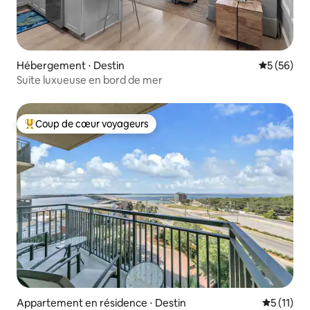
Hébergement ⋅ Destin
Évaluation
5 (56)
Suite luxueuse en bord de mer
Coup de cœur voyageurs
Coups de cœur voyageurs les plus appréciés
Appartement en résidence ⋅ Destin
Évaluatio
5 (11)