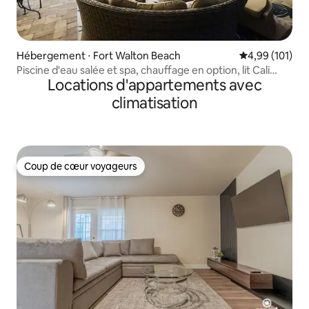
Hébergement ⋅ Fort Walton Beach
Évaluation moy
4,99 (101)
Piscine d'eau salée et spa, chauffage en option, lit Cali
Locations d'appartements avec
King, plage à 4 minutes
climatisation
Coup de cœur voyageurs
Coup de cœur voyageurs