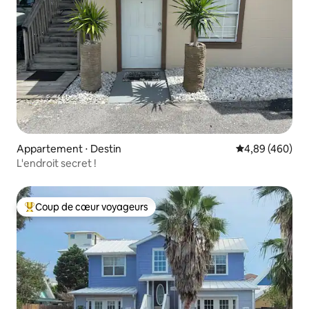
Appartement ⋅ Destin
Évaluation moy
4,89 (460)
L'endroit secret !
Coup de cœur voyageurs
Coups de cœur voyageurs les plus appréciés