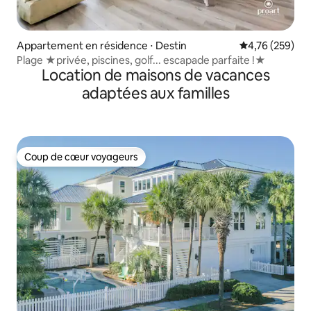
Appartement en résidence ⋅ Destin
Évaluation moy
4,76 (259)
Plage ★privée, piscines, golf... escapade parfaite !★
Location de maisons de vacances
adaptées aux familles
Coup de cœur voyageurs
Coup de cœur voyageurs