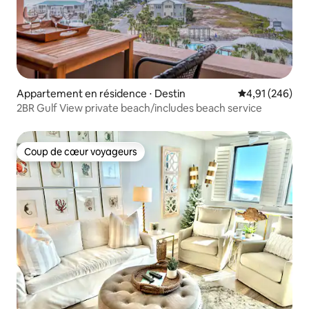
Appartement en résidence ⋅ Destin
Évaluation moy
4,91 (246)
2BR Gulf View private beach/includes beach service
Coup de cœur voyageurs
Coup de cœur voyageurs