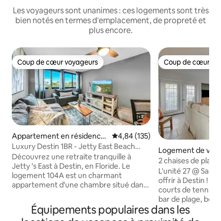
Les voyageurs sont unanimes : ces logements sont très
bien notés en termes d'emplacement, de propreté et
plus encore.
Coup de cœur voyageurs
Coup de cœur vo
Coup de cœur voyageurs
Coup de cœur vo
Appartement en résidence
Évaluation moyenne sur la base 
4,84 (135)
⋅ Destin
Luxury Destin 1BR - Jetty East Beach
Logement de vaca
Resort Condo
Découvrez une retraite tranquille à
stin
2 chaises de plage 
Jetty 's East à Destin, en Floride. Le
Sandpiper Cove
L'unité 27 @ Sandp
logement 104A est un charmant
offrir à Destin ! 5 p
appartement d'une chambre situé dans
courts de tennis, 
ce complexe en bord de mer. Profitez
bar de plage, beach
d'un accès direct à la plage à quelques
Équipements populaires dans les
de neuf trous GRATU
pas. Détendez-vous dans le salon
dispose d'une gran