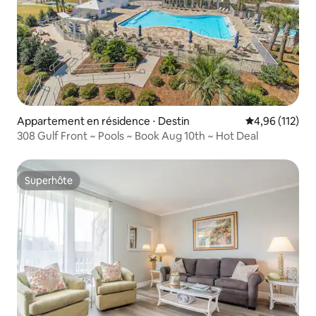
Appartement en résidence ⋅ Destin
Évaluation moy
4,96 (112)
308 Gulf Front ~ Pools ~ Book Aug 10th ~ Hot Deal
Superhôte
Superhôte