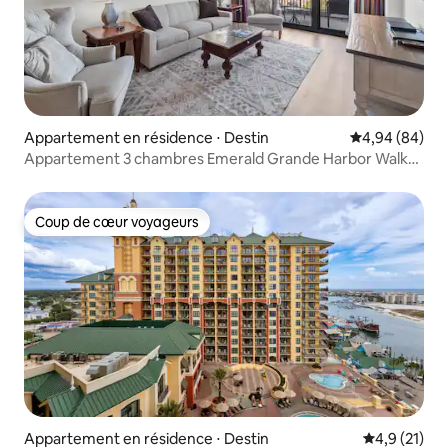
Appartement en résidence ⋅ Destin
Évaluation mo
4,94 (84)
Appartement 3 chambres Emerald Grande Harbor Walk
(Crab Island)
Coup de cœur voyageurs
Coup de cœur voyageurs
Appartement en résidence ⋅ Destin
Évaluation m
4,9 (21)