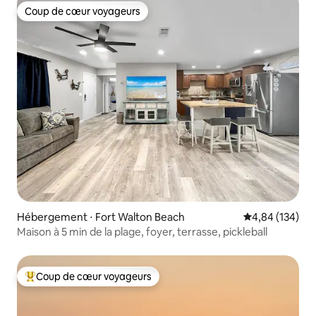
Coup de cœur voyageurs
Coup de cœur voyageurs
Hébergement ⋅ Fort Walton Beach
Évaluation moy
4,84 (134)
Maison à 5 min de la plage, foyer, terrasse, pickleball
Coup de cœur voyageurs
Coups de cœur voyageurs les plus appréciés