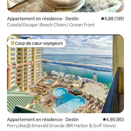
Appartement en résidence ⋅ Destin
Évaluation moy
4,88 (139)
Coastal Escape l Beach Chairs | Ocean Front
Coup de cœur voyageurs
Coups de cœur voyageurs les plus appréciés
Appartement en résidence ⋅ Destin
Évaluation mo
4,95 (80)
Perrydise@ Emerald Grande 3BR Harbor & Gulf Views!