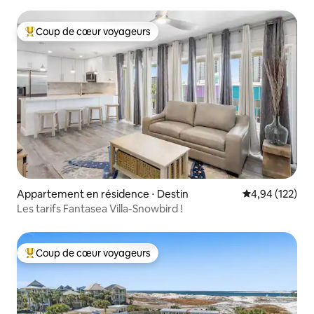
Coup de cœur voyageurs
Coups de cœur voyageurs les plus appréciés
Appartement en résidence ⋅ Destin
Évaluation moy
4,94 (122)
Les tarifs Fantasea Villa-Snowbird !
Coup de cœur voyageurs
Coups de cœur voyageurs les plus appréciés