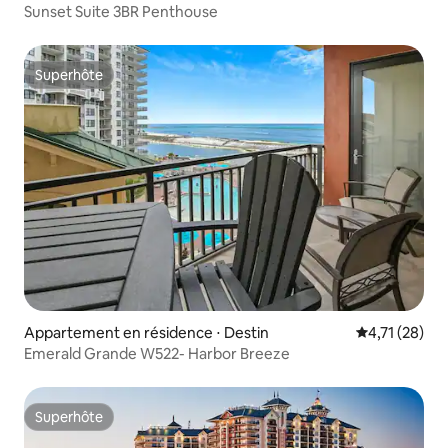
Sunset Suite 3BR Penthouse
Superhôte
Superhôte
Appartement en résidence ⋅ Destin
Évaluation mo
4,71 (28)
Emerald Grande W522- Harbor Breeze
Superhôte
Superhôte