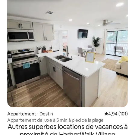
Appartement ⋅ Destin
Évaluation moy
4,94 (101)
Appartement de luxe à 5 min à pied de la plage
Autres superbes locations de vacances à
proximité de HarborWalk Village