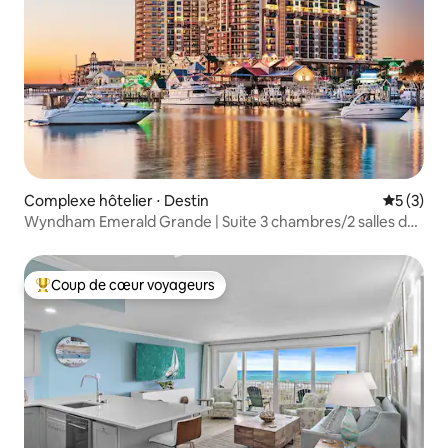
Complexe hôtelier ⋅ Destin
Évaluatio
5 (3)
Wyndham Emerald Grande | Suite 3 chambres/2 salles de
bain avec lit King
Coup de cœur voyageurs
Coups de cœur voyageurs les plus appréciés