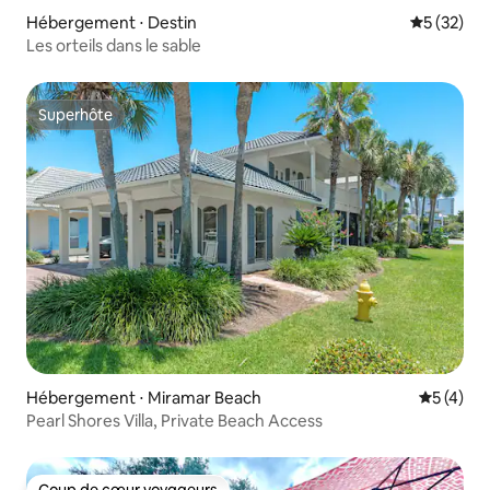
Hébergement ⋅ Destin
Évaluation
5 (32)
Les orteils dans le sable
Superhôte
Superhôte
Hébergement ⋅ Miramar Beach
Évaluatio
5 (4)
Pearl Shores Villa, Private Beach Access
Coup de cœur voyageurs