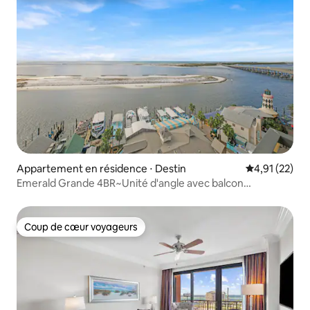
Appartement en résidence ⋅ Destin
Évaluation mo
4,91 (22)
Emerald Grande 4BR~Unité d'angle avec balcon
enveloppant
Coup de cœur voyageurs
Coup de cœur voyageurs