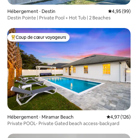
Hébergement ⋅ Destin
Évaluation mo
4,95 (99)
Destin Pointe | Private Pool + Hot Tub | 2 Beaches
Coup de cœur voyageurs
Coups de cœur voyageurs les plus appréciés
Hébergement ⋅ Miramar Beach
Évaluation moy
4,97 (126)
Private POOL- Private Gated beach access-backyard