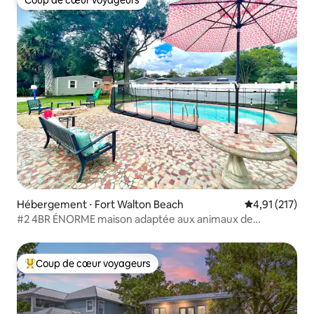
Coup de cœur voyageurs
Hébergement ⋅ Fort Walton Beach
Évaluation moy
4,91 (217)
#2 4BR ÉNORME maison adaptée aux animaux de
compagnie loin de la neige !
Coup de cœur voyageurs
Coups de cœur voyageurs les plus appréciés