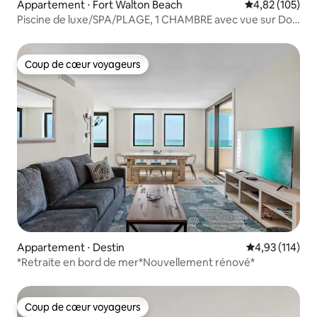
Appartement ⋅ Fort Walton Beach
Évaluation moy
4,82 (105)
Piscine de luxe/SPA/PLAGE, 1 CHAMBRE avec vue sur Dol,
CUISINE complète
Coup de cœur voyageurs
Coup de cœur voyageurs
Appartement ⋅ Destin
Évaluation moy
4,93 (114)
*Retraite en bord de mer*Nouvellement rénové*
Coup de cœur voyageurs
Coup de cœur voyageurs