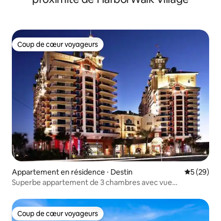
Coup de cœur voyageurs
Coup de cœur voyageurs
Appartement en résidence ⋅ Destin
Évaluation
5 (29)
Superbe appartement de 3 chambres avec vue
imprenable.
Coup de cœur voyageurs
Coup de cœur voyageurs