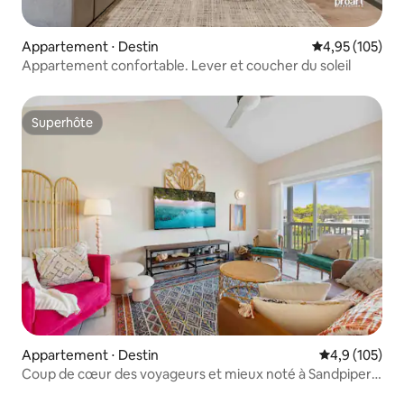
Appartement ⋅ Destin
Évaluation moy
4,95 (105)
Appartement confortable. Lever et coucher du soleil
Superhôte
Superhôte
Appartement ⋅ Destin
Évaluation mo
4,9 (105)
Coup de cœur des voyageurs et mieux noté à Sandpiper
Cove !