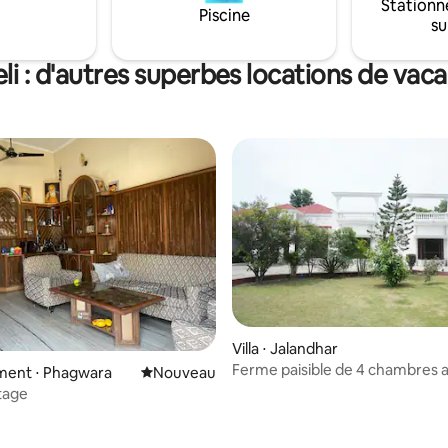
Stationn
Piscine
su
li : d'autres superbes locations de vac
Villa ⋅ Jalandhar
Ferme paisible de 4 chambres 
ent ⋅ Phagwara
Nouvel hébergement
Nouveau
piscine
tage