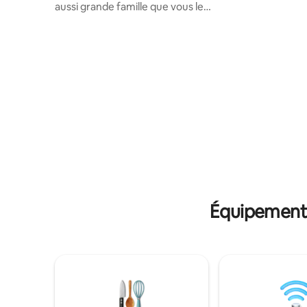
aussi grande famille que vous le
tapisserie
souhaitez et profitez de votre temps @
Profitez 
gopal nagar Jalandhar. Remarque : la villa
de la vie 
se trouve à l'intérieur de la voie.
détendiez
Récemment construit. Jeux en plein air
que vous e
comme-Badminton, cricket et basket-
locales, 
ball, etc. Zone de pelouse où vous
charme. C
pouvez faire la fête jusqu'à 70
demeure 
personnes. Profitez de votre séjour dans
un quartier de Punjab de style ancien
avec des équipements de luxe.
Remarque : la villa se trouve dans la ruelle
à l'intérieur de gopal nagar. Vous seriez
étonné de voir une telle propriété de
luxe.
Équipements 