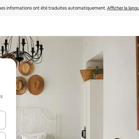
nes informations ont été traduites automatiquement. 
Afficher la lang
es
hes vers le haut et vers le bas pour les parcourir ou en appuyant et en fai