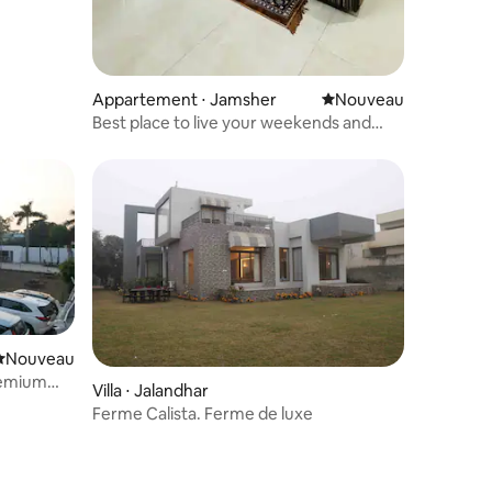
Appartement ⋅ Jamsher
Nouvel hébergement
Nouveau
Best place to live your weekends and
holidays
Nouvel hébergement
Nouveau
remium
Villa ⋅ Jalandhar
Ferme Calista. Ferme de luxe