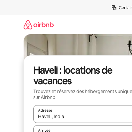
Aller
Certai
directement
au
contenu
Haveli : locations de
vacances
Trouvez et réservez des hébergements uniqu
sur Airbnb
Adresse
Lorsque les résultats s'affichent, utilisez les flèc
Arrivée