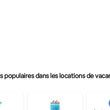
amusantes. J'ai adoré organise
 culturelle vibrante de la région.
souvenirs d'anniversaire en am
du confort moderne au milieu
famille. L'ambiance romantique
à Haveli. Que vous vous
simplement enchanteresse, ce 
 dans un cadre luxuriant ou
fait une merveilleuse escapade
xploriez les attractions
couples qui cherchent à passer
chaque moment ici est rempli de
moments de qualité ensemble.
réez des souvenirs dans cette
enchanteresse !
populaires dans les locations de vaca