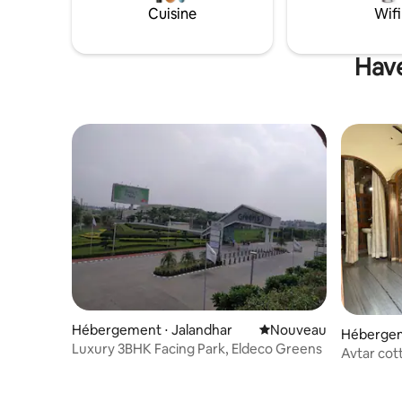
Cuisine
Wifi
Have
Hébergement ⋅ Jalandhar
Nouvel hébergement
Nouveau
Hébergem
Luxury 3BHK Facing Park, Eldeco Greens
Avtar cot