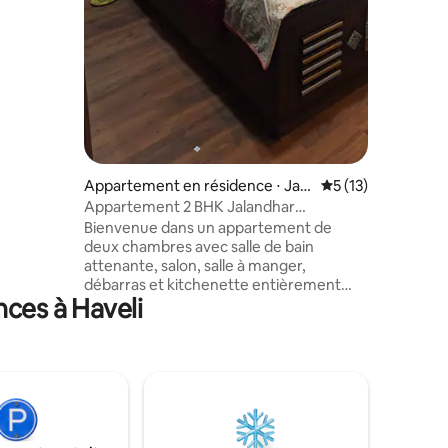
r des
is ou en
 est tout
qui en
 pour les
 des
Appartement en résidence ⋅ Jala
Évaluation moyenne
5 (13)
ndhar
Appartement 2 BHK Jalandhar
(Confortable et paisible)
Bienvenue dans un appartement de
deux chambres avec salle de bain
attenante, salon, salle à manger,
débarras et kitchenette entièrement
nces à Haveli
équipée, parfait pour les familles, les
amis, les touristes ou les voyageurs
d'affaires. Profitez d'un aménagement
spacieux avec un balcon privé pour se
reposer et se ressourcer. Équipé
d'installations modernes, y compris une
connexion Wi-Fi , un mobilier
confortable. Notre appartement 2BHK