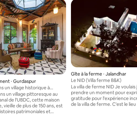
Gîte à la ferme ⋅ Jalandhar
Le NID (Villa ferme B&K)
ent ⋅ Gurdaspur
La villa de ferme NID Je voulais juste
s un village historique à
prendre un moment pour expr
| Pipal Haveli
ns un village pittoresque au
gratitude pour l'expérience inc
anal de l'UBDC, cette maison
de la villa de ferme. C'est le lie
, vieille de plus de 150 ans, est
ur la base de 58 commentaires : 4,9 sur 5
des événements, des fêtes et 
istoires patrimoniales et
rassemblements de toutes sort
nelles. Entrez dans ce charmant
piscine ajoute une touche
aix, où l'élégance rustique
rafraîchissante, ce qui la rend i
des intérieurs accueillants,
les fêtes de piscine et ces soir
tant à vous immerger dans la