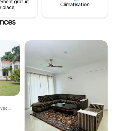
ement gratuit
assure un séjour sans tracas. Situé sur
Climatisation
r place
l'autoroute Hosiarpur . L'aéroport
d'Adampur est à 18 km et la même route
mène vers l'Himachal Pradesh pour le
ances
tourisme.
avec