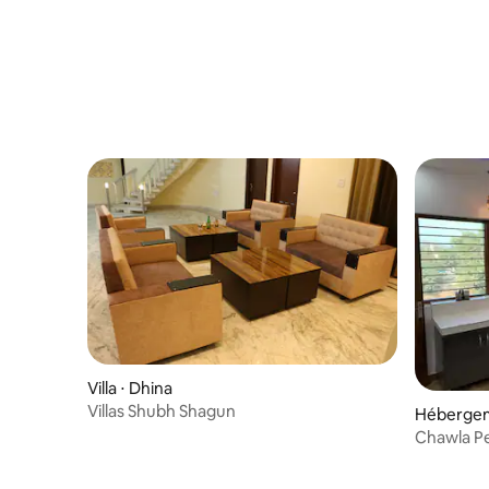
Villa ⋅ Dhina
Villas Shubh Shagun
Hébergem
Chawla P