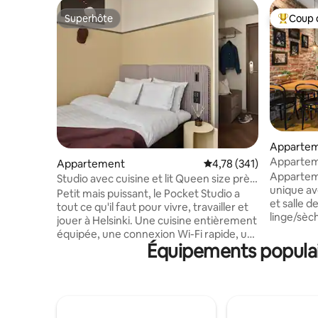
Superhôte
Coup 
Superhôte
Coups de
Apparte
Apparteme
Appartement
Évaluation moyenne sur
4,78 (341)
superbe 
Apparteme
Studio avec cuisine et lit Queen size près
unique av
du parc de la ville
Petit mais puissant, le Pocket Studio a
et salle d
tout ce qu'il faut pour vivre, travailler et
linge/sèch
jouer à Helsinki. Une cuisine entièrement
cœur d'Hel
équipée, une connexion Wi-Fi rapide, un
20 m2. Cuisine entièrement équipée
Équipements populair
lit haut de gamme Matri, une entrée sans
avec tabl
clé et des détails de design finlandais
La chambre
sélectionnés qui apportent du confort
King Size
avec un côté cool. Parfait pour les
lit, d'une
voyageurs en solo ou les couples qui
barre de 
voyagent léger mais qui vivent grand.