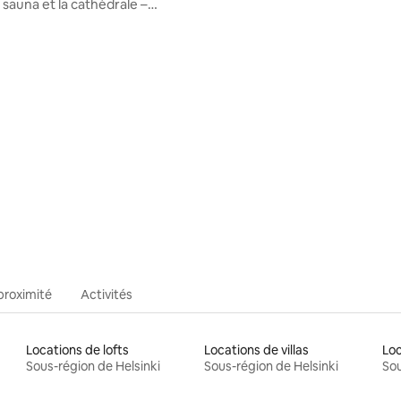
 sauna et la cathédrale –
nt idéal à Helsinki
 la base de 53 commentaires : 4,94 sur 5
proximité
Activités
Locations de lofts
Locations de villas
Loc
Sous-région de Helsinki
Sous-région de Helsinki
Sou