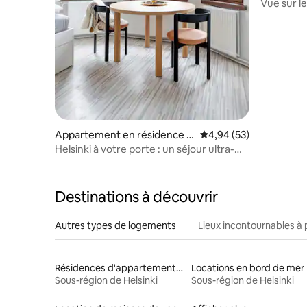
Vue sur le
Emplaceme
Appartement en résidence ⋅
Évaluation moyenne sur
4,94 (53)
Helsinki
Helsinki à votre porte : un séjour ultra-
central
Destinations à découvrir
Autres types de logements
Lieux incontournables à 
Résidences d'appartements en location
Locations en bord de mer
Sous-région de Helsinki
Sous-région de Helsinki