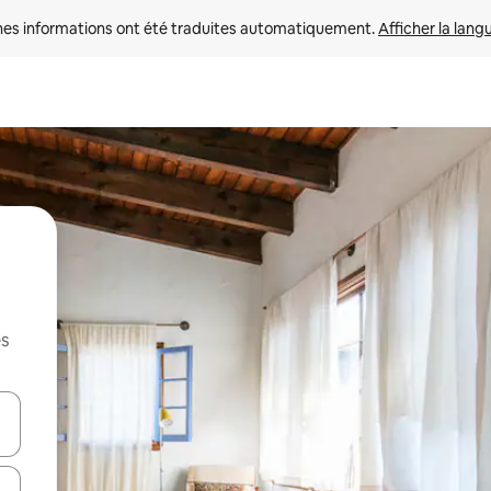
nes informations ont été traduites automatiquement. 
Afficher la lang
es
hes vers le haut et vers le bas pour les parcourir ou en appuyant et en fai