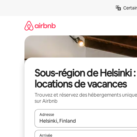
Aller
Certai
directement
au
contenu
Sous-région de Helsinki :
locations de vacances
Trouvez et réservez des hébergements uniqu
sur Airbnb
Adresse
Lorsque les résultats s'affichent, utilisez les flèc
Arrivée