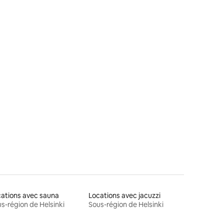
complète et lit King Size
ations avec sauna
Locations avec jacuzzi
s-région de Helsinki
Sous-région de Helsinki