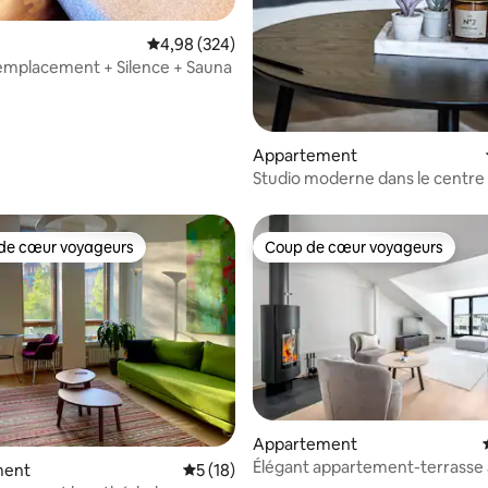
Évaluation moyenne sur la base de 324 commen
4,98 (324)
emplacement + Silence + Sauna
Appartement
Studio moderne dans le centre 
- Arrivée autonome
de cœur voyageurs
Coup de cœur voyageurs
 cœur voyageurs les plus appréciés
Coup de cœur voyageurs
Appartement
Élégant appartement-terrasse 
ment
Évaluation moyenne sur la base de 18 co
5 (18)
Punavuori