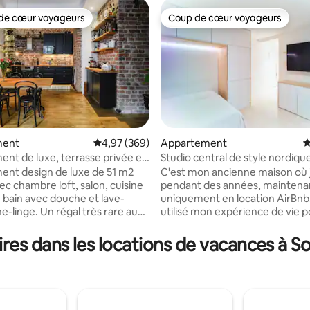
de cœur voyageurs
Coup de cœur voyageurs
 cœur voyageurs les plus appréciés
Coup de cœur voyageurs
ment
Évaluation moyenne sur la base de 369 commen
4,97 (369)
Appartement
É
nt de luxe, terrasse privée et
Studio central de style nordiqu
 la base de 341 commentaires : 4,78 sur 5
emplacement central
nt design de luxe de 51 m2
C'est mon ancienne maison où j
ec chambre loft, salon, cuisine
pendant des années, maintena
e bain avec douche et lave-
uniquement en location AirBnb.
e-linge. Un régal très rare au
utilisé mon expérience de vie p
sinki : terrasse privée de
concevoir et le rénover entiè
pour vous offrir une vie facile 
es dans les locations de vacances à So
e à manger pour 4 personnes.
les appareils modernes et une
 loft dispose d'un grand lit
ergonomie multifonctionnelle 
. Le salon dispose d'un canapé-
pensée. L'appartement est situé
 télévision de 55 pouces et d'une
littéralement dans le centre d'H
son Sonos Beam. Salle de bain
Tout ce dont vous avez besoin 