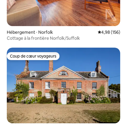
Hébergement ⋅ Norfolk
Évaluation moy
4,98 (156)
Cottage à la frontière Norfolk/Suffolk
Coup de cœur voyageurs
Coup de cœur voyageurs