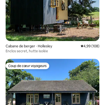
Cabane de berger ⋅ Hollesley
Évaluation moy
4,99 (108)
Enclos secret, hutte isolée
Coup de cœur voyageurs
Coup de cœur voyageurs