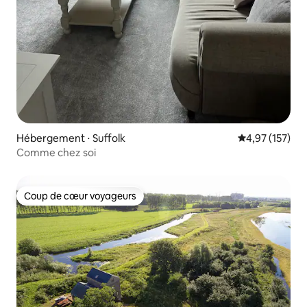
Hébergement ⋅ Suffolk
Évaluation moy
4,97 (157)
Comme chez soi
Coup de cœur voyageurs
Coup de cœur voyageurs