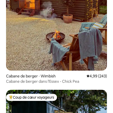
Cabane de berger ⋅ Wimbish
Évaluation moy
4,99 (243)
Cabane de berger dans l'Essex - Chick Pea
Coup de cœur voyageurs
Coups de cœur voyageurs les plus appréciés