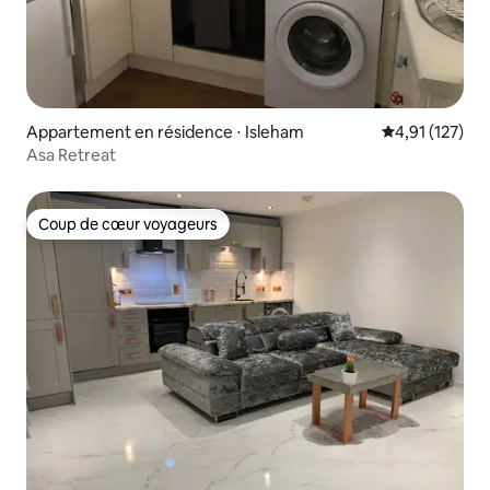
Appartement en résidence ⋅ Isleham
Évaluation moy
4,91 (127)
Asa Retreat
Coup de cœur voyageurs
Coup de cœur voyageurs