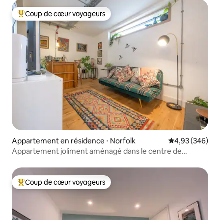
Coup de cœur voyageurs
Coups de cœur voyageurs les plus appréciés
Appartement en résidence ⋅ Norfolk
Évaluation moy
4,93 (346)
Appartement joliment aménagé dans le centre de
Norwich
Coup de cœur voyageurs
Coups de cœur voyageurs les plus appréciés