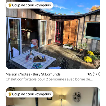
Coup de cœur voyageurs
Coups de cœur voyageurs les plus appréciés
Maison d'hôtes ⋅ Bury St Edmunds
Évaluation 
5 (177)
Chalet confortable pour 2 personnes avec borne de
recharge électrique
Coup de cœur voyageurs
Coups de cœur voyageurs les plus appréciés