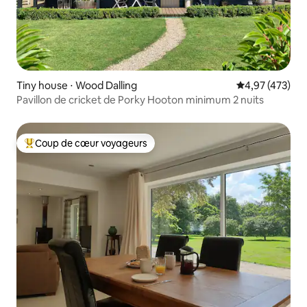
Tiny house ⋅ Wood Dalling
Évaluation moy
4,97 (473)
Pavillon de cricket de Porky Hooton minimum 2 nuits
Coup de cœur voyageurs
Coups de cœur voyageurs les plus appréciés