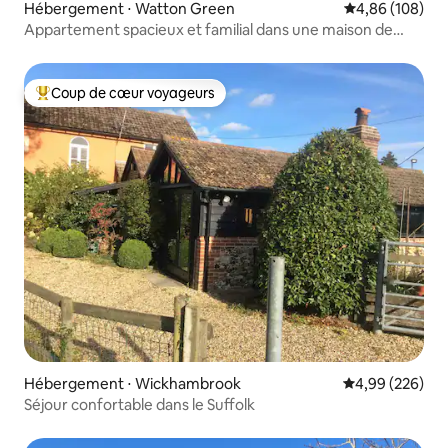
Hébergement ⋅ Watton Green
Évaluation moy
4,86 (108)
Appartement spacieux et familial dans une maison de
campagne
Coup de cœur voyageurs
Coups de cœur voyageurs les plus appréciés
Hébergement ⋅ Wickhambrook
Évaluation moy
4,99 (226)
Séjour confortable dans le Suffolk