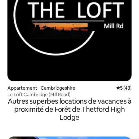
Appartement ⋅ Cambridgeshire
Évaluation
5 (43)
Le Loft Cambridge (Mill Road)
Autres superbes locations de vacances à
proximité de Forêt de Thetford High
Lodge