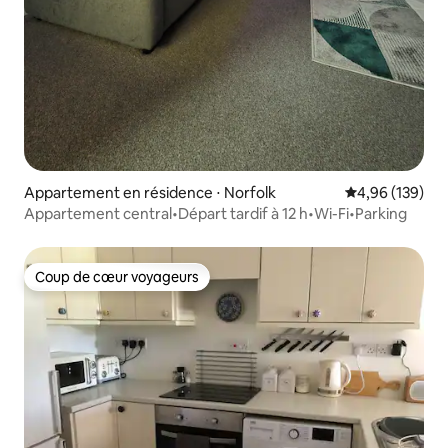
Appartement en résidence ⋅ Norfolk
Évaluation moy
4,96 (139)
Appartement central•Départ tardif à 12 h•Wi-Fi•Parking
Coup de cœur voyageurs
Coup de cœur voyageurs