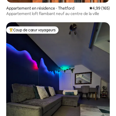
Appartement en résidence ⋅ Thetford
Évaluation moy
4,99 (165)
Appartement loft flambant neuf au centre de la ville
Coup de cœur voyageurs
Coups de cœur voyageurs les plus appréciés