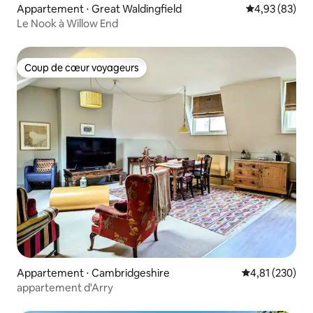
Appartement ⋅ Great Waldingfield
Évaluation mo
4,93 (83)
Le Nook à Willow End
Coup de cœur voyageurs
Coup de cœur voyageurs
Appartement ⋅ Cambridgeshire
Évaluation moy
4,81 (230)
appartement d'Arry