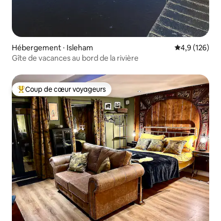
Hébergement ⋅ Isleham
Évaluation mo
4,9 (126)
Gîte de vacances au bord de la rivière
Coup de cœur voyageurs
Coups de cœur voyageurs les plus appréciés