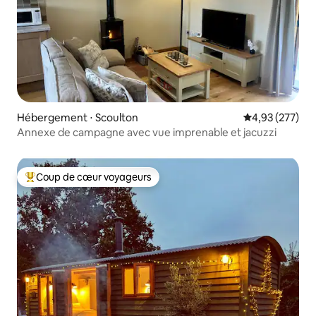
Hébergement ⋅ Scoulton
Évaluation moy
4,93 (277)
Annexe de campagne avec vue imprenable et jacuzzi
Coup de cœur voyageurs
Coups de cœur voyageurs les plus appréciés