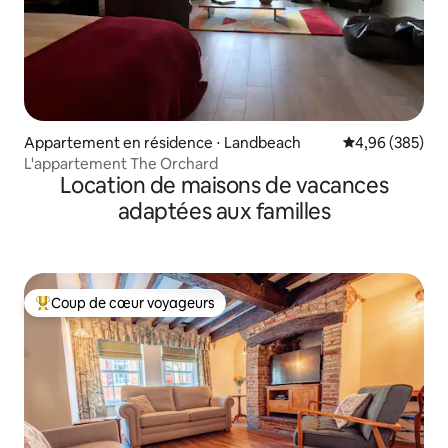
Appartement en résidence ⋅ Landbeach
Évaluation moy
4,96 (385)
L'appartement The Orchard
Location de maisons de vacances
adaptées aux familles
Coup de cœur voyageurs
Coups de cœur voyageurs les plus appréciés