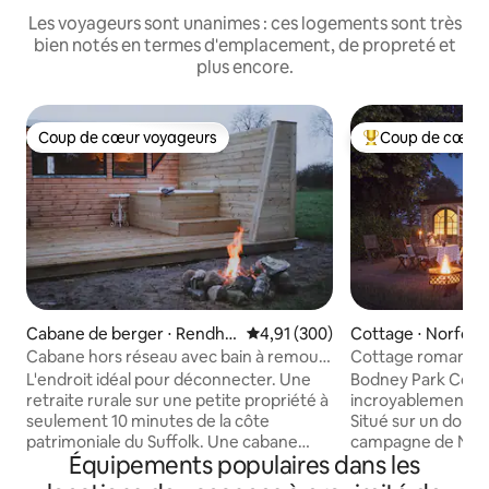
Les voyageurs sont unanimes : ces logements sont très
bien notés en termes d'emplacement, de propreté et
plus encore.
Coup de cœur voyageurs
Coup de cœur 
Coup de cœur voyageurs
Coups de cœur vo
Cabane de berger ⋅ Rendha
Évaluation moyenne sur la base 
4,91 (300)
Cottage ⋅ Norfolk
m
Cabane hors réseau avec bain à remous
Cottage romantiqu
de luxe à la ferme
parc privé
L'endroit idéal pour déconnecter. Une
Bodney Park Cott
retraite rurale sur une petite propriété à
incroyablement ro
seulement 10 minutes de la côte
Situé sur un domai
patrimoniale du Suffolk. Une cabane
campagne de Norfol
Équipements populaires dans les
avec votre propre bain à remous
récemment restau
extérieur privé : fonctionne comme un
les plus élevées, 