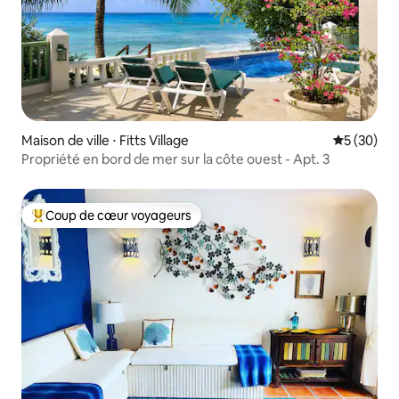
Maison de ville ⋅ Fitts Village
Évaluation
5 (30)
Propriété en bord de mer sur la côte ouest - Apt. 3
Coup de cœur voyageurs
Coups de cœur voyageurs les plus appréciés