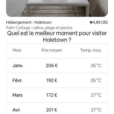
Hébergement ⋅ Holetown
Évaluation mo
4,89 (35)
Palm Cottage : calme, plage et piscine
Quel est le meilleur moment pour visiter
Holetown ?
Mois
Prix moyen
Temp. moy.
Janv.
206 €
26 °C
Févr.
192 €
26 °C
Mars
172 €
27 °C
Avr.
201 €
27 °C