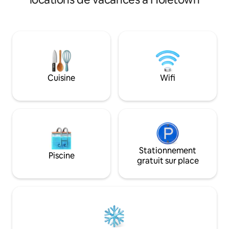
promeniez sur les 
et Speightstown. Améliorez votre séjour
célèbre côte oues
avec des avantages VIP tels que des
détendiez simplem
locations de yachts privés, une visite de
privé, vous trouver
Mount Gay Rum et des repas préparés
entre confort et 
par un chef. Que vous souhaitiez vous
retraite insulaire
détendre ou explorer, le Carlton offre le
pour un séjour sans
meilleur des deux mondes. Réservez
quelques minutes
votre escapade inoubliable à la Barbade
Cuisine
Wifi
des restaurants g
dès aujourd'hui !
mer des Caraïbes 
Détendez-vous da
et élégant.
Stationnement
Piscine
gratuit sur place