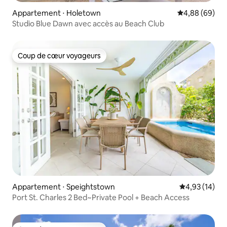
Appartement ⋅ Holetown
Évaluation mo
4,88 (69)
Studio Blue Dawn avec accès au Beach Club
Coup de cœur voyageurs
Coup de cœur voyageurs
Appartement ⋅ Speightstown
Évaluation mo
4,93 (14)
Port St. Charles 2 Bed~Private Pool + Beach Access