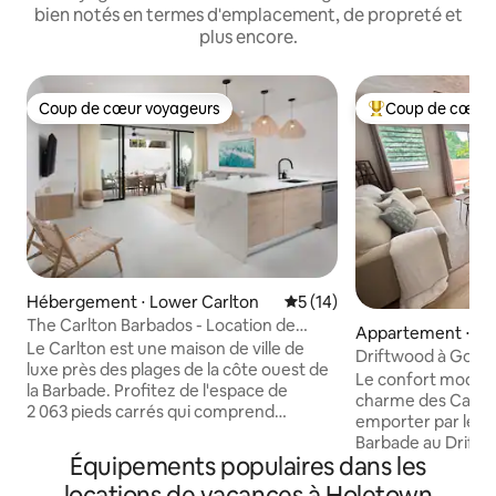
bien notés en termes d'emplacement, de propreté et
plus encore.
Coup de cœur voyageurs
Coup de cœur 
Coup de cœur voyageurs
Coups de cœur vo
Hébergement ⋅ Lower Carlton
Évaluation moyenne sur la b
5 (14)
The Carlton Barbados - Location de
Appartement ⋅ H
maison de ville de luxe
Le Carlton est une maison de ville de
Driftwood à Golde
luxe près des plages de la côte ouest de
Le confort modern
la Barbade. Profitez de l'espace de
charme des Caraïbes. Laisse
2 063 pieds carrés qui comprend
emporter par le ry
3 chambres, 3 salles de bain, une piscine
Barbade au Driftw
privée, une baignoire extérieure et un
Équipements populaires dans les
Que vous vous prél
accès facile aux restaurants, aux
grande piscine, q
locations de vacances à Holetown
magasins et à la vie nocturne à Holetown