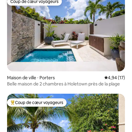
Coup de cœur voyageurs
Coup de cœur voyageurs
Maison de ville ⋅ Porters
Évaluation mo
4,94 (17)
Belle maison de 2 chambres à Holetown près de la plage
Coup de cœur voyageurs
Coups de cœur voyageurs les plus appréciés