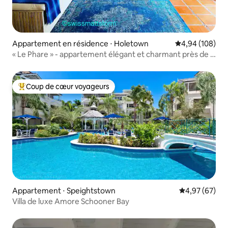
Appartement en résidence ⋅ Holetown
Évaluation moy
4,94 (108)
« Le Phare » - appartement élégant et charmant près de la
plage
Coup de cœur voyageurs
Coups de cœur voyageurs les plus appréciés
Appartement ⋅ Speightstown
Évaluation mo
4,97 (67)
Villa de luxe Amore Schooner Bay