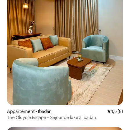
Appartement ⋅ Ibadan
Évaluation 
4,5 (8)
The Oluyole Escape – Séjour de luxe à Ibadan