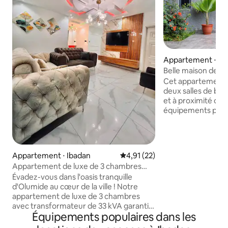
Appartement ⋅ Ib
Belle maison de 2 
bain à Oluyole Est
Cet appartement 
deux salles de bain
et à proximité des
équipements publics tel
de conduite Shoprite 15 min Voie
express Lagos Iba
Bank 20 min Gare f
Aéroport d'Ibadan 30 min R
Appartement ⋅ Ibadan
Évaluation moyenne sur la base
4,91 (22)
bars, supermarché à 15 mi
Appartement de luxe de 3 chambres
maison loin de ch
avec transformateur spécial
Évadez-vous dans l'oasis tranquille
alimentation élect
d'Olumide au cœur de la ville ! Notre
clin d'œil, notre 
appartement de luxe de 3 chambres
liste de toutes les 
avec transformateur de 33 kVA garantit
Ibadan. Détendez
Équipements populaires dans les
une alimentation électrique
logement calme, p
ininterrompue. Détendez-vous avec