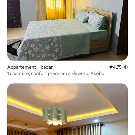
Appartement ⋅ Ibadan
Évaluation m
4,75 (4)
1 chambre, confort premium à Elewuro, Akobo