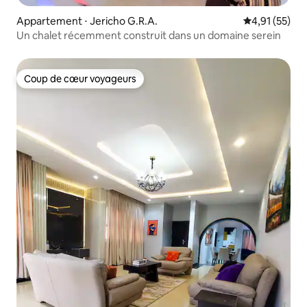
Appartement ⋅ Jericho G.R.A.
Évaluation mo
4,91 (55)
Un chalet récemment construit dans un domaine serein
Coup de cœur voyageurs
Coup de cœur voyageurs