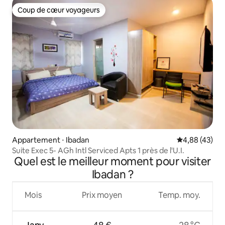
Coup de cœur voyageurs
Coup de cœur voyageurs
Appartement ⋅ Ibadan
Évaluation mo
4,88 (43)
Suite Exec 5- AGh Intl Serviced Apts 1 près de l'U.I.
Quel est le meilleur moment pour visiter
Ibadan ?
Mois
Prix moyen
Temp. moy.