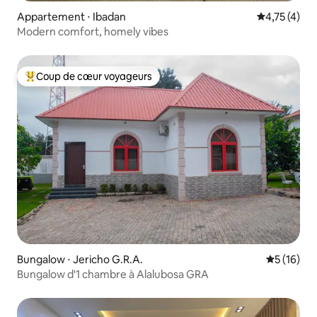
Appartement ⋅ Ibadan
Évaluation m
4,75 (4)
Modern comfort, homely vibes
Coup de cœur voyageurs
Coups de cœur voyageurs les plus appréciés
Bungalow ⋅ Jericho G.R.A.
Évaluation
5 (16)
Bungalow d'1 chambre à Alalubosa GRA