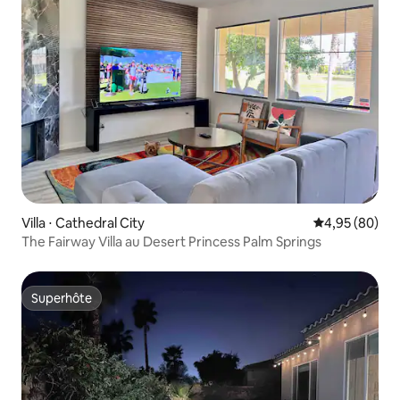
Villa ⋅ Cathedral City
Évaluation mo
4,95 (80)
The Fairway Villa au Desert Princess Palm Springs
Superhôte
Superhôte