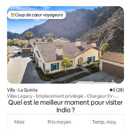
Coup de cœur voyageurs
Coups de cœur voyageurs les plus appréciés
Villa ⋅ La Quinta
Évaluation
5 (28)
Villas Legacy - Emplacement privilégié - Chargeur EV -
Quel est le meilleur moment pour visiter
Voiturette de golf
Indio ?
Mois
Prix moyen
Temp. moy.