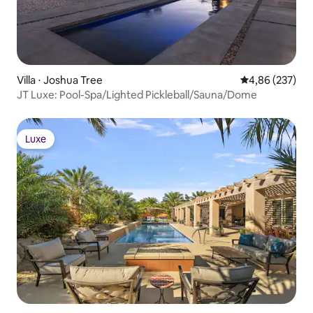
Villa ⋅ Joshua Tree
Évaluation moy
4,86 (237)
JT Luxe: Pool-Spa/Lighted Pickleball/Sauna/Dome
Luxe
Luxe