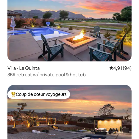
Villa ⋅ La Quinta
Évaluation mo
4,91 (94)
3BR retreat w/ private pool & hot tub
Coup de cœur voyageurs
Coups de cœur voyageurs les plus appréciés