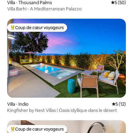
Villa ⋅ Thousand Palms
Évaluation
5 (50)
Villa Barhi - A Mediterranean Palazzo
Coup de cœur voyageurs
Coups de cœur voyageurs les plus appréciés
Villa ⋅ Indio
Évaluation
5 (12)
Kingfisher by Nest Villas | Oasis idyllique dans le désert
Coup de cœur voyageurs
Coups de cœur voyageurs les plus appréciés