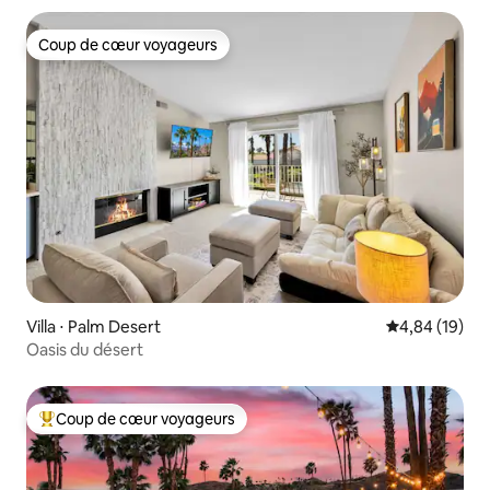
Coup de cœur voyageurs
Coup de cœur voyageurs
Villa ⋅ Palm Desert
Évaluation mo
4,84 (19)
Oasis du désert
Coup de cœur voyageurs
Coups de cœur voyageurs les plus appréciés