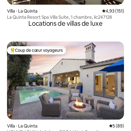
Villa ⋅ La Quinta
Évaluation moy
4,93 (151)
La Quinta Resort Spa Villa Suite, 1 chambre, lic247128
Locations de villas de luxe
Coup de cœur voyageurs
Coups de cœur voyageurs les plus appréciés
Villa ⋅ La Quinta
Évaluation
5 (89)