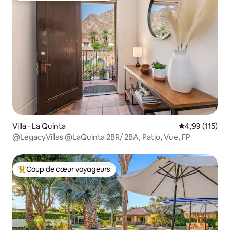
Villa ⋅ La Quinta
Évaluation moy
4,99 (115)
@LegacyVillas @LaQuinta 2BR/ 2BA, Patio, Vue, FP
Coup de cœur voyageurs
Coups de cœur voyageurs les plus appréciés