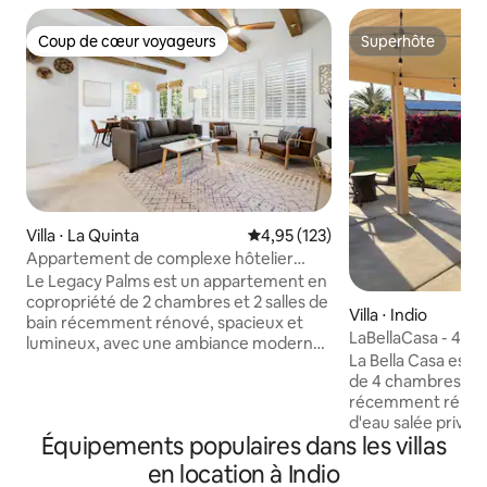
Coup de cœur voyageurs
Superhôte
Coup de cœur voyageurs
Superhôte
Villa ⋅ La Quinta
Évaluation moyenne sur la base 
4,95 (123)
Appartement de complexe hôtelier
rénové | 12 piscines + pataugeoire
Le Legacy Palms est un appartement en
copropriété de 2 chambres et 2 salles de
Villa ⋅ Indio
bain récemment rénové, spacieux et
LaBellaCasa - 4 cha
lumineux, avec une ambiance moderne
grande piscine et 
La Bella Casa est
du désert californien. Les portes-
de 4 chambres et 3
fenêtres s'ouvrent sur un grand balcon
récemment rénové
privé avec coin repas et salon, donnant
d'eau salée privée
sur le terrain luxuriant de la villa et les
Équipements populaires dans les villas
premiers voyageur
fontaines. Il dispose d'une cuisine
maison propre ave
complète avec de nouveaux appareils
en location à Indio
offrir. Que vous s