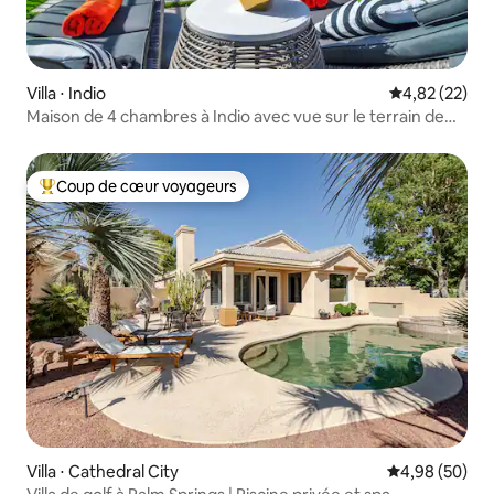
Villa ⋅ Indio
Évaluation mo
4,82 (22)
Maison de 4 chambres à Indio avec vue sur le terrain de
golf, piscine et spa !
Coup de cœur voyageurs
Coups de cœur voyageurs les plus appréciés
Villa ⋅ Cathedral City
Évaluation mo
4,98 (50)