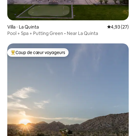
Villa ⋅ La Quinta
Évaluation mo
4,93 (27)
Pool + Spa + Putting Green • Near La Quinta
Coup de cœur voyageurs
Coups de cœur voyageurs les plus appréciés