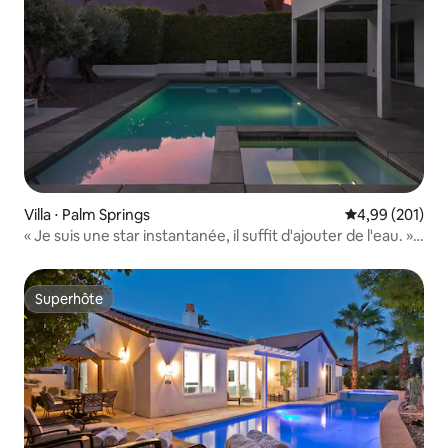
Villa ⋅ Palm Springs
Évaluation moy
4,99 (201)
« Je suis une star instantanée, il suffit d'ajouter de l'eau. »
David Bowie
Superhôte
Superhôte