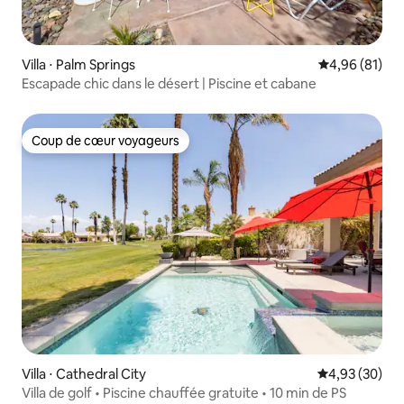
Villa ⋅ Palm Springs
Évaluation mo
4,96 (81)
Escapade chic dans le désert | Piscine et cabane
Coup de cœur voyageurs
Coup de cœur voyageurs
Villa ⋅ Cathedral City
Évaluation mo
4,93 (30)
Villa de golf • Piscine chauffée gratuite • 10 min de PS