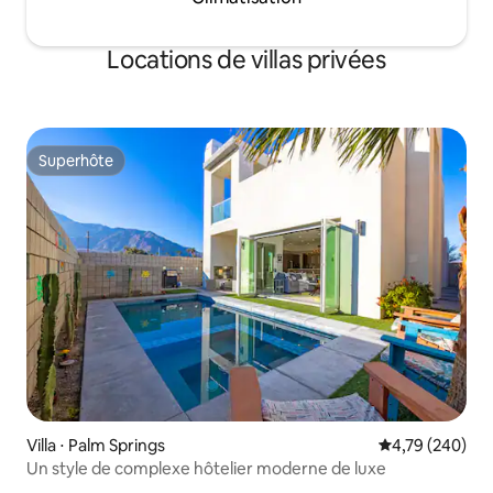
Locations de villas privées
Superhôte
Superhôte
Villa ⋅ Palm Springs
Évaluation moy
4,79 (240)
Un style de complexe hôtelier moderne de luxe