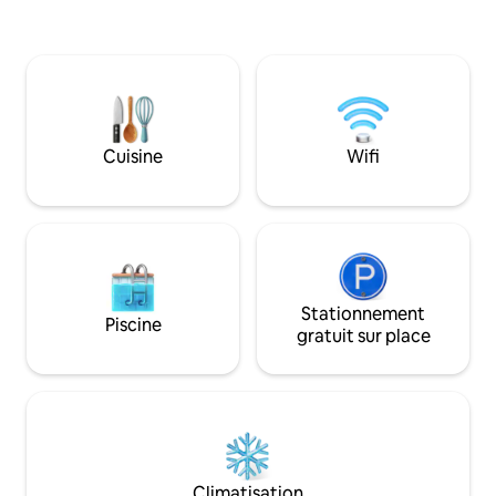
électroménagers en acier inoxydable,
ou simplement po
3 téléviseurs intelligents, un coin repas,
cette maison vous 
2 cheminées et un canapé-lit Queen Size
confortable et à l
dans le séjour. Le terrain
immense cour ver
communautaire dispose de 12 piscines
superbes équipeme
et spas chauffés, d'une salle de sport, de
située à seulement
hamacs, de grils et plus encore !
vallée de Coachell
Cuisine
Wifi
célèbre Empire Pol
la vieille ville de La Q
restaurants et des
Stationnement
Piscine
gratuit sur place
Climatisation