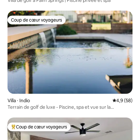
Villa de golf à Palm Springs | Piscine privée et spa
Coup de cœur voyageurs
Coup de cœur voyageurs
Villa ⋅ Indio
Évaluation m
4,9 (58)
Terrain de golf de luxe - Piscine, spa et vue sur la
montagne !
Coup de cœur voyageurs
Coups de cœur voyageurs les plus appréciés