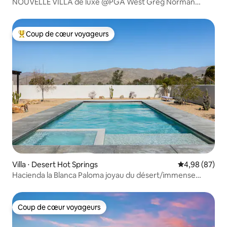
NOUVELLE VILLA de luxe @PGA West Greg Norman
GOLF COURSE
Coup de cœur voyageurs
Coups de cœur voyageurs les plus appréciés
Villa ⋅ Desert Hot Springs
Évaluation mo
4,98 (87)
Hacienda la Blanca Paloma joyau du désert/immense
piscine
Coup de cœur voyageurs
Coup de cœur voyageurs