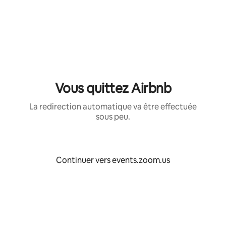
Aller
directement
au
contenu
Vous quittez Airbnb
La redirection automatique va être effectuée
sous peu.
Continuer vers events.zoom.us