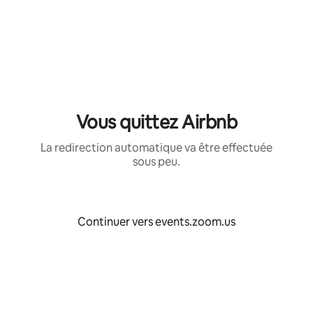
Aller
directement
au
contenu
Vous quittez Airbnb
La redirection automatique va être effectuée
sous peu.
Continuer vers events.zoom.us