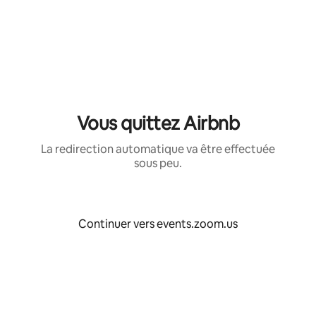
Aller
directement
au
contenu
Vous quittez Airbnb
La redirection automatique va être effectuée
sous peu.
Continuer vers events.zoom.us