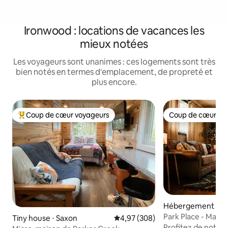
Ironwood : locations de vacances les
mieux notées
Les voyageurs sont unanimes : ces logements sont très
bien notés en termes d'emplacement, de propreté et
plus encore.
Coup de cœur voyageurs
Coup de cœur vo
Coups de cœur voyageurs les plus appréciés
Coup de cœur vo
Hébergement ⋅ I
Park Place - Mais
Tiny house ⋅ Saxon
Évaluation moyenne sur la base 
4,97 (308)
centre-ville
Profitez de notre