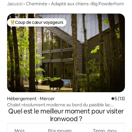
Jacuzzi • Cheminée • Adapté aux chiens •Big Powderhorn
Coup de cœur voyageurs
Coups de cœur voyageurs les plus appréciés
Hébergement ⋅ Mercer
Évaluation
5 (13)
Chalet résolument moderne au bord du paisible lac
Quel est le meilleur moment pour visiter
Northwoods
Ironwood ?
Mois
Prix moyen
Temp. moy.