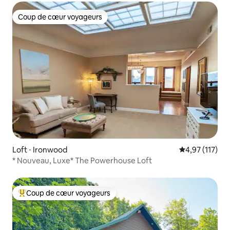
Coup de cœur voyageurs
Coup de cœur voyageurs
Loft ⋅ Ironwood
Évaluation moy
4,97 (117)
* Nouveau, Luxe* The Powerhouse Loft
Coup de cœur voyageurs
Coups de cœur voyageurs les plus appréciés