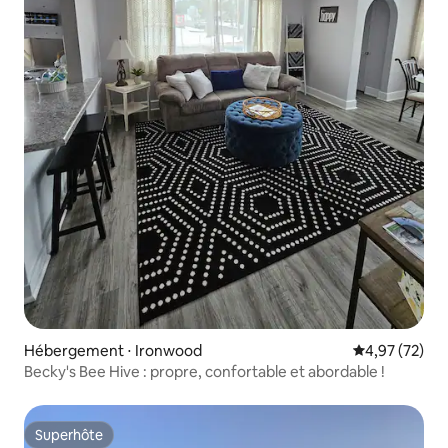
Hébergement ⋅ Ironwood
Évaluation mo
4,97 (72)
Becky's Bee Hive : propre, confortable et abordable !
Superhôte
Superhôte