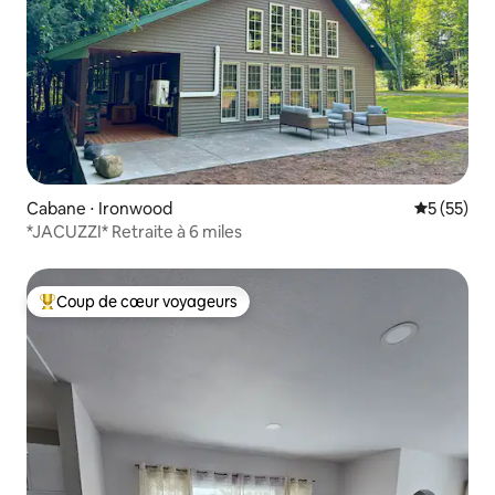
Cabane ⋅ Ironwood
Évaluation
5 (55)
*JACUZZI* Retraite à 6 miles
Coup de cœur voyageurs
Coups de cœur voyageurs les plus appréciés