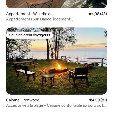
Appartement ⋅ Wakefield
Évaluation mo
4,98 (48)
Appartements Sun Dance, logement 3
Coup de cœur voyageurs
Coup de cœur voyageurs
Cabane ⋅ Ironwood
Évaluation mo
4,99 (81)
Accès privé à la plage ~ Cabane confortable au bord du lac
Supérieur