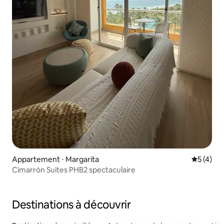
Appartement ⋅ Margarita
Évaluatio
5 (4)
Cimarrón Suites PHB2 spectaculaire
Destinations à découvrir