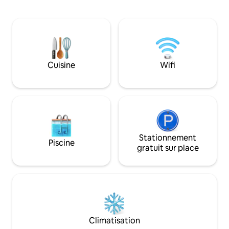
(Residencias Vista
Espiritu Santo, notre maison a un
piscines et des jardi
emplacement stratégique, vous pouvez
est à seulement 5 
accéder à n'importe quelle partie de l'île
Juventud, du char
avec le confort d'une communauté
Pampatar, de sa ba
privée et porte. Séjournez dans cette
et de ses boutiqu
escapade unique et tranquille.
rêve, où chaque dé
Cuisine
Wifi
passer des jours par
Stationnement
Piscine
gratuit sur place
Climatisation