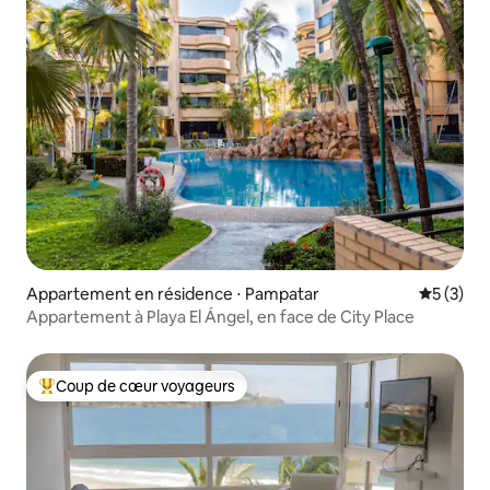
Appartement en résidence ⋅ Pampatar
Évaluatio
5 (3)
Appartement à Playa El Ángel, en face de City Place
Coup de cœur voyageurs
Coups de cœur voyageurs les plus appréciés