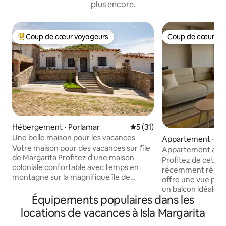
plus encore.
Coup de cœur voyageurs
Coup de cœur vo
Coups de cœur voyageurs les plus appréciés
Coup de cœur vo
Hébergement ⋅ Porlamar
Évaluation moyenne sur la b
5 (31)
Une belle maison pour les vacances
Appartement ⋅ P
Votre maison pour des vacances sur l'île
Appartement avec 
de Margarita Profitez d'une maison
Pampatar (premièr
Profitez de cet a
coloniale confortable avec temps en
récemment rénové à
montagne sur la magnifique île de
offre une vue pan
Margarita. C'est un endroit sûr et calme
un balcon idéal po
pouvant accueillir jusqu'à 5 voyageurs.
Équipements populaires dans les
et passer du temps
Plus près des plages, du stade de
et bien équipée. El
locations de vacances à Isla Margarita
baseball, des centres commerciaux, de
des meilleurs bâtim
la station-service, de l'église, d'El Valle del