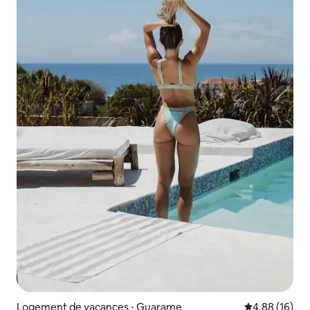
Logement de vacances ⋅ Guarame
Évaluation mo
4,88 (16)