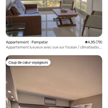
Appartement ⋅ Pampatar
Évaluation mo
4,95 (79)
Appartement luxueux avec vue sur l'océan / climatisation
/ Wi-Fi
Coup de cœur voyageurs
Coup de cœur voyageurs