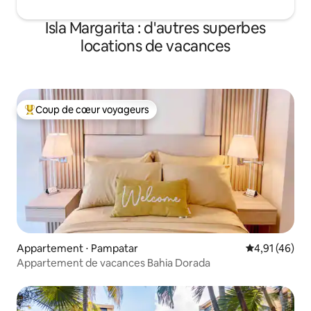
Isla Margarita : d'autres superbes
locations de vacances
Coup de cœur voyageurs
Coups de cœur voyageurs les plus appréciés
Appartement ⋅ Pampatar
Évaluation mo
4,91 (46)
Appartement de vacances Bahia Dorada