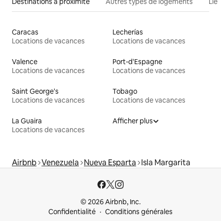
Destinations à proximité
Autres types de logements
Lie
Caracas
Lecherías
Locations de vacances
Locations de vacances
Valence
Port-d'Espagne
Locations de vacances
Locations de vacances
Saint George's
Tobago
Locations de vacances
Locations de vacances
La Guaira
Afficher plus
Locations de vacances
Airbnb
Venezuela
Nueva Esparta
Isla Margarita
© 2026 Airbnb, Inc.
Confidentialité
Conditions générales