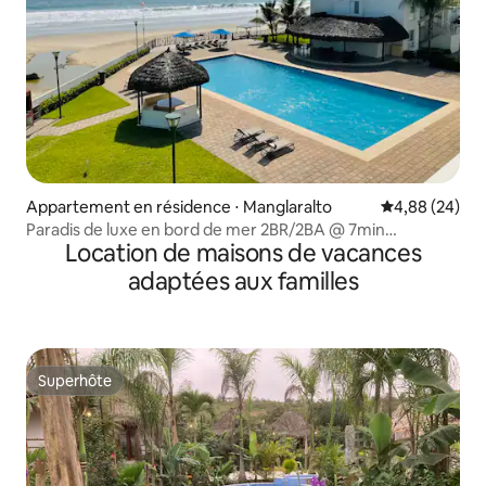
Appartement en résidence ⋅ Manglaralto
Évaluation mo
4,88 (24)
Paradis de luxe en bord de mer 2BR/2BA @ 7min
Location de maisons de vacances
Montañita
adaptées aux familles
Superhôte
Superhôte