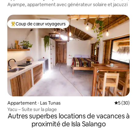
Ayampe, appartement avec générateur solaire et jacuzzi
Coup de cœur voyageurs
Coups de cœur voyageurs les plus appréciés
Appartement ⋅ Las Tunas
Évaluation
5 (30)
Yacu – Suite sur la plage
Autres superbes locations de vacances à
proximité de Isla Salango