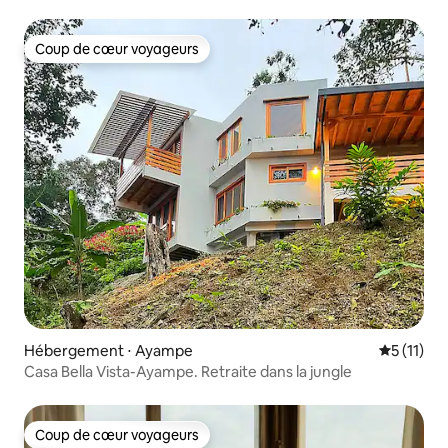
Coup de cœur voyageurs
Coup de cœur voyageurs
Hébergement ⋅ Ayampe
Évaluatio
5 (11)
Casa Bella Vista-Ayampe. Retraite dans la jungle
Coup de cœur voyageurs
Coup de cœur voyageurs