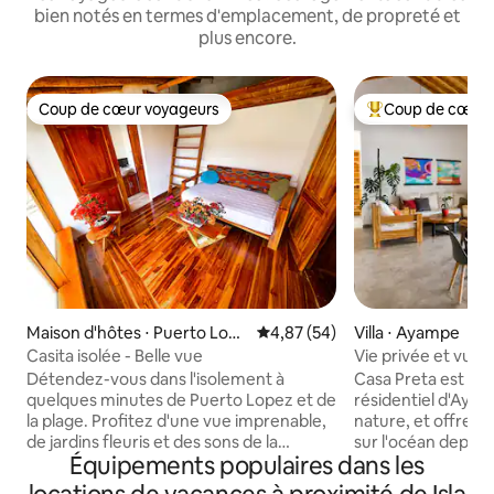
bien notés en termes d'emplacement, de propreté et
plus encore.
Coup de cœur voyageurs
Coup de cœur 
Coup de cœur voyageurs
Coups de cœur vo
Maison d'hôtes ⋅ Puerto Lope
Évaluation moyenne sur la base
4,87 (54)
Villa ⋅ Ayampe
z
Casita isolée - Belle vue
Vie privée et vue
l'océan
Détendez-vous dans l'isolement à
Casa Preta est sit
quelques minutes de Puerto Lopez et de
résidentiel d'Ayam
la plage. Profitez d'une vue imprenable,
nature, et offre 
de jardins fleuris et des sons de la
sur l'océan depuis
Équipements populaires dans les
nature. La casita dispose d'une cuisine
espaces de la mai
extérieure, d'un coin salon paisible et de
accepte les anima