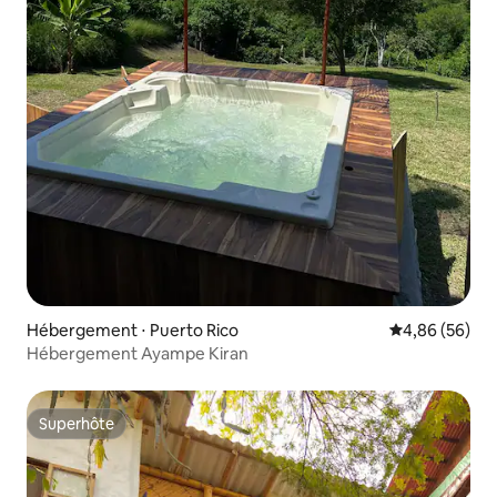
Hébergement ⋅ Puerto Rico
Évaluation mo
4,86 (56)
Hébergement Ayampe Kiran
Superhôte
Superhôte