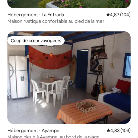
Hébergement ⋅ La Entrada
Évaluation moy
4,87 (104)
Maison rustique confortable au pied de la mer
Coup de cœur voyageurs
Coup de cœur voyageurs
Hébergement ⋅ Ayampe
Évaluation moy
4,83 (103)
Maison bleue à Ayampe, au bord de la plage