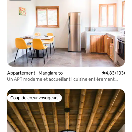
Appartement ⋅ Manglaralto
Évaluation moy
4,83 (103)
Un APT moderne et accueillant | cuisine entièrement
équipée + climatisation
Coup de cœur voyageurs
Coup de cœur voyageurs