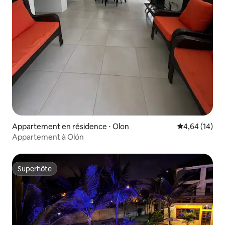
Appartement en résidence ⋅ Olon
Évaluation mo
4,64 (14)
Appartement à Olón
Superhôte
Superhôte