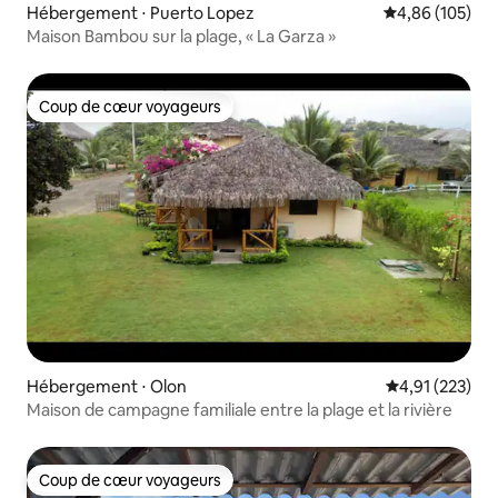
Hébergement ⋅ Puerto Lopez
Évaluation moy
4,86 (105)
Maison Bambou sur la plage, « La Garza »
Coup de cœur voyageurs
Coup de cœur voyageurs
Hébergement ⋅ Olon
Évaluation moy
4,91 (223)
Maison de campagne familiale entre la plage et la rivière
Coup de cœur voyageurs
Coup de cœur voyageurs