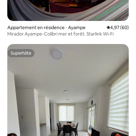
Appartement en résidence ⋅ Ayampe
Évaluation mo
4,97 (60)
Mirador Ayampe-Colibrí mer et forêt. Starlink Wi-Fi
Superhôte
Superhôte