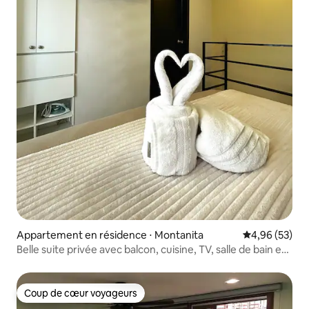
Appartement en résidence ⋅ Montanita
Évaluation mo
4,96 (53)
Belle suite privée avec balcon, cuisine, TV, salle de bain et
lit King Size
Coup de cœur voyageurs
Coup de cœur voyageurs