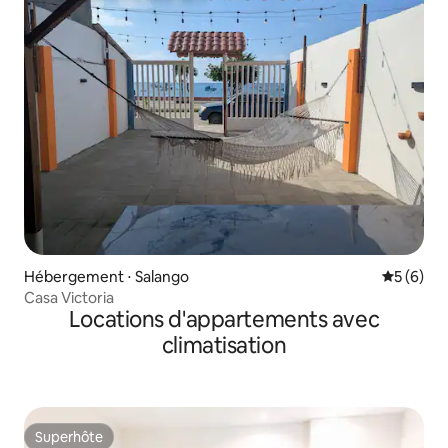
Hébergement ⋅ Salango
Évaluatio
5 (6)
Casa Victoria
Locations d'appartements avec
climatisation
Superhôte
Superhôte