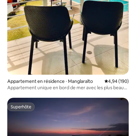
Appartement en résidence ⋅ Manglaralto
Évaluation moy
4,94 (190)
Appartement unique en bord de mer avec les plus beaux
couchers de soleil
Superhôte
Superhôte