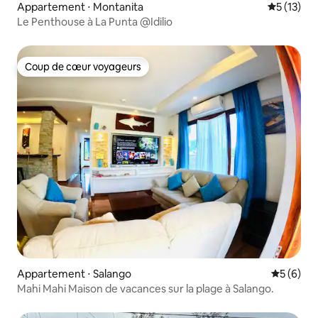
Appartement ⋅ Montanita
Évaluation
5 (13)
Le Penthouse à La Punta @Idilio
Coup de cœur voyageurs
Coup de cœur voyageurs
Appartement ⋅ Salango
Évaluatio
5 (6)
Mahi Mahi Maison de vacances sur la plage à Salango.