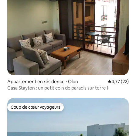
Appartement en résidence ⋅ Olon
Évaluation mo
4,77 (22)
Casa Stayton : un petit coin de paradis sur terre !
Coup de cœur voyageurs
Coup de cœur voyageurs