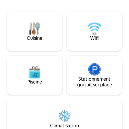
Profitez d'une cuisine entièrement
et tous les équip
équipée, d'un accès à une magnifique
24h/24 ! Cette fa
piscine partagée avec seulement
flottante a été co
six logements, d'un espace extérieur
agréable, mise à jo
avec barbecue, d'un foyer et de
est 100 % solaire 
planches de paddle. Que vous soyez ici
les commodités f
pour vous détendre, pour explorer ou
piles et de l'énerg
Cuisine
Wifi
pour pêcher, vous trouverez ici tout ce
vous puissiez profi
dont vous avez besoin pour une
froide, d'un réfrig
escapade parfaite dans les Keys.
télévision, 24 h/24,
Stationnement
Piscine
gratuit sur place
Climatisation