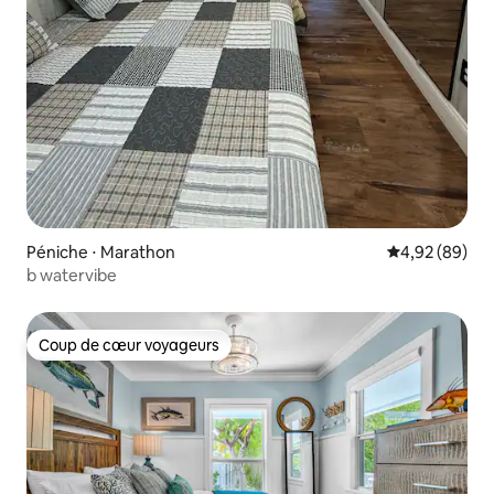
Péniche ⋅ Marathon
Évaluation mo
4,92 (89)
b watervibe
Coup de cœur voyageurs
Coup de cœur voyageurs