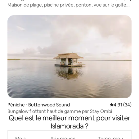
Maison de plage, piscine privée, ponton, vue sur le golfe
au coucher du soleil
Péniche ⋅ Buttonwood Sound
Évaluation mo
4,91 (34)
Bungalow flottant haut de gamme par Stay Ombi
Quel est le meilleur moment pour visiter
Islamorada ?
Mois
Prix moyen
Temp. moy.