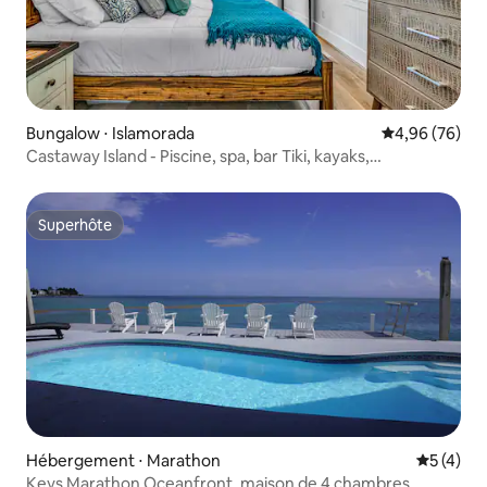
Bungalow ⋅ Islamorada
Évaluation mo
4,96 (76)
Castaway Island - Piscine, spa, bar Tiki, kayaks,
paddleboards
Superhôte
Superhôte
Hébergement ⋅ Marathon
Évaluatio
5 (4)
Keys Marathon Oceanfront, maison de 4 chambres,