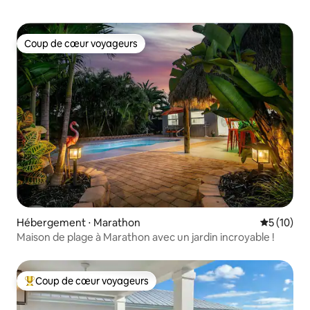
Coup de cœur voyageurs
Coup de cœur voyageurs
Hébergement ⋅ Marathon
Évaluation
5 (10)
Maison de plage à Marathon avec un jardin incroyable !
Coup de cœur voyageurs
Coups de cœur voyageurs les plus appréciés