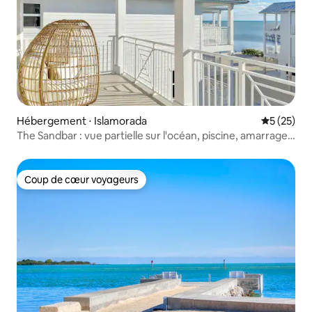
Hébergement ⋅ Islamorada
Évaluation
5 (25)
The Sandbar : vue partielle sur l'océan, piscine, amarrage
gratuit
Coup de cœur voyageurs
Coup de cœur voyageurs