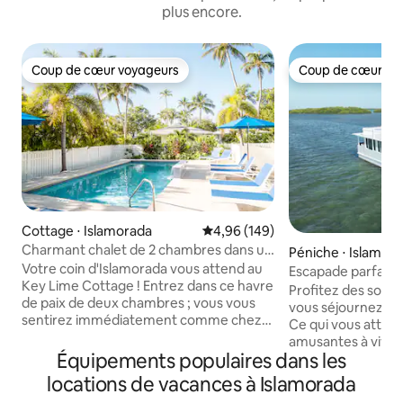
plus encore.
Coup de cœur voyageurs
Coup de cœur vo
Coup de cœur voyageurs
Coup de cœur vo
Cottage ⋅ Islamorada
Évaluation moyenne sur la base 
4,96 (149)
Charmant chalet de 2 chambres dans un
Péniche ⋅ Islamor
emplacement privilégié avec piscine
Votre coin d'Islamorada vous attend au
Escapade parfaite 
Key Lime Cottage ! Entrez dans ce havre
Profitez des sons 
de paix de deux chambres ; vous vous
vous séjournez da
sentirez immédiatement comme chez
Ce qui vous attend
vous. Niché dans un quartier calme mais
amusantes à vivre 
situé en plein cœur des Keys de Floride,
Équipements populaires dans les
fabuleuses eaux de
cet établissement offre un mélange
propre paradis flot
locations de vacances à Islamorada
idéal de détente et de commodité.
entièrement alimen