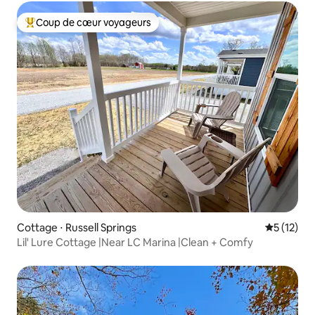
Coup de cœur voyageurs
Coups de cœur voyageurs les plus appréciés
Cottage ⋅ Russell Springs
Évaluation
5 (12)
Lil' Lure Cottage |Near LC Marina |Clean + Comfy