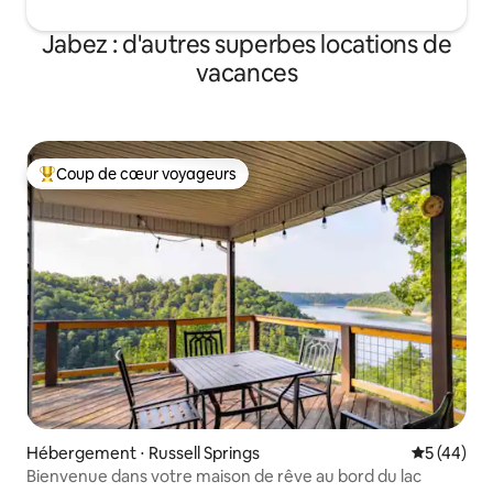
Jabez : d'autres superbes locations de
vacances
Coup de cœur voyageurs
Coups de cœur voyageurs les plus appréciés
Hébergement ⋅ Russell Springs
Évaluation
5 (44)
Bienvenue dans votre maison de rêve au bord du lac